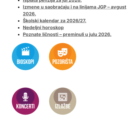
Isplata penzija za jul 2026.
Izmene u saobraćaju i na linijama JGP – avgust
2026.
Školski kalendar za 2026/27.
Nedeljni horoskop
Poznate ličnosti – preminuli u julu 2026.