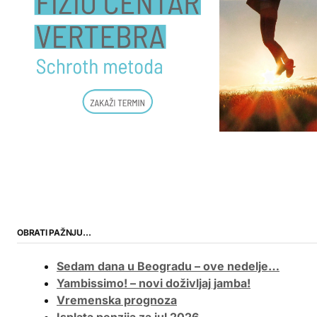
OBRATI PAŽNJU…
Sedam dana u Beogradu – ove nedelje…
Yambissimo! – novi doživljaj jamba!
Vremenska prognoza