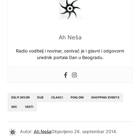
Ah Neša
Radio voditelj i novinar, osnivač je i glavni i odgovorni
urednik portala Dan u Beogradu.
DELFI SKVER
DUB
IZLASCI
POKLONI
SHOPPING EVENTS
SKC
VESTI
Autor:
Ah Neša
Objavljeno
26. septembar 2014.