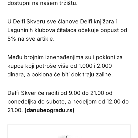
dostupni na našem tržištu.
U Delfi Skveru sve članove Delfi knjižara i
Laguninih klubova čitalaca očekuje popust od
5% na sve artikle.
Među brojnim iznenađenjima su i pokloni za
kupce koji potroše više od 1.000 i 2.000
dinara, a poklona će biti dok traju zalihe.
Delfi Skver će raditi od 9.00 do 21.00 od
ponedeljka do subote, a nedeljom od 12.00 do
21.00.
(danubeogradu.rs)