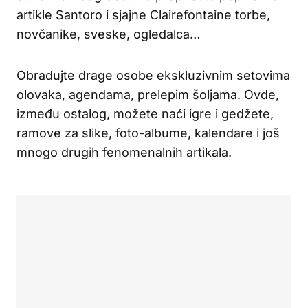
artikle Santoro i sjajne Clairefontaine torbe,
novčanike, sveske, ogledalca…
Obradujte drage osobe ekskluzivnim setovima
olovaka, agendama, prelepim šoljama. Ovde,
između ostalog, možete naći igre i gedžete,
ramove za slike, foto-albume, kalendare i još
mnogo drugih fenomenalnih artikala.