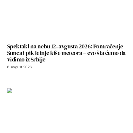
Spektakl na nebu 12. avgusta 2026: Pomračenje
Sunca i pik letnje kiše meteora – evo šta ćemo da
vidimo iz Srbije
6. avgust 2026.