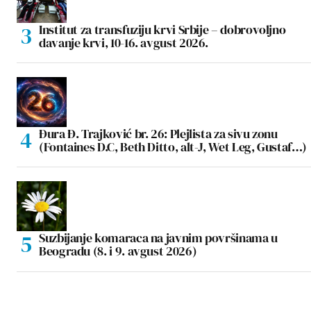
Institut za transfuziju krvi Srbije – dobrovoljno
davanje krvi, 10-16. avgust 2026.
Đura Đ. Trajković br. 26: Plejlista za sivu zonu
(Fontaines D.C, Beth Ditto, alt-J, Wet Leg, Gustaf…)
Suzbijanje komaraca na javnim površinama u
Beogradu (8. i 9. avgust 2026)