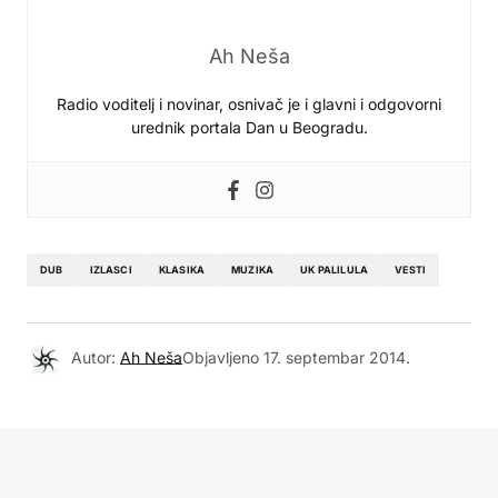
Ah Neša
Radio voditelj i novinar, osnivač je i glavni i odgovorni
urednik portala Dan u Beogradu.
DUB
IZLASCI
KLASIKA
MUZIKA
UK PALILULA
VESTI
Autor:
Ah Neša
Objavljeno
17. septembar 2014.