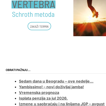
OBRATI PAŽNJU…
Sedam dana u Beogradu – ove nedelje…
Yambissimo! – novi doživljaj jamba!
Vremenska prognoza
Isplata penzija za jul 2026.
Izmene u saobraćaju i na linijama JGP – avgust