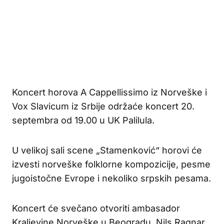
Koncert horova A Cappellissimo iz Norveške i
Vox Slavicum iz Srbije održaće koncert 20.
septembra od 19.00 u UK Palilula.
U velikoj sali scene „Stamenković“ horovi će
izvesti norveške folklorne kompozicije, pesme
jugoistočne Evrope i nekoliko srpskih pesama.
Koncert će svečano otvoriti ambasador
Kraljevine Norveške u Beogradu, Nils Ragnar