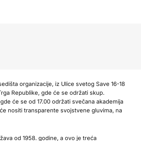
sedišta organizacije, iz Ulice svetog Save 16-18
 Trga Republike, gde će se održati skup.
, gde će se od 17.00 održati svečana akademija
e nositi transparente svojstvene gluvima, na
ava od 1958. godine, a ovo je treća