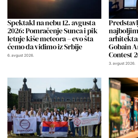
Spektakl na nebu 12. avgusta
Predstavl
2026: Pomračenje Sunca i pik
najbolji
letnje kiše meteora – evo šta
arhitekta
ćemo da vidimo iz Srbije
Gobain A
Contest 
6. avgust 2026.
3. avgust 2026.