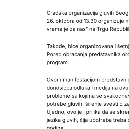
Gradska organizacija gluvih Beo
26. oktobra od 13.30 organizuje 
vreme je za nas“ na Trgu Republi
Takođe, biće organizovana i šetnja
Pored obraćanja predstavnika org
program.
Ovom manifestacijom predstavnici
donosioca odluka i medija na ovu 
probleme sa kojima se svakodnev
potrebe gluvih, širenje svesti o z
Ujedno, ovo je i prilika da se sk
jezika gluvih, čija upotreba treba
godine.