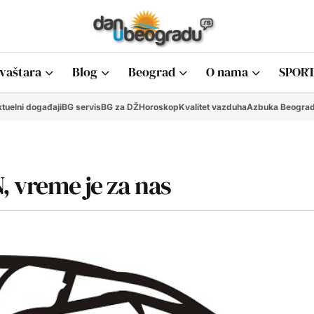
vaštara
Blog
Beograd
O nama
SPORT
tuelni događaji
BG servis
BG za DŽ
Horoskop
Kvalitet vazduha
Azbuka Beogra
, vreme je za nas