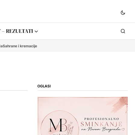
 – REZULTATI
da
Sahrane i kremacije
OGLASI