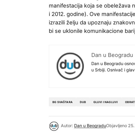
manifestacija koja se obeležava 
i 2012. godine). Ove manifestacij
izrazili želju da upoznaju znakov
bi se uklonile komunikacione bari
Dan u Beogradu
Dan u Beogradu osnovan
u Srbiji. Osnivač i gl
BG SVAŠTARA
DUB
GLUVI I NAGLUVI
OBRAT
Autor:
Dan u Beogradu
Objavljeno
25.