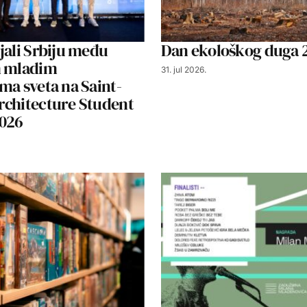
jali Srbiju među
Dan ekološkog duga 
m mladim
31. jul 2026.
ma sveta na Saint-
rchitecture Student
2026