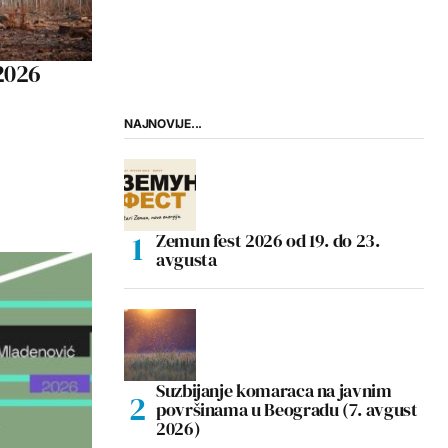
2026
NAJNOVIJE...
Zemun fest 2026 od 19. do 23.
avgusta
Suzbijanje komaraca na javnim
površinama u Beogradu (7. avgust
2026)