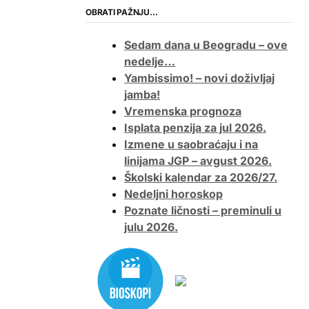
OBRATI PAŽNJU…
Sedam dana u Beogradu – ove
nedelje…
Yambissimo! – novi doživljaj
jamba!
Vremenska prognoza
Isplata penzija za jul 2026.
Izmene u saobraćaju i na
linijama JGP – avgust 2026.
Školski kalendar za 2026/27.
Nedeljni horoskop
Poznate ličnosti – preminuli u
julu 2026.