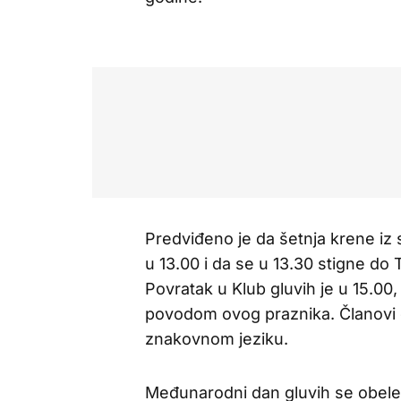
Predviđeno je da šetnja krene iz 
u 13.00 i da se u 13.30 stigne do
Povratak u Klub gluvih je u 15.00
povodom ovog praznika. Članovi ć
znakovnom jeziku.
Međunarodni dan gluvih se obelež