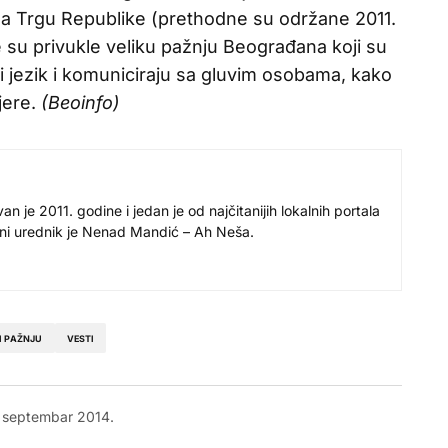
na Trgu Republike (prethodne su održane 2011.
e su privukle veliku pažnju Beograđana koji su
ni jezik i komuniciraju sa gluvim osobama, kako
jere.
(Beoinfo)
 je 2011. godine i jedan je od najčitanijih lokalnih portala
avni urednik je Nenad Mandić – Ah Neša.
I PAŽNJU
VESTI
 septembar 2014.