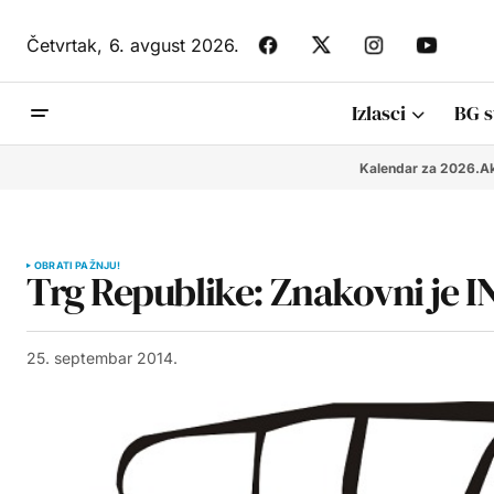
Četvrtak,
6. avgust 2026.
Izlasci
BG s
Kalendar za 2026.
Ak
OBRATI PAŽNJU!
Trg Republike: Znakovni je IN
25. septembar 2014.