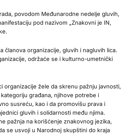
grada, povodom Međunarodne nedelje gluvih,
manifestaciju pod nazivom „Znakovni je IN,
ke.
 članova organizacije, gluvih i nagluvih lica.
anizacije, održaće se i kulturno-umetnički
 organizacije žele da skrenu pažnju javnosti,
kategoriju građana, njihove potrebe i
no susreću, kao i da promovišu prava i
ajednici gluvih i solidarnosti među njima.
rene pažnja na korišćenje znakovnog jezika,
 da se usvoji u Narodnoj skupštini do kraja