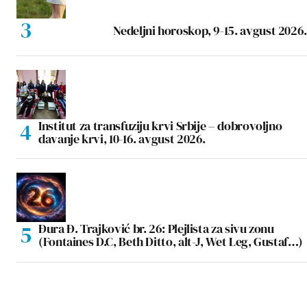
Nedeljni horoskop, 9-15. avgust 2026.
Institut za transfuziju krvi Srbije – dobrovoljno
davanje krvi, 10-16. avgust 2026.
Đura Đ. Trajković br. 26: Plejlista za sivu zonu
(Fontaines D.C, Beth Ditto, alt-J, Wet Leg, Gustaf…)