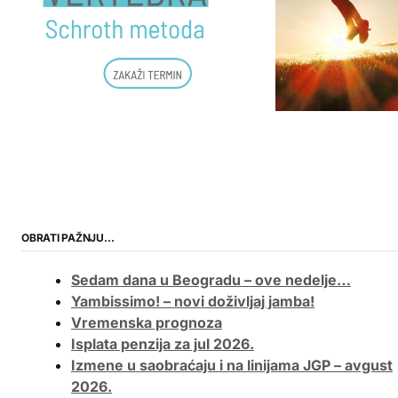
OBRATI PAŽNJU…
Sedam dana u Beogradu – ove nedelje…
Yambissimo! – novi doživljaj jamba!
Vremenska prognoza
Isplata penzija za jul 2026.
Izmene u saobraćaju i na linijama JGP – avgust
2026.