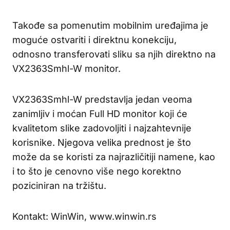
Takođe sa pomenutim mobilnim uređajima je
moguće ostvariti i direktnu konekciju,
odnosno transferovati sliku sa njih direktno na
VX2363Smhl-W monitor.
VX2363Smhl-W predstavlja jedan veoma
zanimljiv i moćan Full HD monitor koji će
kvalitetom slike zadovoljiti i najzahtevnije
korisnike. Njegova velika prednost je što
može da se koristi za najrazličitiji namene, kao
i to što je cenovno više nego korektno
poziciniran na tržištu.
Kontakt: WinWin, www.winwin.rs