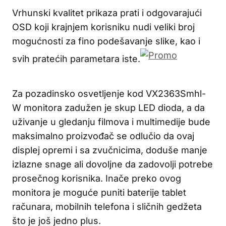
Vrhunski kvalitet prikaza prati i odgovarajući
OSD koji krajnjem korisniku nudi veliki broj
mogućnosti za fino podešavanje slike, kao i
svih pratećih parametara iste.
Za pozadinsko osvetljenje kod VX2363Smhl-
W monitora zadužen je skup LED dioda, a da
uživanje u gledanju filmova i multimedije bude
maksimalno proizvođač se odlučio da ovaj
displej opremi i sa zvučnicima, doduše manje
izlazne snage ali dovoljne da zadovolji potrebe
prosečnog korisnika. Inače preko ovog
monitora je moguće puniti baterije tablet
računara, mobilnih telefona i sličnih gedžeta
što je još jedno plus.