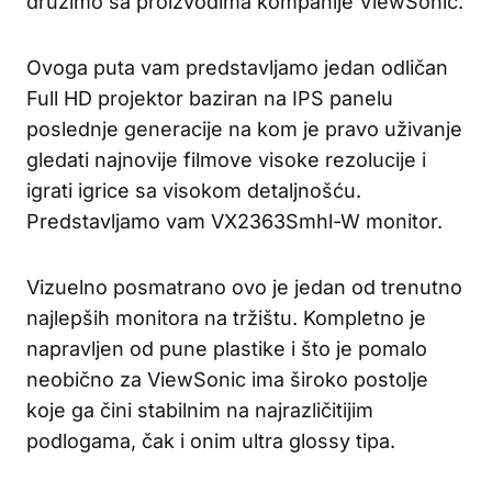
družimo sa proizvodima kompanije ViewSonic.
Ovoga puta vam predstavljamo jedan odličan
Full HD projektor baziran na IPS panelu
poslednje generacije na kom je pravo uživanje
gledati najnovije filmove visoke rezolucije i
igrati igrice sa visokom detaljnošću.
Predstavljamo vam VX2363Smhl-W monitor.
Vizuelno posmatrano ovo je jedan od trenutno
najlepših monitora na tržištu. Kompletno je
napravljen od pune plastike i što je pomalo
neobično za ViewSonic ima široko postolje
koje ga čini stabilnim na najrazličitijim
podlogama, čak i onim ultra glossy tipa.