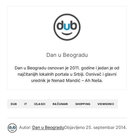
Dan u Beogradu
Dan u Beogradu osnovan je 2011. godine i jedan je od
najčitanijih lokalnih portala u Srbiji. Osnivač i glavni
urednik je Nenad Mandić – Ah Neša.
DUB
IT
IZLASCI
RAČUNARI
SHOPPING
VIEWSONIC
Autor:
Dan u Beogradu
Objavljeno
25. septembar 2014.