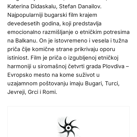
Katerina Didaskalu, Stefan Danailov.
Najpopularniji bugarski film krajem
devedesetih godina, koji predstavlja
emocionalno razmišljanje o etničkim potresima
na Balkanu. On je istovremeno i vesela i tužna
priča čije komične strane prikrivaju oporu
istiniost. Film je priča o izgubljenoj etničkoj
harmoniji u siromašnoj četvrti grada Plovdiva –
Evropsko mesto na kome suživot u
uzajamnom poštovanju imaju Bugari, Turci,
Jevreji, Grci i Romi.