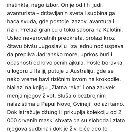
instinkta, nego izbor. On je od tih ljudi,
avanturista – državljanin sveta i sudbina ga
baca svuda, gde postoje izazov, avantura i
rizik. Prelazi granicu u toku sabora na Kalotini.
Usled neverovatnih preokreta, prolazi kroz
čitavu bivšu Jugoslaviju i za jednu noć uspeva
da prepliva Jadransko more, uprkos buri i
opasnosti od krvoločnih ajkula. Posle boravka
u logoru u Italiji, putuje u Australiju, gde se
neko vreme bavi rizičnim lovom na krokodile.
Nailazi na knjigu „Zlatna reka“ i ona zauvek
menja njegov život. Sluša o bezbrojnim
nalazištima u Papui Novoj Gvineji i odlazi tamo.
Dok istražuje džungli i prikuplja kolekciju od 2
000 drvenih maski shvata da su sloboda i zlato
njegova sudbina i dok je živ, biće deo te