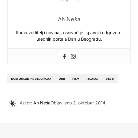
Ah Neša
Radio voditelj i novinar, osnivač je i glavni i odgovorni
urednik portala Dan u Beogradu.
DOM OMLADINE BEOGRADA
DUB
FILM
IZLASCI
VESTI
Autor:
Ah Neša
Objavljeno
2. oktobar 2014.