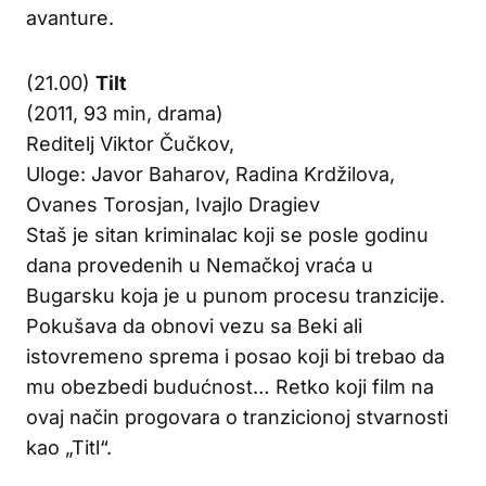
avanture.
(21.00)
Tilt
(2011, 93 min, drama)
Reditelj Viktor Čučkov,
Uloge: Javor Baharov, Radina Krdžilova,
Ovanes Torosjan, Ivajlo Dragiev
Staš je sitan kriminalac koji se posle godinu
dana provedenih u Nemačkoj vraća u
Bugarsku koja je u punom procesu tranzicije.
Pokušava da obnovi vezu sa Beki ali
istovremeno sprema i posao koji bi trebao da
mu obezbedi budućnost… Retko koji film na
ovaj način progovara o tranzicionoj stvarnosti
kao „Titl“.