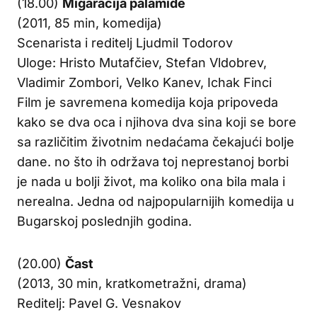
(18.00)
Migaracija palamide
(2011, 85 min, komedija)
Scenarista i reditelj Ljudmil Todorov
Uloge: Hristo Mutafčiev, Stefan Vldobrev,
Vladimir Zombori, Velko Kanev, Ichak Finci
Film je savremena komedija koja pripoveda
kako se dva oca i njihova dva sina koji se bore
sa različitim životnim nedaćama čekajući bolje
dane. no što ih održava toj neprestanoj borbi
je nada u bolji život, ma koliko ona bila mala i
nerealna. Jedna od najpopularnijih komedija u
Bugarskoj poslednjih godina.
(20.00)
Čast
(2013, 30 min, kratkometražni, drama)
Reditelj: Pavel G. Vesnakov