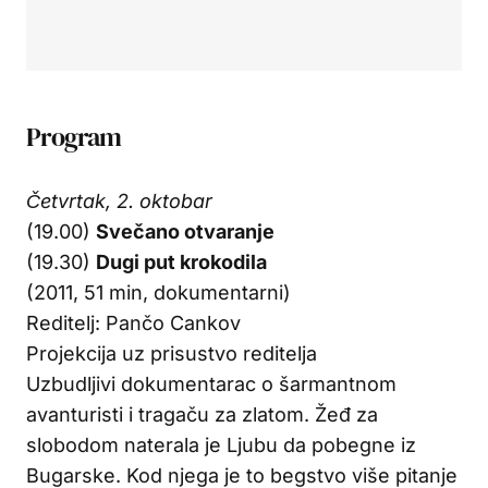
Program
Četvrtak, 2. oktobar
(19.00)
Svečano otvaranje
(19.30)
Dugi put krokodila
(2011, 51 min, dokumentarni)
Reditelj: Pančo Cankov
Projekcija uz prisustvo reditelja
Uzbudljivi dokumentarac o šarmantnom
avanturisti i tragaču za zlatom. Žeđ za
slobodom naterala je Ljubu da pobegne iz
Bugarske. Kod njega je to begstvo više pitanje