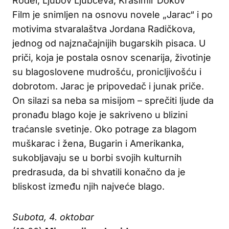
Rodel, Ljubov Ljubčeva, Krasimir Dokov
Film je snimljen na osnovu novele „Jarac“ i po
motivima stvaralaštva Jordana Radičkova,
jednog od najznačajnijih bugarskih pisaca. U
priči, koja je postala osnov scenarija, životinje
su blagoslovene mudrošću, pronicljivošću i
dobrotom. Jarac je pripovedač i junak priče.
On silazi sa neba sa misijom – sprečiti ljude da
pronađu blago koje je sakriveno u blizini
traćansle svetinje. Oko potrage za blagom
muškarac i žena, Bugarin i Amerikanka,
sukobljavaju se u borbi svojih kulturnih
predrasuda, da bi shvatili konačno da je
bliskost između njih najveće blago.
Subota, 4. oktobar