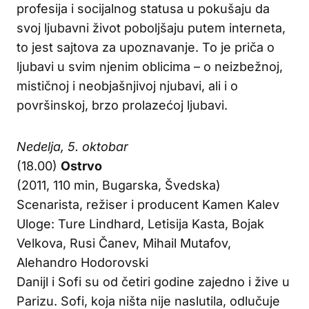
profesija i socijalnog statusa u pokušaju da
svoj ljubavni život poboljšaju putem interneta,
to jest sajtova za upoznavanje. To je priča o
ljubavi u svim njenim oblicima – o neizbežnoj,
mističnoj i neobjašnjivoj njubavi, ali i o
površinskoj, brzo prolazećoj ljubavi.
Nedelja, 5. oktobar
(18.00)
Ostrvo
(2011, 110 min, Bugarska, Švedska)
Scenarista, režiser i producent Kamen Kalev
Uloge: Ture Lindhard, Letisija Kasta, Bojak
Velkova, Rusi Čanev, Mihail Mutafov,
Alehandro Hodorovski
Danijl i Sofi su od četiri godine zajedno i žive u
Parizu. Sofi, koja ništa nije naslutila, odlučuje