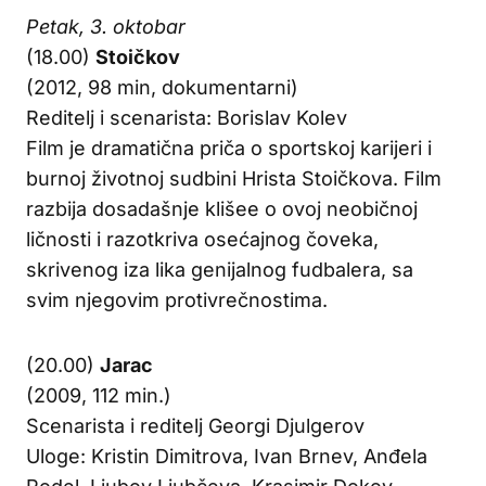
Petak, 3. oktobar
(18.00)
Stoičkov
(2012, 98 min, dokumentarni)
Reditelj i scenarista: Borislav Kolev
Film je dramatična priča o sportskoj karijeri i
burnoj životnoj sudbini Hrista Stoičkova. Film
razbija dosadašnje klišee o ovoj neobičnoj
ličnosti i razotkriva osećajnog čoveka,
skrivenog iza lika genijalnog fudbalera, sa
svim njegovim protivrečnostima.
(20.00)
Jarac
(2009, 112 min.)
Scenarista i reditelj Georgi Djulgerov
Uloge: Kristin Dimitrova, Ivan Brnev, Anđela