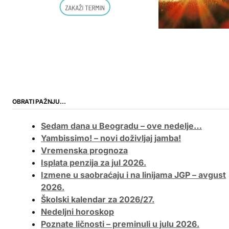
OBRATI PAŽNJU…
Sedam dana u Beogradu – ove nedelje…
Yambissimo! – novi doživljaj jamba!
Vremenska prognoza
Isplata penzija za jul 2026.
Izmene u saobraćaju i na linijama JGP – avgust
2026.
Školski kalendar za 2026/27.
Nedeljni horoskop
Poznate ličnosti – preminuli u julu 2026.