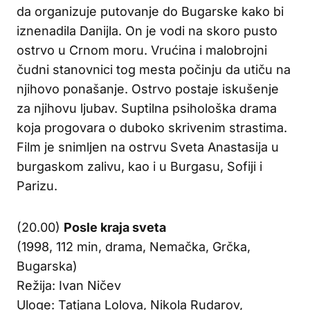
da organizuje putovanje do Bugarske kako bi
iznenadila Danijla. On je vodi na skoro pusto
ostrvo u Crnom moru. Vrućina i malobrojni
čudni stanovnici tog mesta počinju da utiču na
njihovo ponašanje. Ostrvo postaje iskušenje
za njihovu ljubav. Suptilna psihološka drama
koja progovara o duboko skrivenim strastima.
Film je snimljen na ostrvu Sveta Anastasija u
burgaskom zalivu, kao i u Burgasu, Sofiji i
Parizu.
(20.00)
Posle kraja sveta
(1998, 112 min, drama, Nemačka, Grčka,
Bugarska)
Režija: Ivan Ničev
Uloge: Tatjana Lolova, Nikola Rudarov,