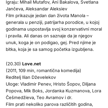
Igraju: Mihail Mutafov, Ani Bakalova, Svetlana
Jančeva, Aleksandar Aleksiev
Film prikazuje jedan dan života Manola –
generala u penziji, patrijarha porodice, u kojoj
godinama uspostavlja svoj konzervativni moral
i pravila. Ali danas on saznaje da je njegov
unuk, koga je on podigao, gej. Pred njime je
bitka, koja je sa samog početka izgubljena.
(20.30)
Love.net
(2011, 109 min, romantična komedija)
Reditelj Ilian Dževelekov
Uloge: Vladimir Penev, Hristo Šopov, Diljana
Popova, Mik Boks, Jordanka Kuzmanova, Lora
Češmedžieva, Teo Avramov i dr.
Film prati nekoliko parova različitih godina,