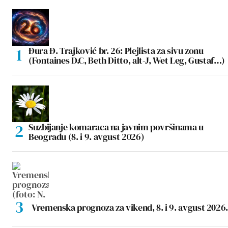
Đura Đ. Trajković br. 26: Plejlista za sivu zonu
(Fontaines D.C, Beth Ditto, alt-J, Wet Leg, Gustaf…)
Suzbijanje komaraca na javnim površinama u
Beogradu (8. i 9. avgust 2026)
Vremenska prognoza za vikend, 8. i 9. avgust 2026.