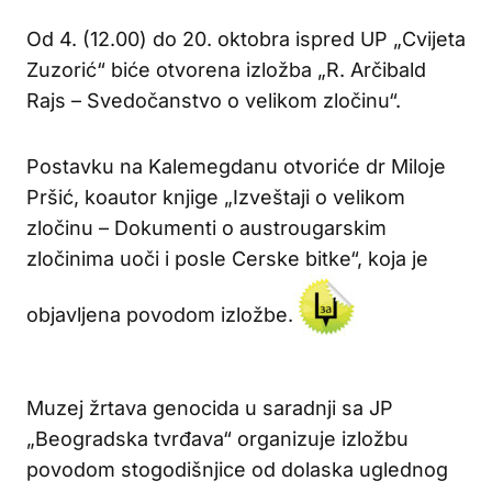
Od 4. (12.00) do 20. oktobra ispred UP „Cvijeta
Zuzorić“ biće otvorena izložba „R. Arčibald
Rajs – Svedočanstvo o velikom zločinu“.
Postavku na Kalemegdanu otvoriće dr Miloje
Pršić, koautor knjige „Izveštaji o velikom
zločinu – Dokumenti o austrougarskim
zločinima uoči i posle Cerske bitke“, koja je
objavljena povodom izložbe.
Muzej žrtava genocida u saradnji sa JP
„Beogradska tvrđava“ organizuje izložbu
povodom stogodišnjice od dolaska uglednog