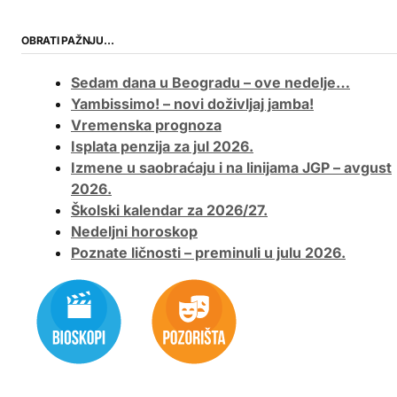
OBRATI PAŽNJU…
Sedam dana u Beogradu – ove nedelje…
Yambissimo! – novi doživljaj jamba!
Vremenska prognoza
Isplata penzija za jul 2026.
Izmene u saobraćaju i na linijama JGP – avgust
2026.
Školski kalendar za 2026/27.
Nedeljni horoskop
Poznate ličnosti – preminuli u julu 2026.