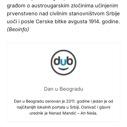
građom o austrougarskim zločinima učinjenim
prvenstveno nad civilnim stanovništvom Srbije
uoči i posle Cerske bitke avgusta 1914. godine.
(Beoinfo)
Dan u Beogradu
Dan u Beogradu osnovan je 2011. godine i jedan je od
najčitanijih lokalnih portala u Srbiji. Osnivač i glavni
urednik je Nenad Mandić – Ah Neša.