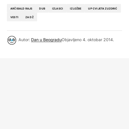
ARČIBALD RAJS
DUB
IZLASCI
IZLOŽBE
UP CVIJETA ZUZORIĆ
VESTI
ZA DŽ
Autor:
Dan u Beogradu
Objavljeno
4. oktobar 2014.