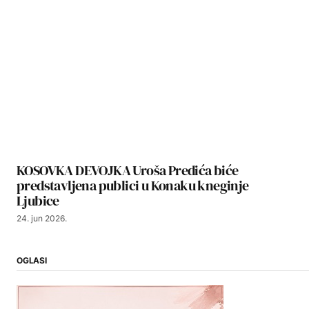
KOSOVKA DEVOJKA Uroša Predića biće
predstavljena publici u Konaku kneginje
Ljubice
24. jun 2026.
OGLASI