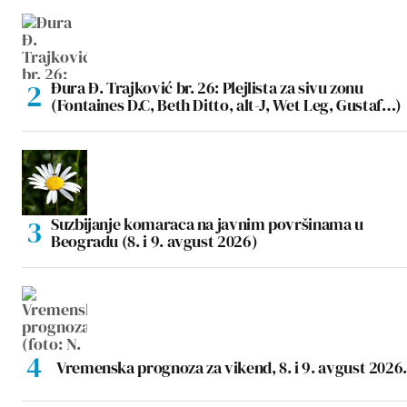
Đura Đ. Trajković br. 26: Plejlista za sivu zonu
(Fontaines D.C, Beth Ditto, alt-J, Wet Leg, Gustaf…)
Suzbijanje komaraca na javnim površinama u
Beogradu (8. i 9. avgust 2026)
Vremenska prognoza za vikend, 8. i 9. avgust 2026.