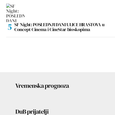
SF Night: POSLEDNJI DANI ULICE HRASTOVA u
Concept Cinema i CineStar bioskopima
Vremenska prognoza
DuB prijatelji