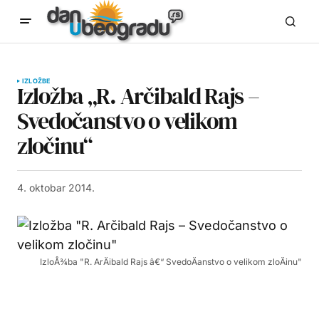
IZLOŽBE
Izložba „R. Arčibald Rajs –
Svedočanstvo o velikom
zločinu“
4. oktobar 2014.
IzloÅ¾ba "R. ArÄibald Rajs â€“ SvedoÄanstvo o velikom zloÄinu"