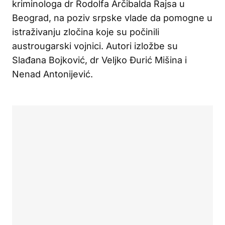
kriminologa dr Rodolfa Arčibalda Rajsa u
Beograd, na poziv srpske vlade da pomogne u
istraživanju zločina koje su počinili
austrougarski vojnici. Autori izložbe su
Slađana Bojković, dr Veljko Đurić Mišina i
Nenad Antonijević.