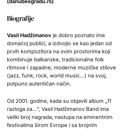
(danubeogradu.rs)
Biografije
Vasil Hadžimanov
je dobro poznato ime
domaćoj publici, a izdvojio se kao jedan od
prvih kompozitora na ovim prostorima koji
kombinuje balkanske, tradicionalne folk
ritmove i zapadne, moderne muzičke stilove
(jazz, funk, rock, world music…) na svoj,
potpuno autentičan način.
Od 2001. godine, kada su objavili album „11
razloga za…“, Vasil Hadžimanov Band ima
veliki broj nagrada, nastupa na eminentnim
festivalima širom Evrope i sa brojnim