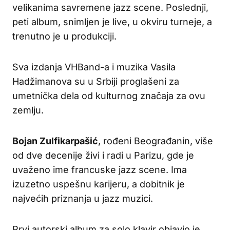
velikanima savremene jazz scene. Poslednji,
peti album, snimljen je live, u okviru turneje, a
trenutno je u produkciji.
Sva izdanja VHBand-a i muzika Vasila
Hadžimanova su u Srbiji proglašeni za
umetnička dela od kulturnog značaja za ovu
zemlju.
Bojan Zulfikarpašić
, rođeni Beograđanin, više
od dve decenije živi i radi u Parizu, gde je
uvaženo ime francuske jazz scene. Ima
izuzetno uspešnu karijeru, a dobitnik je
najvećih priznanja u jazz muzici.
Prvi autorski album za solo klavir objavio je