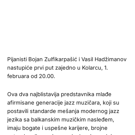
Pijanisti Bojan Zulfikarpašić i Vasil Hadžimanov
nastupiće prvi put zajedno u Kolarcu, 1.
februara od 20.00.
Ova dva najblistavija predstavnika mlađe
afirmisane generacije jazz muzičara, koji su
postavili standarde mešanja modernog jazz
jezika sa balkanskim muzičkim nasleđem,
imaju bogate i uspešne karijere, brojne