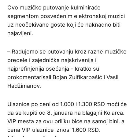
Ovo muzičko putovanje kulminiraće
segmentom posvećenim elektronskoj muzici
uz neočekivane goste koji će naknadno biti
najavljeni.
– Radujemo se putovanju kroz razne muzičke
predele i zajednička najskrivenija i
najprefinjenija osećanja – kratko su
prokomentarisali Bojan Zulfikarpašić i Vasil
Hadžimanov.
Ulaznice po ceni od 1.000 i 1.300 RSD moći će
da se kupiti od 8. januara na blagajni Kolarca.
VIP mesta za ovu priliku biće na samoj bini, a
cena VIP ulaznice iznosi 1.600 RSD.