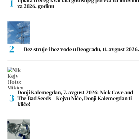
Uplata trećeg kvartala godišnjeg poreza na imovinu
za 2026. godinu
Bez struje i bez vode u Beogradu, 11. avgust 2026.
Donji Kalemegdan, 7. avgust 2026: Nick Cave and
The Bad Seeds – Kejvu Niče, Donji Kalemegdan ti
kliče!