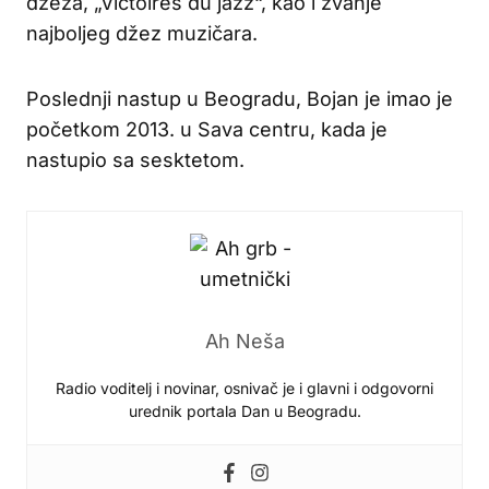
džeza, „Victoires du jazz“, kao i zvanje
najboljeg džez muzičara.
Poslednji nastup u Beogradu, Bojan je imao je
početkom 2013. u Sava centru, kada je
nastupio sa sesktetom.
Ah Neša
Radio voditelj i novinar, osnivač je i glavni i odgovorni
urednik portala Dan u Beogradu.