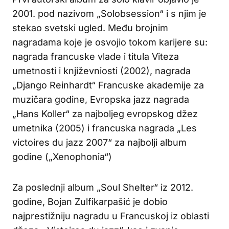
2001. pod nazivom „Solobsession“ i s njim je
stekao svetski ugled. Među brojnim
nagradama koje je osvojio tokom karijere su:
nagrada francuske vlade i titula Viteza
umetnosti i književniosti (2002), nagrada
„Django Reinhardt“ Francuske akademije za
muzičara godine, Evropska jazz nagrada
„Hans Koller“ za najboljeg evropskog džez
umetnika (2005) i francuska nagrada „Les
victoires du jazz 2007“ za najbolji album
godine („Xenophonia“)
Za poslednji album „Soul Shelter“ iz 2012.
godine, Bojan Zulfikarpašić je dobio
najprestižniju nagradu u Francuskoj iz oblasti