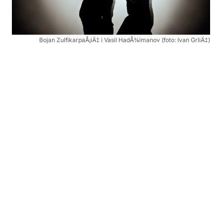
Bojan ZulfikarpaÅ¡iÄ‡ i Vasil HadÅ¾imanov (foto: Ivan GrliÄ‡)