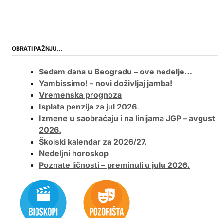
OBRATI PAŽNJU…
Sedam dana u Beogradu – ove nedelje…
Yambissimo! – novi doživljaj jamba!
Vremenska prognoza
Isplata penzija za jul 2026.
Izmene u saobraćaju i na linijama JGP – avgust
2026.
Školski kalendar za 2026/27.
Nedeljni horoskop
Poznate ličnosti – preminuli u julu 2026.