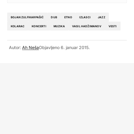
BOJAN ZULFIKARPAŠIĆ
DUB
ETNO
IZLASCI
JAZZ
KOLARAC
KONCERTI
MUZIKA
VASIL HADŽIMANOV
VESTI
Autor:
Ah Neša
Objavljeno
6. januar 2015.