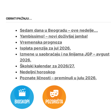
OBRATI PAŽNJU…
Sedam dana u Beogradu – ove nedelje…
Yambissimo! – novi doživljaj jamba!
Vremenska prognoza
Isplata penzija za jul 2026.
Izmene u saobraćaju i na linijama JGP – avgust
2026.
Školski kalendar za 2026/27.
Nedeljni horoskop
Poznate ličnosti – preminuli u julu 2026.