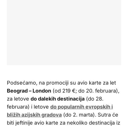
Podsećamo, na promociji su avio karte za let
Beograd – London
(od 219 €; do 20. februara),
za letove
do dalekih destinacija
(do 28.
februara) i letove
do popularnih evropskih i
bližih azijskih gradova
(do 2. marta). Sutra će
biti jeftinije avio karte za nekoliko destinacija iz