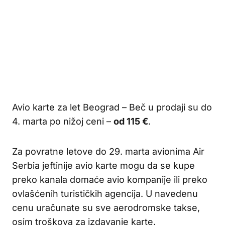
Avio karte za let Beograd – Beč u prodaji su do
4. marta po nižoj ceni –
od 115 €
.
Za povratne letove do 29. marta avionima Air
Serbia jeftinije avio karte mogu da se kupe
preko kanala domaće avio kompanije ili preko
ovlašćenih turističkih agencija. U navedenu
cenu uračunate su sve aerodromske takse,
osim troškova za izdavanje karte.