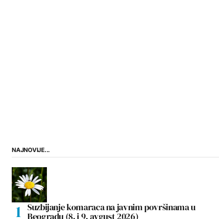
NAJNOVIJE...
Suzbijanje komaraca na javnim površinama u
Beogradu (8. i 9. avgust 2026)