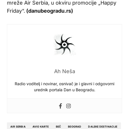
mreže Air Serbia, u okviru promocije „Happy
Friday“.
(danubeogradu.rs)
Ah Neša
Radio voditelj i novinar, osnivač je i glavni i odgovorni
urednik portala Dan u Beogradu.
AIR SERBIA
AVIO KARTE
BEČ
BEOGRAD
DALEKE DESTINACIJE