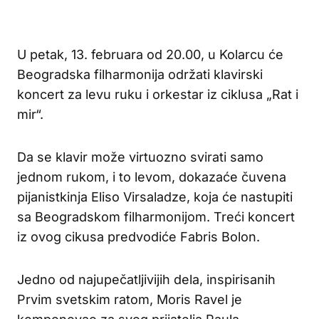
U petak, 13. februara od 20.00, u Kolarcu će
Beogradska filharmonija održati klavirski
koncert za levu ruku i orkestar iz ciklusa „Rat i
mir“.
Da se klavir može virtuozno svirati samo
jednom rukom, i to levom, dokazaće čuvena
pijanistkinja Eliso Virsaladze, koja će nastupiti
sa Beogradskom filharmonijom. Treći koncert
iz ovog cikusa predvodiće Fabris Bolon.
Jedno od najupečatljivijih dela, inspirisanih
Prvim svetskim ratom, Moris Ravel je