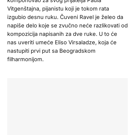
komponovao za svog prijatelja Paula
Vitgenštajna, pijanistu koji je tokom rata
izgubio desnu ruku. Čuveni Ravel je želeo da
napiše delo koje se zvučno neće razlikovati od
kompozicija napisanih za dve ruke. U to će
nas uveriti umeće Eliso Virsaladze, koja će
nastupiti prvi put sa Beogradskom
filharmonijom.