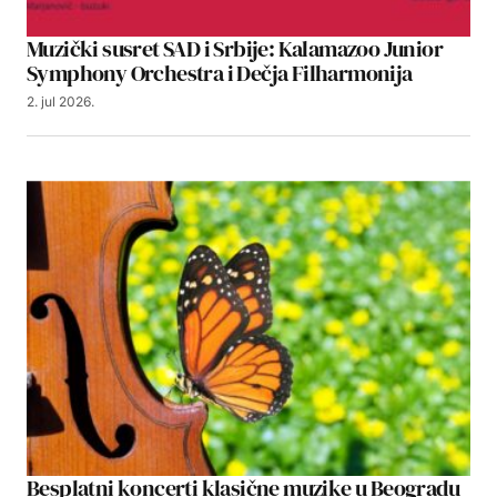
Muzički susret SAD i Srbije: Kalamazoo Junior
Symphony Orchestra i Dečja Filharmonija
2. jul 2026.
Besplatni koncerti klasične muzike u Beogradu