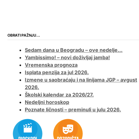
OBRATI PAŽNJU…
Sedam dana u Beogradu – ove nedelje…
Yambissimo! – novi doživljaj jamba!
Vremenska prognoza
Isplata penzija za jul 2026.
Izmene u saobraćaju i na linijama JGP – avgust
2026.
Školski kalendar za 2026/27.
Nedeljni horoskop
Poznate ličnosti – preminuli u julu 2026.