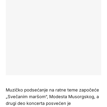
Muzičko podsećanje na ratne teme započeće
„Svečanim maršom“, Modesta Musorgskog, a
drugi deo koncerta posvećen je