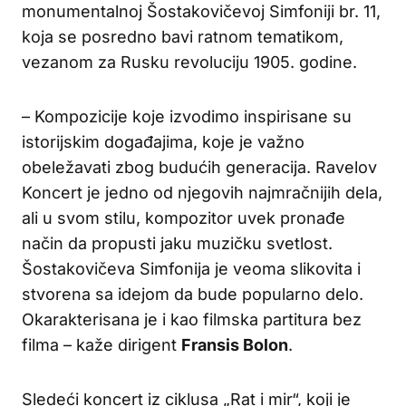
monumentalnoj Šostakovičevoj Simfoniji br. 11,
koja se posredno bavi ratnom tematikom,
vezanom za Rusku revoluciju 1905. godine.
– Kompozicije koje izvodimo inspirisane su
istorijskim događajima, koje je važno
obeležavati zbog budućih generacija. Ravelov
Koncert je jedno od njegovih najmračnijih dela,
ali u svom stilu, kompozitor uvek pronađe
način da propusti jaku muzičku svetlost.
Šostakovičeva Simfonija je veoma slikovita i
stvorena sa idejom da bude popularno delo.
Okarakterisana je i kao filmska partitura bez
filma – kaže dirigent
Fransis Bolon
.
Sledeći koncert iz ciklusa „Rat i mir“, koji je