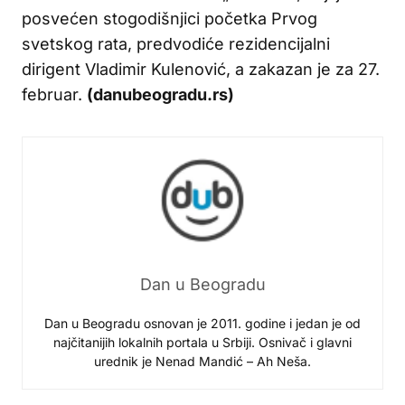
posvećen stogodišnjici početka Prvog
svetskog rata, predvodiće rezidencijalni
dirigent Vladimir Kulenović, a zakazan je za 27.
februar.
(danubeogradu.rs)
Dan u Beogradu
Dan u Beogradu osnovan je 2011. godine i jedan je od
najčitanijih lokalnih portala u Srbiji. Osnivač i glavni
urednik je Nenad Mandić – Ah Neša.