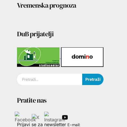
Vremenska prognoza
DuB prijatelji
Pretraži
Pratite nas
Prijavi se za newsletter
E-mail: