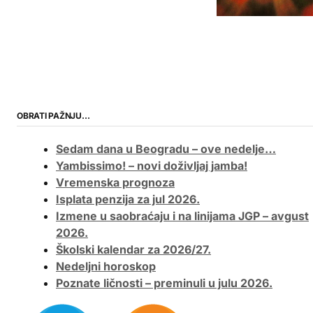
OBRATI PAŽNJU…
Sedam dana u Beogradu – ove nedelje…
Yambissimo! – novi doživljaj jamba!
Vremenska prognoza
Isplata penzija za jul 2026.
Izmene u saobraćaju i na linijama JGP – avgust
2026.
Školski kalendar za 2026/27.
Nedeljni horoskop
Poznate ličnosti – preminuli u julu 2026.