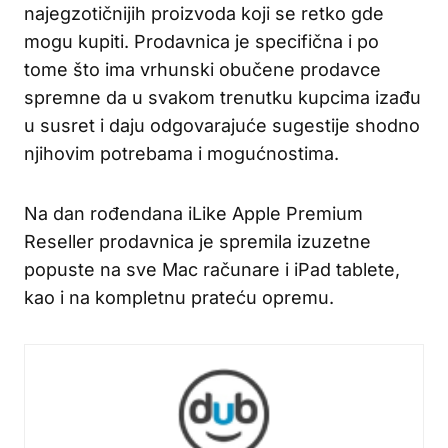
najegzotičnijih proizvoda koji se retko gde
mogu kupiti. Prodavnica je specifična i po
tome što ima vrhunski obučene prodavce
spremne da u svakom trenutku kupcima izađu
u susret i daju odgovarajuće sugestije shodno
njihovim potrebama i mogućnostima.
Na dan rođendana iLike Apple Premium
Reseller prodavnica je spremila izuzetne
popuste na sve Mac računare i iPad tablete,
kao i na kompletnu prateću opremu.