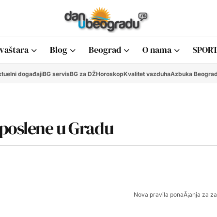
vaštara
Blog
Beograd
O nama
SPORT
tuelni događaji
BG servis
BG za DŽ
Horoskop
Kvalitet vazduha
Azbuka Beogra
aposlene u Gradu
Nova pravila ponaÅ¡anja za z