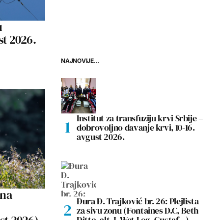
u
st 2026.
NAJNOVIJE...
Institut za transfuziju krvi Srbije –
dobrovoljno davanje krvi, 10-16.
avgust 2026.
 na
Đura Đ. Trajković br. 26: Plejlista
za sivu zonu (Fontaines D.C, Beth
Ditto, alt-J, Wet Leg, Gustaf…)