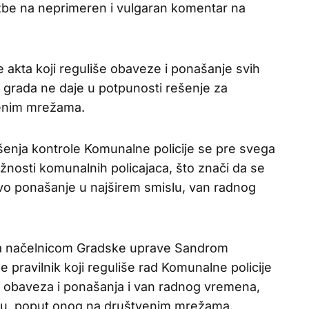
žbe na neprimeren i vulgaran komentar na
 akta koji reguliše obaveze i ponašanje svih
i grada ne daje u potpunosti rešenje za
tvenim mrežama.
ršenja kontrole Komunalne policije se pre svega
žnosti komunalnih policajaca, što znači da se
ovo ponašanje u najširem smislu, van radnog
a sa načelnicom Gradske uprave Sandrom
 pravilnik koji reguliše rad Komunalne policije
ih obaveza i ponašanja i van radnog vremena,
šću, poput onog na društvenim mrežama.