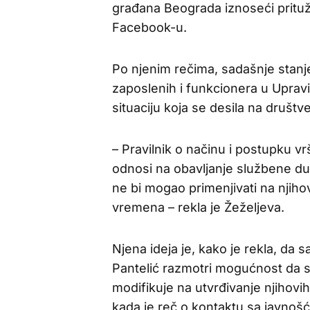
građana Beograda iznoseći pritu
Facebook-u.
Po njenim rečima, sadašnje stanje
zaposlenih i funkcionera u Uprav
situaciju koja se desila na druš
– Pravilnik o načinu i postupku v
odnosi na obavljanje službene du
ne bi mogao primenjivati na njih
vremena – rekla je Žeželjeva.
Njena ideja je, kako je rekla, d
Pantelić razmotri mogućnost da se
modifikuje na utvrđivanje njihov
kada je reč o kontaktu sa javno