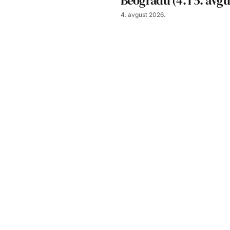
Beogradu (4. i 5. avg
4. avgust 2026.