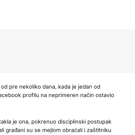
t od pre nekoliko dana, kada je jedan od
acebook profilu na neprimeren način ostavio
takla je ona, pokrenuo disciplinski postupak
li građani su se mejlom obraćali i zaštitniku