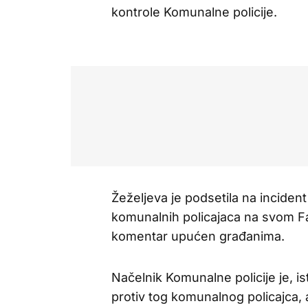
kontrole Komunalne policije.
Žeželjeva je podsetila na inciden
komunalnih policajaca na svom F
komentar upućen građanima.
Načelnik Komunalne policije je, is
protiv tog komunalnog policajca, a