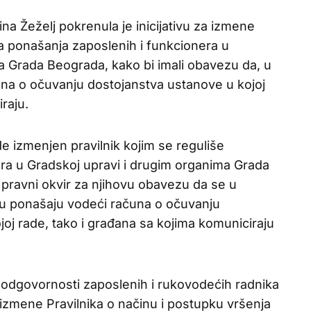
na Žeželj pokrenula je inicijativu za izmene
ila ponašanja zaposlenih i funkcionera u
a Grada Beograda, kako bi imali obavezu da, u
na o očuvanju dostojanstva ustanove u kojoj
raju.
de izmenjen pravilnik kojim se reguliše
ra u Gradskoj upravi i drugim organima Grada
 pravni okvir za njihovu obavezu da se u
u ponašaju vodeći računa o očuvanju
oj rade, tako i građana sa kojima komuniciraju
oj odgovornosti zaposlenih i rukovodećih radnika
izmene Pravilnika o načinu i postupku vršenja