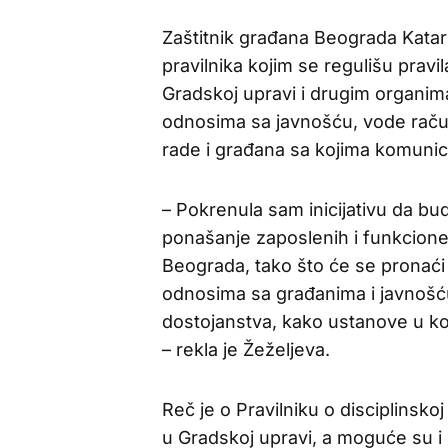
Zaštitnik građana Beograda Katari
pravilnika kojim se regulišu prav
Gradskoj upravi i drugim organim
odnosima sa javnošću, vode raču
rade i građana sa kojima komunici
– Pokrenula sam inicijativu da bu
ponašanje zaposlenih i funkcione
Beograda, tako što će se pronaći
odnosima sa građanima i javnošć
dostojanstva, kako ustanove u koj
– rekla je Žeželjeva.
Reč je o Pravilniku o disciplinsk
u Gradskoj upravi, a moguće su i 