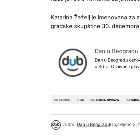
Katarina Žeželj je imenovana za 
gradske skupštine 30. decembra 
Dan u Beogradu
Dan u Beogradu osnovan
u Srbiji. Osnivač i gl
BG SERVIS
DUB
GRADSKA UPRAVA
KATARIN
Autor:
Dan u Beogradu
Objavljeno
3. 