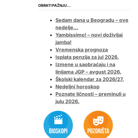
OBRATI PAŽNJU…
Sedam dana u Beogradu – ove
nedelje…
Yambissimo! – novi doživljaj
jamba!
Vremenska prognoza
Isplata penzija za jul 2026.
Izmene u saobraćaju i na
linijama JGP – avgust 2026.
Školski kalendar za 2026/27.
Nedeljni horoskop
Poznate ličnosti – preminuli u
julu 2026.