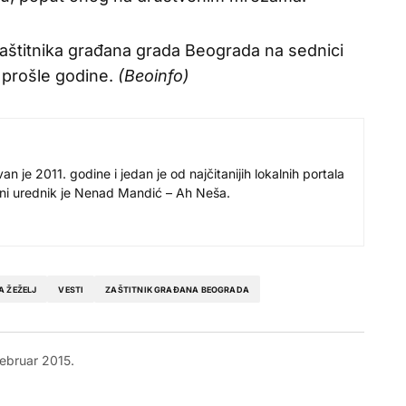
zaštitnika građana grada Beograda na sednici
prošle godine.
(Beoinfo)
 je 2011. godine i jedan je od najčitanijih lokalnih portala
avni urednik je Nenad Mandić – Ah Neša.
A ŽEŽELJ
VESTI
ZAŠTITNIK GRAĐANA BEOGRADA
februar 2015.