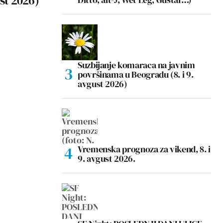
ust 2026)
Suzbijanje komaraca na javnim
površinama u Beogradu (8. i 9.
avgust 2026)
Vremenska prognoza za vikend, 8. i
9. avgust 2026.