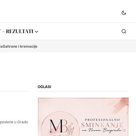
 – REZULTATI
da
Sahrane i kremacije
OGLASI
aposlene u Gradu