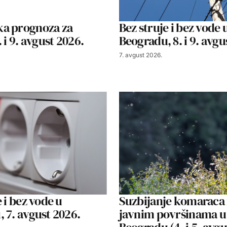
a prognoza za
Bez struje i bez vode 
 i 9. avgust 2026.
Beogradu, 8. i 9. avgu
7. avgust 2026.
 i bez vode u
Suzbijanje komaraca
 7. avgust 2026.
javnim površinama u