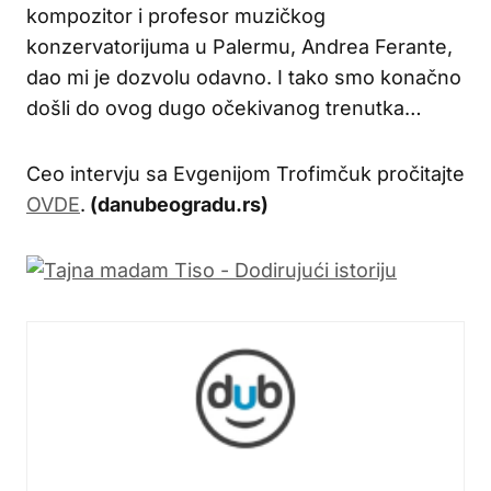
kompozitor i profesor muzičkog
konzervatorijuma u Palermu, Andrea Ferante,
dao mi je dozvolu odavno. I tako smo konačno
došli do ovog dugo očekivanog trenutka…
Ceo intervju sa Evgenijom Trofimčuk pročitajte
OVDE
.
(danubeogradu.rs)