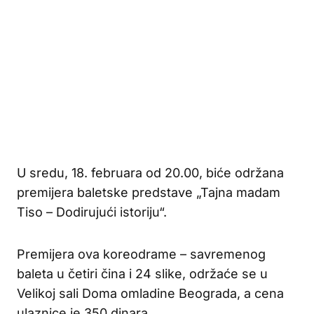
U sredu, 18. februara od 20.00, biće održana
premijera baletske predstave „Tajna madam
Tiso – Dodirujući istoriju“.
Premijera ova koreodrame – savremenog
baleta u četiri čina i 24 slike, održaće se u
Velikoj sali Doma omladine Beograda, a cena
ulaznice je 350 dinara.