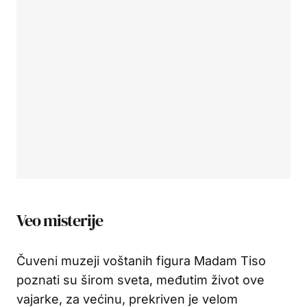
Veo misterije
Čuveni muzeji voštanih figura Madam Tiso
poznati su širom sveta, međutim život ove
vajarke, za većinu, prekriven je velom