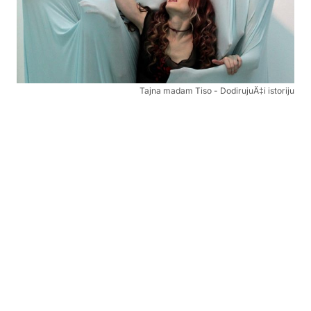
Tajna madam Tiso - DodirujuÄ‡i istoriju