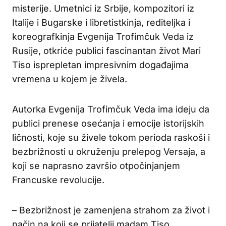
misterije. Umetnici iz Srbije, kompozitori iz
Italije i Bugarske i libretistkinja, rediteljka i
koreografkinja Evgenija Trofimčuk Veda iz
Rusije, otkriće publici fascinantan život Mari
Tiso isprepletan impresivnim događajima
vremena u kojem je živela.
Autorka Evgenija Trofimčuk Veda ima ideju da
publici prenese osećanja i emocije istorijskih
ličnosti, koje su živele tokom perioda raskoši i
bezbrižnosti u okruženju prelepog Versaja, a
koji se naprasno završio otpočinjanjem
Francuske revolucije.
– Bezbrižnost je zamenjena strahom za život i
način na koji se prijatelji madam Tiso