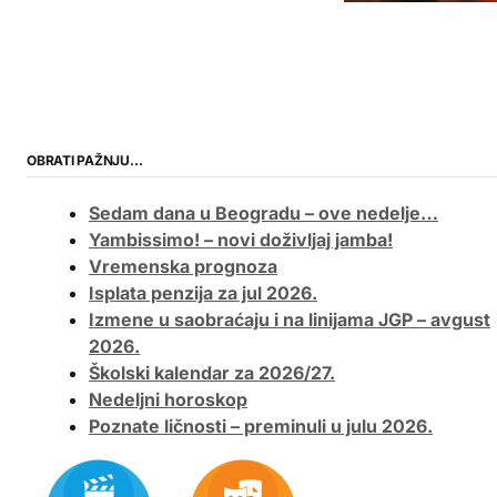
OBRATI PAŽNJU…
Sedam dana u Beogradu – ove nedelje…
Yambissimo! – novi doživljaj jamba!
Vremenska prognoza
Isplata penzija za jul 2026.
Izmene u saobraćaju i na linijama JGP – avgust
2026.
Školski kalendar za 2026/27.
Nedeljni horoskop
Poznate ličnosti – preminuli u julu 2026.