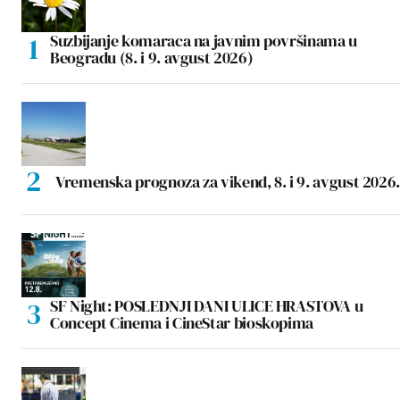
Suzbijanje komaraca na javnim površinama u
Beogradu (8. i 9. avgust 2026)
Vremenska prognoza za vikend, 8. i 9. avgust 2026.
SF Night: POSLEDNJI DANI ULICE HRASTOVA u
Concept Cinema i CineStar bioskopima