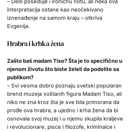
– Delo poseduje i ironičnu notu, ali neka ova
interpretacija ostane kao neočekivano
iznenađenje na samom kraju – otkriva
Evgenija.
Hrabra i krhka žena
Zašto baš madam Tiso? Šta je to specifično u
njenom životu što biste želeli da podelite sa
publikom?
– Svi veoma dobro poznaju svetski popularan
brend muzeja voštanih figura Madam Tiso, ali
niko ne zna kroz šta je sve bila primorana da
prođe ova hrabra, a ujedno i krha žena da bi
osnovala svoj muzej i u njemu skupila kraljeve
i revolucionare, pisce i filozofe, kriminalce i