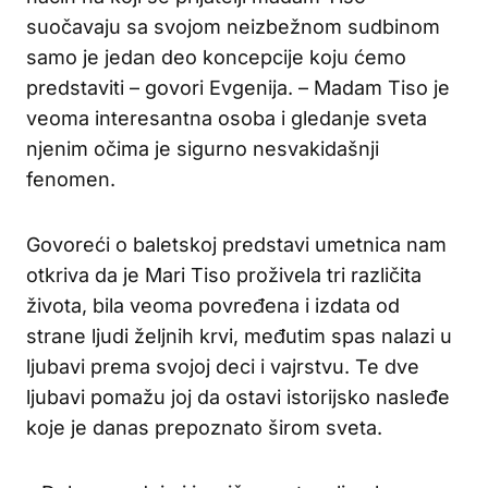
suočavaju sa svojom neizbežnom sudbinom
samo je jedan deo koncepcije koju ćemo
predstaviti – govori Evgenija. – Madam Tiso je
veoma interesantna osoba i gledanje sveta
njenim očima je sigurno nesvakidašnji
fenomen.
Govoreći o baletskoj predstavi umetnica nam
otkriva da je Mari Tiso proživela tri različita
života, bila veoma povređena i izdata od
strane ljudi željnih krvi, međutim spas nalazi u
ljubavi prema svojoj deci i vajrstvu. Te dve
ljubavi pomažu joj da ostavi istorijsko nasleđe
koje je danas prepoznato širom sveta.