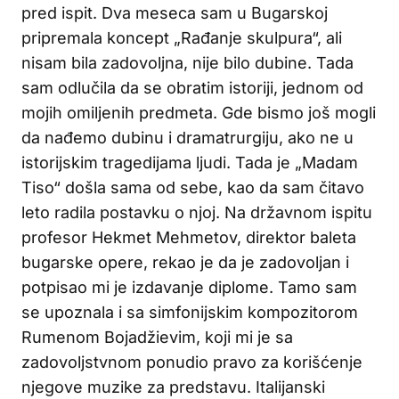
pred ispit. Dva meseca sam u Bugarskoj
pripremala koncept „Rađanje skulpura“, ali
nisam bila zadovoljna, nije bilo dubine. Tada
sam odlučila da se obratim istoriji, jednom od
mojih omiljenih predmeta. Gde bismo još mogli
da nađemo dubinu i dramatrurgiju, ako ne u
istorijskim tragedijama ljudi. Tada je „Madam
Tiso“ došla sama od sebe, kao da sam čitavo
leto radila postavku o njoj. Na državnom ispitu
profesor Hekmet Mehmetov, direktor baleta
bugarske opere, rekao je da je zadovoljan i
potpisao mi je izdavanje diplome. Tamo sam
se upoznala i sa simfonijskim kompozitorom
Rumenom Bojadžievim, koji mi je sa
zadovoljstvnom ponudio pravo za korišćenje
njegove muzike za predstavu. Italijanski