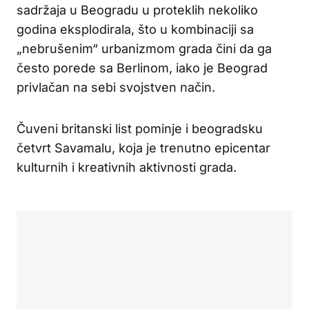
sadržaja u Beogradu u proteklih nekoliko
godina eksplodirala, što u kombinaciji sa
„nebrušenim“ urbanizmom grada čini da ga
često porede sa Berlinom, iako je Beograd
privlačan na sebi svojstven način.
Čuveni britanski list pominje i beogradsku
četvrt Savamalu, koja je trenutno epicentar
kulturnih i kreativnih aktivnosti grada.