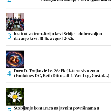
Institut za transfuziju krvi Srbije – dobrovoljno
davanje krvi, 10-16. avgust 2026.
Đura Đ. Trajković br. 26: Plejlista za sivu zonu
(Fontaines D.C, Beth Ditto, alt-J, Wet Leg, Gustaf…)
Suzbijanje komaraca na javnim površinama u