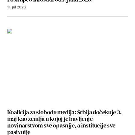
11. jul 2026.
Koalicija za slobodu medija: Srbija dočekuje 3.
maj kao zemlja u kojoj je bavljenje
novinarstvom sve opasnije, a institucije sve
pasivnije