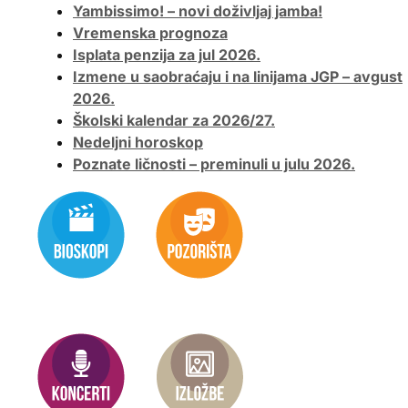
Yambissimo! – novi doživljaj jamba!
Vremenska prognoza
Isplata penzija za jul 2026.
Izmene u saobraćaju i na linijama JGP – avgust
2026.
Školski kalendar za 2026/27.
Nedeljni horoskop
Poznate ličnosti – preminuli u julu 2026.