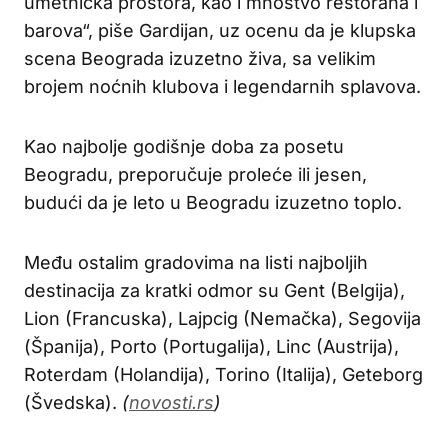
umetnička prostora, kao i mnoštvo restorana i
barova“, piše Gardijan, uz ocenu da je klupska
scena Beograda izuzetno živa, sa velikim
brojem noćnih klubova i legendarnih splavova.
Kao najbolje godišnje doba za posetu
Beogradu, preporučuje proleće ili jesen,
budući da je leto u Beogradu izuzetno toplo.
Među ostalim gradovima na listi najboljih
destinacija za kratki odmor su Gent (Belgija),
Lion (Francuska), Lajpcig (Nemačka), Segovija
(Španija), Porto (Portugalija), Linc (Austrija),
Roterdam (Holandija), Torino (Italija), Geteborg
(Švedska).
(
novosti.rs
)