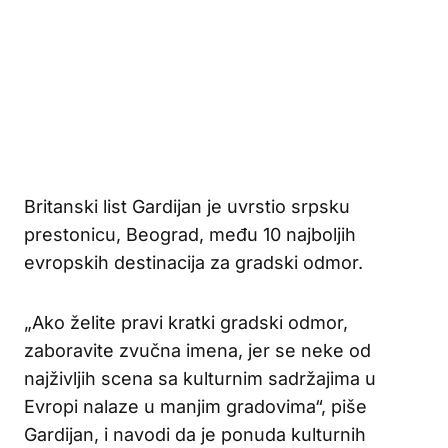
Britanski list Gardijan je uvrstio srpsku
prestonicu, Beograd, među 10 najboljih
evropskih destinacija za gradski odmor.
„Ako želite pravi kratki gradski odmor,
zaboravite zvučna imena, jer se neke od
najživljih scena sa kulturnim sadržajima u
Evropi nalaze u manjim gradovima“, piše
Gardijan, i navodi da je ponuda kulturnih