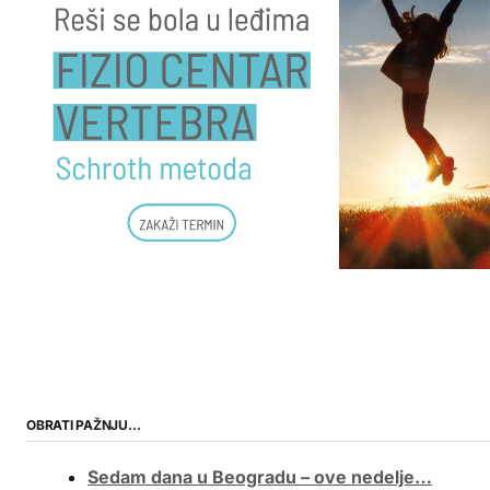
OBRATI PAŽNJU…
Sedam dana u Beogradu – ove nedelje…