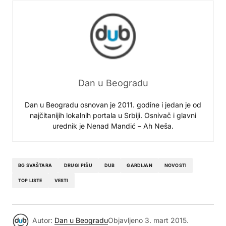
Dan u Beogradu
Dan u Beogradu osnovan je 2011. godine i jedan je od
najčitanijih lokalnih portala u Srbiji. Osnivač i glavni
urednik je Nenad Mandić – Ah Neša.
BG SVAŠTARA
DRUGI PIŠU
DUB
GARDIJAN
NOVOSTI
TOP LISTE
VESTI
Autor:
Dan u Beogradu
Objavljeno
3. mart 2015.