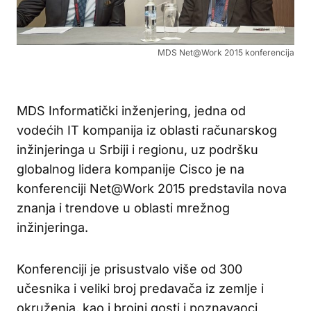
MDS Net@Work 2015 konferencija
MDS Informatički inženjering, jedna od
vodećih IT kompanija iz oblasti računarskog
inžinjeringa u Srbiji i regionu, uz podršku
globalnog lidera kompanije Cisco je na
konferenciji Net@Work 2015 predstavila nova
znanja i trendove u oblasti mrežnog
inžinjeringa.
Konferenciji je prisustvalo više od 300
učesnika i veliki broj predavača iz zemlje i
okruženja, kao i brojni gosti i poznavaoci