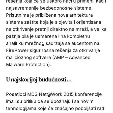
rešenja koja će se uskoro naći u primeni, kao i
najsavremenije bezbedonosne sisteme.
Prisutnima je približena nova arhitektura
sistema zaštite koja je slojevita i orijentisana
na otkrivanje pretnji direktno na mreži, a velika
pažnja bila je usmerena i na kompletnu
analitiku mrežnog sadržaja sa akcentom na
FirePower sigurnosna rešenja za otkrivanje
malicioznog softvera (AMP – Advanced
Malware Protection).
U najskorijoj budućnosti…
Posetioci MDS Net@Work 2015 konferencije
imali su priliku da se upoznaju i sa novim
tehnologijama koje će značajno poboljšati rad