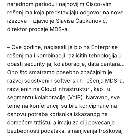
narednom periodu i najnovijim Cisco-vim
rešenjima koja predstavljaju odgovor na nove
izazove – izjavio je Slaviša Čapkunović,
direktor prodaje MDS-a.
– Ove godine, naglasak je bio na Enterprise
rešenjima i kombinaciji različitih tehnologija u
obasti security-ja, kolaboracije, data centara…
Ono što smatramo posebno značajnim je
razvoj sopstvenih softverskih rešenja MDS-a,
razvijenih na Cloud infrastrukturi, kao i u
segmentu kolaboracije (VoIP). Naravno, sve
teme na konferenciji su bile koncipirane na
osnovu potreba korisnika iskazanog na
domaćem tržištu, a imaju za cilj povećanje
bezbednosti podataka, smanjivanja troškova,