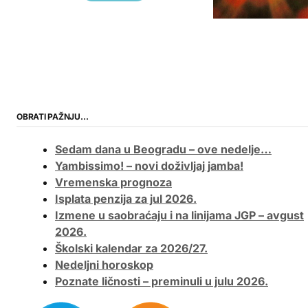
OBRATI PAŽNJU…
Sedam dana u Beogradu – ove nedelje…
Yambissimo! – novi doživljaj jamba!
Vremenska prognoza
Isplata penzija za jul 2026.
Izmene u saobraćaju i na linijama JGP – avgust
2026.
Školski kalendar za 2026/27.
Nedeljni horoskop
Poznate ličnosti – preminuli u julu 2026.