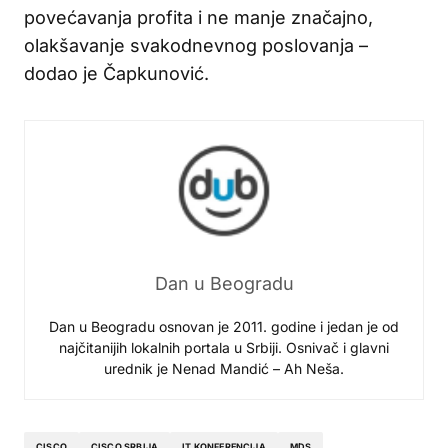
povećavanja profita i ne manje značajno,
olakšavanje svakodnevnog poslovanja –
dodao je Čapkunović.
Dan u Beogradu
Dan u Beogradu osnovan je 2011. godine i jedan je od
najčitanijih lokalnih portala u Srbiji. Osnivač i glavni
urednik je Nenad Mandić – Ah Neša.
CISCO
CISCO SRBIJA
IT KONFERENCIJA
MDS