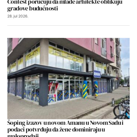
Contest poručuju da mlade arhitekte oblikuju
gradove budućnosti
28. jul 2026.
Šoping izazov u novom Amanu u Novom Sadu i
podaci potvrđuju da žene dominiraju u
maloprodaji