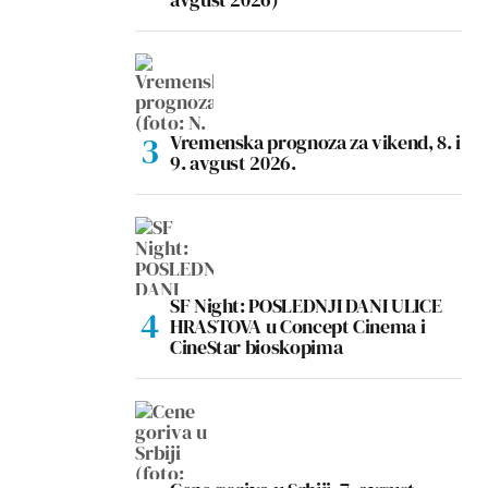
Vremenska prognoza za vikend, 8. i
9. avgust 2026.
SF Night: POSLEDNJI DANI ULICE
HRASTOVA u Concept Cinema i
CineStar bioskopima