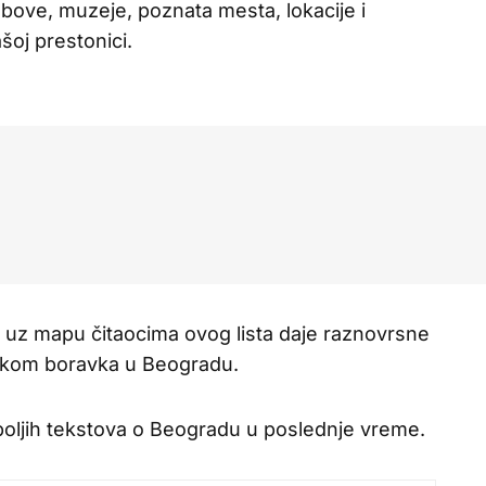
bove, muzeje, poznata mesta, lokacije i
šoj prestonici.
i uz mapu čitaocima ovog lista daje raznovrsne
 tokom boravka u Beogradu.
jboljih tekstova o Beogradu u poslednje vreme.