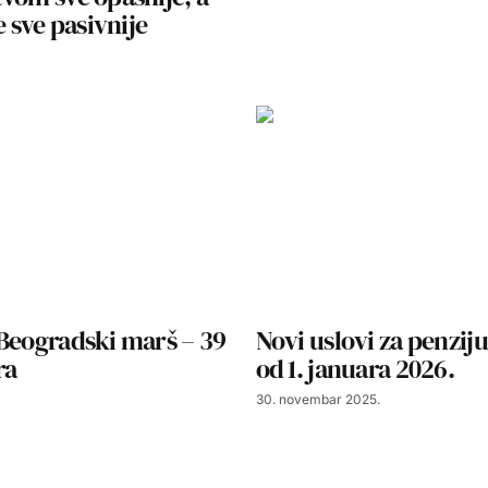
e sve pasivnije
Beogradski marš – 39
Novi uslovi za penziju
ra
od 1. januara 2026.
30. novembar 2025.