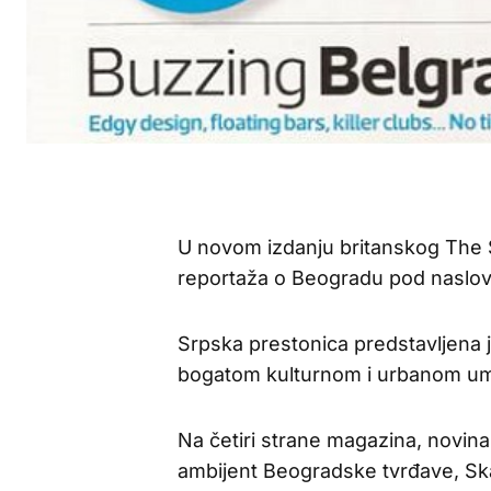
U novom izdanju britanskog The 
reportaža o Beogradu pod naslov
Srpska prestonica predstavljena
bogatom kulturnom i urbanom u
Na četiri strane magazina, novin
ambijent Beogradske tvrđave, Sk