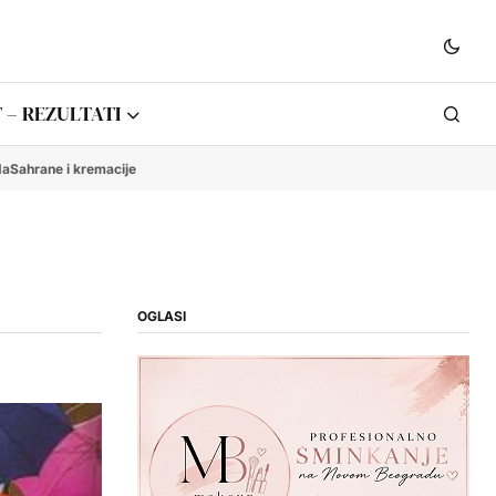
 – REZULTATI
da
Sahrane i kremacije
OGLASI