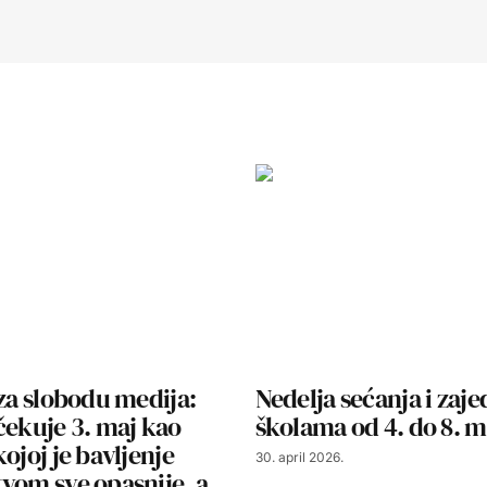
 za slobodu medija:
Nedelja sećanja i zaje
čekuje 3. maj kao
školama od 4. do 8. m
ojoj je bavljenje
30. april 2026.
vom sve opasnije, a