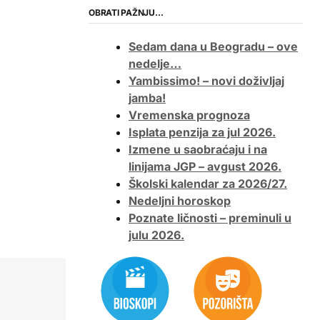
OBRATI PAŽNJU…
Sedam dana u Beogradu – ove
nedelje…
Yambissimo! – novi doživljaj
jamba!
Vremenska prognoza
Isplata penzija za jul 2026.
Izmene u saobraćaju i na
linijama JGP – avgust 2026.
Školski kalendar za 2026/27.
Nedeljni horoskop
Poznate ličnosti – preminuli u
julu 2026.