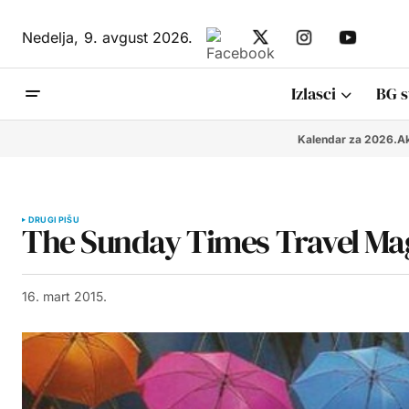
Nedelja,
9. avgust 2026.
Izlasci
BG s
Kalendar za 2026.
Ak
DRUGI PIŠU
The Sunday Times Travel Ma
16. mart 2015.