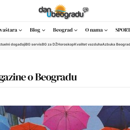
vaštara
Blog
Beograd
O nama
SPORT
tuelni događaji
BG servis
BG za DŽ
Horoskop
Kvalitet vazduha
Azbuka Beogra
gazine o Beogradu