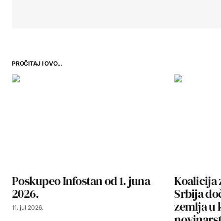
PROČITAJ I OVO...
Poskupeo Infostan od 1. juna
Koalicija
2026.
Srbija do
zemlja u k
11. jul 2026.
novinarst