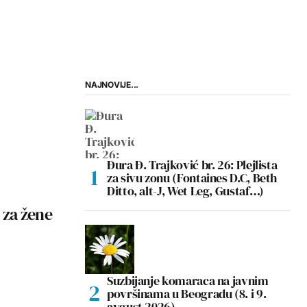
NAJNOVIJE...
Đura Đ. Trajković br. 26: Plejlista
za sivu zonu (Fontaines D.C, Beth
Ditto, alt-J, Wet Leg, Gustaf…)
 za žene
Suzbijanje komaraca na javnim
površinama u Beogradu (8. i 9.
avgust 2026)