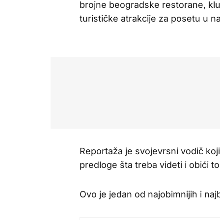
brojne beogradske restorane, klu
turističke atrakcije za posetu u na
Reportaža je svojevrsni vodič koj
predloge šta treba videti i obići
Ovo je jedan od najobimnijih i na