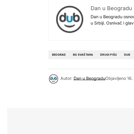
Dan u Beogradu
Dan u Beogradu osnovan
u Srbiji. Osnivač i gl
BEOGRAD
BG SVAŠTARA
DRUGI PIŠU
DUB
Autor:
Dan u Beogradu
Objavljeno
16.