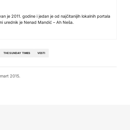
 je 2011. godine i jedan je od najčitanijih lokalnih portala
avni urednik je Nenad Mandić – Ah Neša.
THE SUNDAY TIMES
VESTI
 mart 2015.