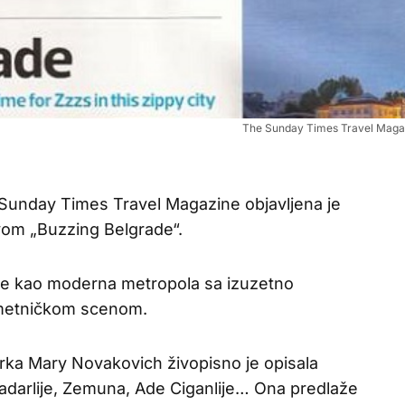
The Sunday Times Travel Maga
Sunday Times Travel Magazine objavljena je
om „Buzzing Belgrade“.
 je kao moderna metropola sa izuzetno
metničkom scenom.
arka Mary Novakovich živopisno je opisala
adarlije, Zemuna, Ade Ciganlije… Ona predlaže