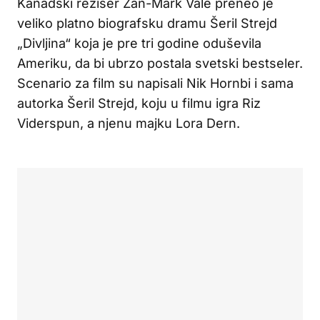
Kanadski režiser Žan-Mark Vale preneo je
veliko platno biografsku dramu Šeril Strejd
„Divljina“ koja je pre tri godine oduševila
Ameriku, da bi ubrzo postala svetski bestseler.
Scenario za film su napisali Nik Hornbi i sama
autorka Šeril Strejd, koju u filmu igra Riz
Viderspun, a njenu majku Lora Dern.