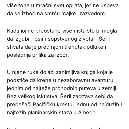
više tone u mračni svet opijata, jer ne uspeva
da se izbori na smrću majke i razvodom.
Kada joj ne preostane više ništa što bi mogla
da izgubi – osim sopstvenog života – Šeril
shvata da je pred njom trenutak odluke i
poslednja prilika za izbor.
U njene ruke dolazi zanimljiva knjiga koja je
podstiče da krene u nezaboravnu avanturu
jednim od najteže prohodnih puteva u zemlji.
Bez velikog iskustva, Šeril zacrtava sebi da
prepešači Pacifičku krestu, jednu od najdužih i
najtežih planinarskih staza u Americi.