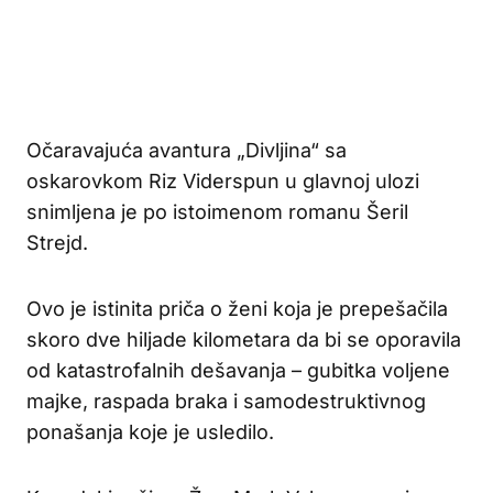
Očaravajuća avantura „Divljina“ sa
oskarovkom Riz Viderspun u glavnoj ulozi
snimljena je po istoimenom romanu Šeril
Strejd.
Ovo je istinita priča o ženi koja je prepešačila
skoro dve hiljade kilometara da bi se oporavila
od katastrofalnih dešavanja – gubitka voljene
majke, raspada braka i samodestruktivnog
ponašanja koje je usledilo.