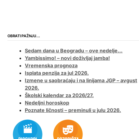
OBRATI PAŽNJU…
Sedam dana u Beogradu – ove nedelje…
Yambissimo! – novi doživljaj jamba!
Vremenska prognoza
Isplata penzija za jul 2026.
Izmene u saobraćaju i na linijama JGP – avgust
2026.
Školski kalendar za 2026/27.
Nedeljni horoskop
Poznate ličnosti – preminuli u julu 2026.