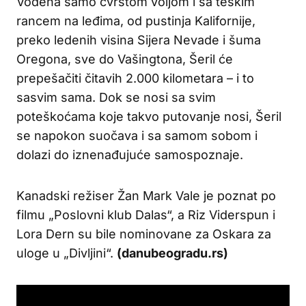
Vođena samo čvrstom voljom i sa teškim
rancem na leđima, od pustinja Kalifornije,
preko ledenih visina Sijera Nevade i šuma
Oregona, sve do Vašingtona, Šeril će
prepešačiti čitavih 2.000 kilometara – i to
sasvim sama. Dok se nosi sa svim
poteškoćama koje takvo putovanje nosi, Šeril
se napokon suočava i sa samom sobom i
dolazi do iznenađujuće samospoznaje.
Kanadski režiser Žan Mark Vale je poznat po
filmu „Poslovni klub Dalas“, a Riz Viderspun i
Lora Dern su bile nominovane za Oskara za
uloge u „Divljini“.
(danubeogradu.rs)