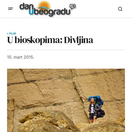
FILM
U bioskopima: Divljina
15. mart 2015.