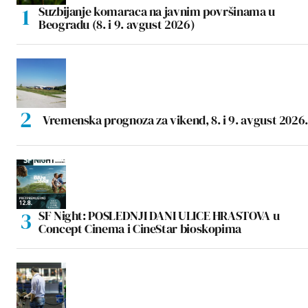
Suzbijanje komaraca na javnim površinama u
Beogradu (8. i 9. avgust 2026)
Vremenska prognoza za vikend, 8. i 9. avgust 2026.
SF Night: POSLEDNJI DANI ULICE HRASTOVA u
Concept Cinema i CineStar bioskopima