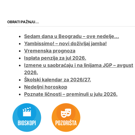
OBRATI PAŽNJU…
Sedam dana u Beogradu – ove nedelje…
Yambissimo! – novi doživljaj jamba!
Vremenska prognoza
Isplata penzija za jul 2026.
Izmene u saobraćaju i na linijama JGP – avgust
2026.
Školski kalendar za 2026/27.
Nedeljni horoskop
Poznate ličnosti – preminuli u julu 2026.