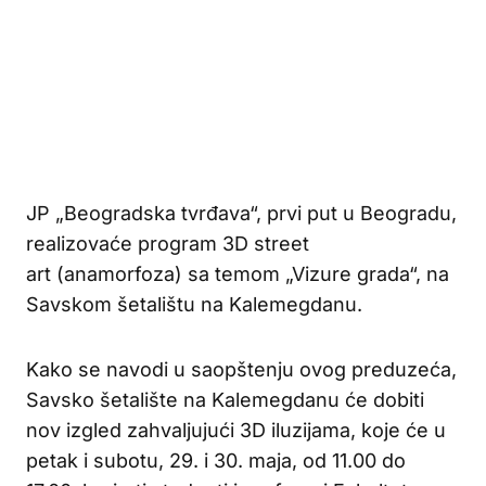
JP „Beogradska tvrđava“, prvi put u Beogradu,
realizovaće program 3D street
art (anamorfoza) sa temom „Vizure grada“, na
Savskom šetalištu na Kalemegdanu.
Kako se navodi u saopštenju ovog preduzeća,
Savsko šetalište na Kalemegdanu će dobiti
nov izgled zahvaljujući 3D iluzijama, koje će u
petak i subotu, 29. i 30. maja, od 11.00 do