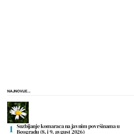
NAJNOVIJE...
Suzbijanje komaraca na javnim površinama u
Beogradu (8. i 9. avgust 2026)