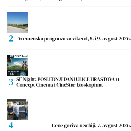
Vremenska prognoza za vikend, 8. i 9. avgust 2026.
SF Night: POSLEDNJI DANI ULICE HRASTOVA u
Concept Cinema i CineStar bioskopima
Cene goriva u Srbiji, 7. avgust 2026.