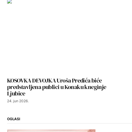
KOSOVKA DEVOJKA Uroša Predića biće
predstavljena publici u Konaku kneginje
Ljubice
24. jun 2026.
OGLASI