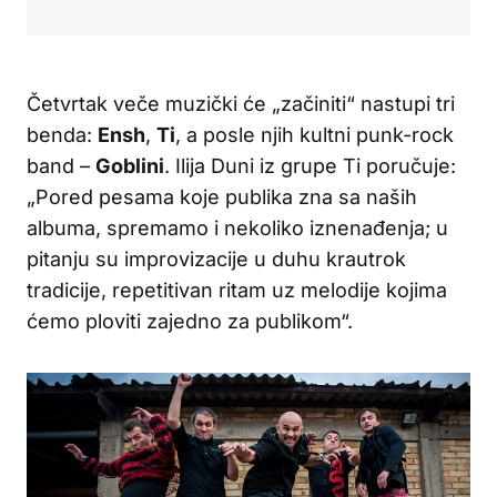
Četvrtak veče muzički će „začiniti“ nastupi tri
benda:
Ensh
,
Ti
, a posle njih kultni punk-rock
band –
Goblini
. Ilija Duni iz grupe Ti poručuje:
„Pored pesama koje publika zna sa naših
albuma, spremamo i nekoliko iznenađenja; u
pitanju su improvizacije u duhu krautrok
tradicije, repetitivan ritam uz melodije kojima
ćemo ploviti zajedno za publikom“.