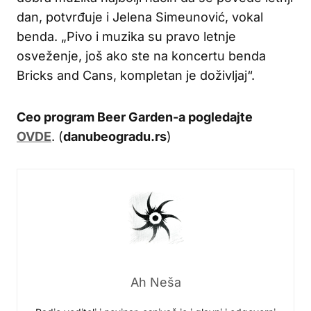
dan, potvrđuje i Jelena Simeunović, vokal
benda. „Pivo i muzika su pravo letnje
osveženje, još ako ste na koncertu benda
Bricks and Cans, kompletan je doživljaj“.
Ceo program Beer Garden-a pogledajte
OVDE
. (
danubeogradu.rs
)
Ah Neša