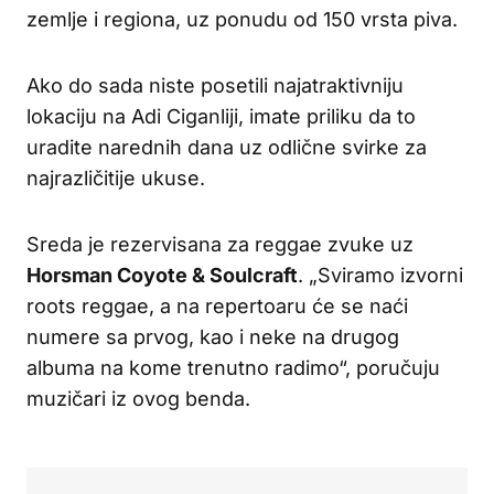
zemlje i regiona, uz ponudu od 150 vrsta piva.
Ako do sada niste posetili najatraktivniju
lokaciju na Adi Ciganliji, imate priliku da to
uradite narednih dana uz odlične svirke za
najrazličitije ukuse.
Sreda je rezervisana za reggae zvuke uz
Horsman Coyote & Soulcraft
. „Sviramo izvorni
roots reggae, a na repertoaru će se naći
numere sa prvog, kao i neke na drugog
albuma na kome trenutno radimo“, poručuju
muzičari iz ovog benda.