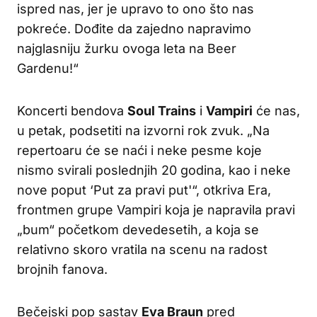
ispred nas, jer je upravo to ono što nas
pokreće. Dođite da zajedno napravimo
najglasniju žurku ovoga leta na Beer
Gardenu!“
Koncerti bendova
Soul Trains
i
Vampiri
će nas,
u petak, podsetiti na izvorni rok zvuk. „Na
repertoaru će se naći i neke pesme koje
nismo svirali poslednjih 20 godina, kao i neke
nove poput ‘Put za pravi put'“, otkriva Era,
frontmen grupe Vampiri koja je napravila pravi
„bum“ početkom devedesetih, a koja se
relativno skoro vratila na scenu na radost
brojnih fanova.
Bečejski pop sastav
Eva Braun
pred