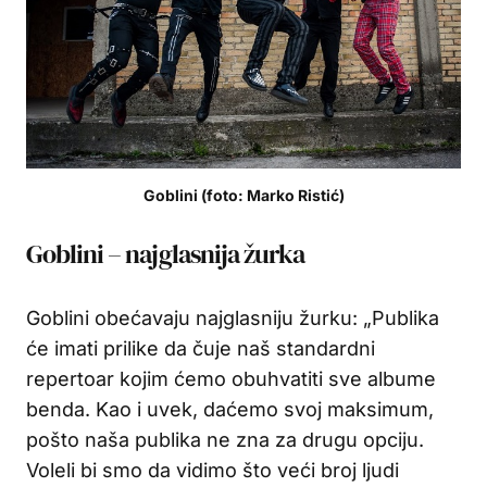
Goblini (foto: Marko Ristić)
Goblini – najglasnija žurka
Goblini obećavaju najglasniju žurku: „Publika
će imati prilike da čuje naš standardni
repertoar kojim ćemo obuhvatiti sve albume
benda. Kao i uvek, daćemo svoj maksimum,
pošto naša publika ne zna za drugu opciju.
Voleli bi smo da vidimo što veći broj ljudi