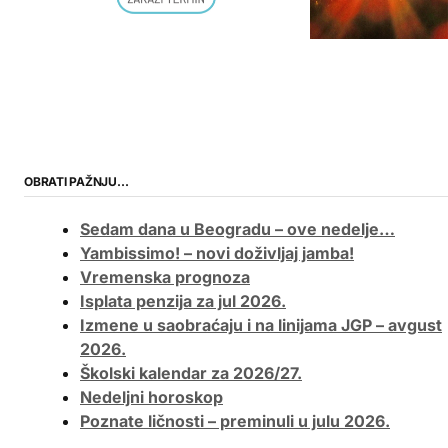
OBRATI PAŽNJU…
Sedam dana u Beogradu – ove nedelje…
Yambissimo! – novi doživljaj jamba!
Vremenska prognoza
Isplata penzija za jul 2026.
Izmene u saobraćaju i na linijama JGP – avgust
2026.
Školski kalendar za 2026/27.
Nedeljni horoskop
Poznate ličnosti – preminuli u julu 2026.