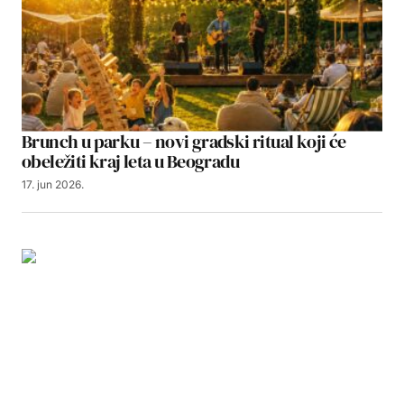
Brunch u parku – novi gradski ritual koji će
obeležiti kraj leta u Beogradu
17. jun 2026.