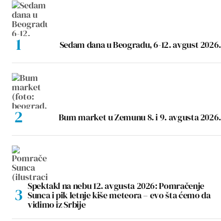
Sedam dana u Beogradu, 6-12. avgust 2026.
Bum market u Zemunu 8. i 9. avgusta 2026.
Spektakl na nebu 12. avgusta 2026: Pomračenje
Sunca i pik letnje kiše meteora – evo šta ćemo da
vidimo iz Srbije