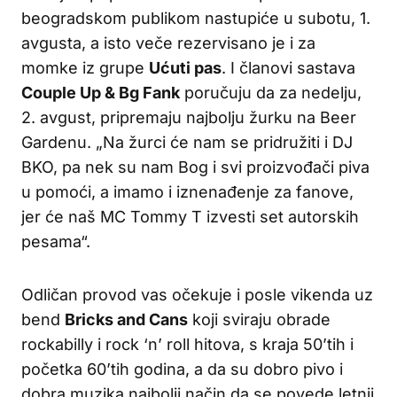
beogradskom publikom nastupiće u subotu, 1.
avgusta, a isto veče rezervisano je i za
momke iz grupe
Ućuti pas
. I članovi sastava
Couple Up & Bg Fank
poručuju da za nedelju,
2. avgust, pripremaju najbolju žurku na Beer
Gardenu. „Na žurci će nam se pridružiti i DJ
BKO, pa nek su nam Bog i svi proizvođači piva
u pomoći, a imamo i iznenađenje za fanove,
jer će naš MC Tommy T izvesti set autorskih
pesama“.
Odličan provod vas očekuje i posle vikenda uz
bend
Bricks and Cans
koji sviraju obrade
rockabilly i rock ‘n’ roll hitova, s kraja 50’tih i
početka 60’tih godina, a da su dobro pivo i
dobra muzika najbolji način da se povede letnji