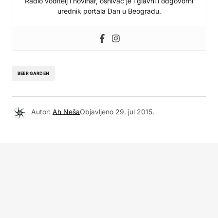
Radio voditelj i novinar, osnivač je i glavni i odgovorni
urednik portala Dan u Beogradu.
BEER GARDEN
Autor:
Ah Neša
Objavljeno
29. jul 2015.