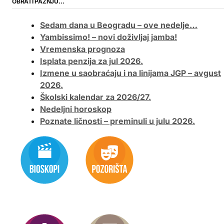
OBRATI PAŽNJU…
Sedam dana u Beogradu – ove nedelje…
Yambissimo! – novi doživljaj jamba!
Vremenska prognoza
Isplata penzija za jul 2026.
Izmene u saobraćaju i na linijama JGP – avgust
2026.
Školski kalendar za 2026/27.
Nedeljni horoskop
Poznate ličnosti – preminuli u julu 2026.