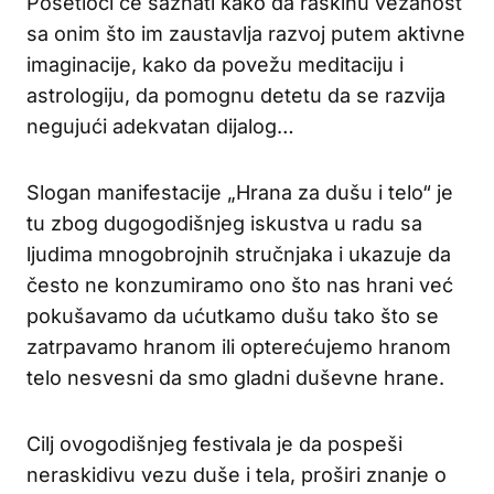
Posetioci će saznati kako da raskinu vezanost
sa onim što im zaustavlja razvoj putem aktivne
imaginacije, kako da povežu meditaciju i
astrologiju, da pomognu detetu da se razvija
negujući adekvatan dijalog…
Slogan manifestacije „Hrana za dušu i telo“ je
tu zbog dugogodišnjeg iskustva u radu sa
ljudima mnogobrojnih stručnjaka i ukazuje da
često ne konzumiramo ono što nas hrani već
pokušavamo da ućutkamo dušu tako što se
zatrpavamo hranom ili opterećujemo hranom
telo nesvesni da smo gladni duševne hrane.
Cilj ovogodišnjeg festivala je da pospeši
neraskidivu vezu duše i tela, proširi znanje o