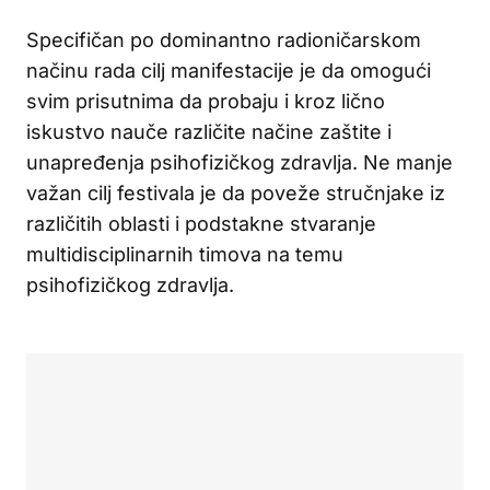
Specifičan po dominantno radioničarskom
načinu rada cilj manifestacije je da omogući
svim prisutnima da probaju i kroz lično
iskustvo nauče različite načine zaštite i
unapređenja psihofizičkog zdravlja. Ne manje
važan cilj festivala je da poveže stručnjake iz
različitih oblasti i podstakne stvaranje
multidisciplinarnih timova na temu
psihofizičkog zdravlja.