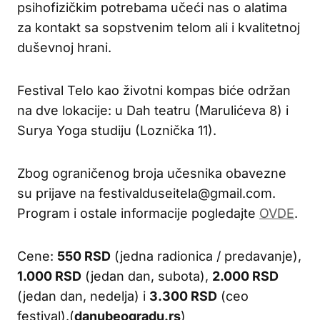
psihofizičkim potrebama učeći nas o alatima
za kontakt sa sopstvenim telom ali i kvalitetnoj
duševnoj hrani.
Festival Telo kao životni kompas biće održan
na dve lokacije: u Dah teatru (Marulićeva 8) i
Surya Yoga studiju (Loznička 11).
Zbog ograničenog broja učesnika obavezne
su prijave na festivalduseitela@gmail.com.
Program i ostale informacije pogledajte
OVDE
.
Cene:
550 RSD
(jedna radionica / predavanje),
1.000 RSD
(jedan dan, subota),
2.000 RSD
(jedan dan, nedelja) i
3.300 RSD
(ceo
festival).(
danubeogradu.rs
)