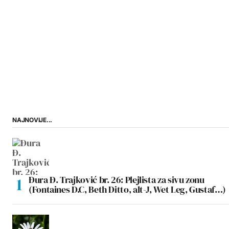
NAJNOVIJE...
Đura Đ. Trajković br. 26: Plejlista za sivu zonu
(Fontaines D.C, Beth Ditto, alt-J, Wet Leg, Gustaf…)