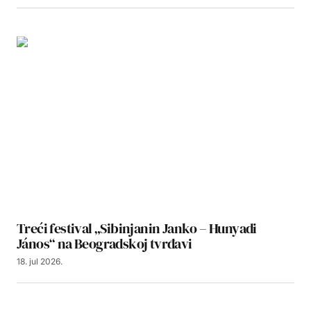
Treći festival „Sibinjanin Janko – Hunyadi
János“ na Beogradskoj tvrđavi
18. jul 2026.