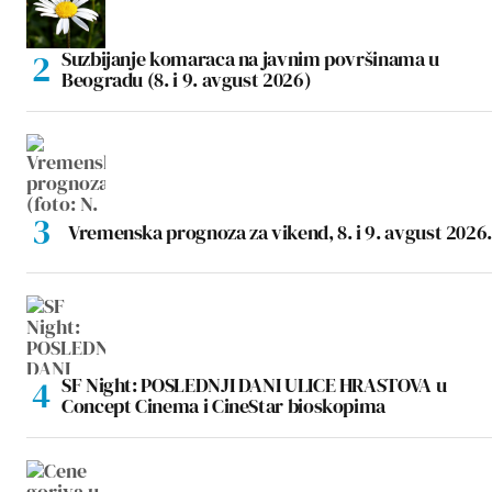
Suzbijanje komaraca na javnim površinama u
Beogradu (8. i 9. avgust 2026)
Vremenska prognoza za vikend, 8. i 9. avgust 2026.
SF Night: POSLEDNJI DANI ULICE HRASTOVA u
Concept Cinema i CineStar bioskopima