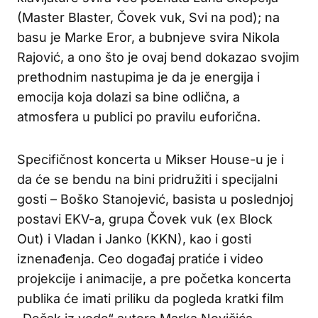
(Master Blaster, Čovek vuk, Svi na pod); na
basu je Marke Eror, a bubnjeve svira Nikola
Rajović, a ono što je ovaj bend dokazao svojim
prethodnim nastupima je da je energija i
emocija koja dolazi sa bine odlična, a
atmosfera u publici po pravilu euforična.
Specifičnost koncerta u Mikser House-u je i
da će se bendu na bini pridružiti i specijalni
gosti – Boško Stanojević, basista u poslednjoj
postavi EKV-a, grupa Čovek vuk (ex Block
Out) i Vladan i Janko (KKN), kao i gosti
iznenađenja. Ceo događaj pratiće i video
projekcije i animacije, a pre početka koncerta
publika će imati priliku da pogleda kratki film