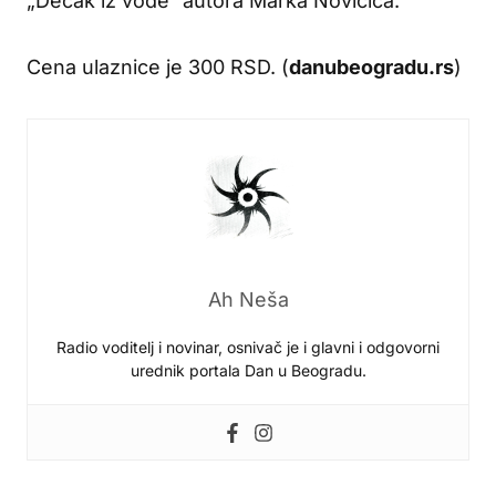
„Dečak iz vode“ autora Marka Novičića.
Cena ulaznice je 300 RSD. (
danubeogradu.rs
)
Ah Neša
Radio voditelj i novinar, osnivač je i glavni i odgovorni
urednik portala Dan u Beogradu.