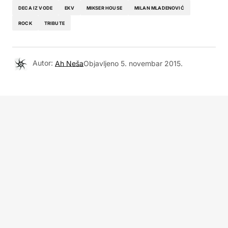
DECA IZ VODE
EKV
MIKSER HOUSE
MILAN MLADENOVIĆ
ROCK
TRIBUTE
Autor:
Ah Neša
Objavljeno
5. novembar 2015.