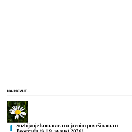
NAJNOVIJE...
Suzbijanje komaraca na javnim površinama u
Beogradu (8. i 9. avgust 2026)