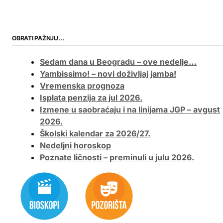
OBRATI PAŽNJU…
Sedam dana u Beogradu – ove nedelje…
Yambissimo! – novi doživljaj jamba!
Vremenska prognoza
Isplata penzija za jul 2026.
Izmene u saobraćaju i na linijama JGP – avgust
2026.
Školski kalendar za 2026/27.
Nedeljni horoskop
Poznate ličnosti – preminuli u julu 2026.