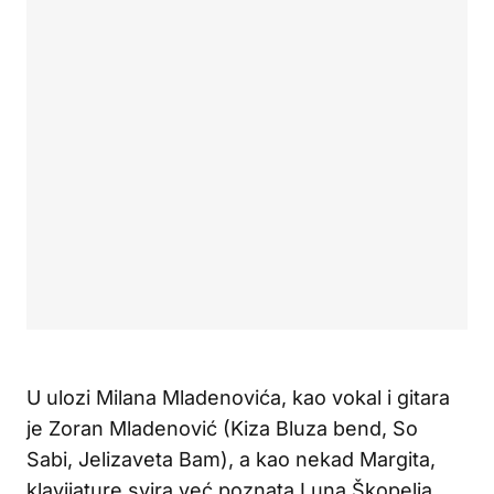
U ulozi Milana Mladenovića, kao vokal i gitara
je Zoran Mladenović (Kiza Bluza bend, So
Sabi, Jelizaveta Bam), a kao nekad Margita,
klavijature svira već poznata Luna Škopelja