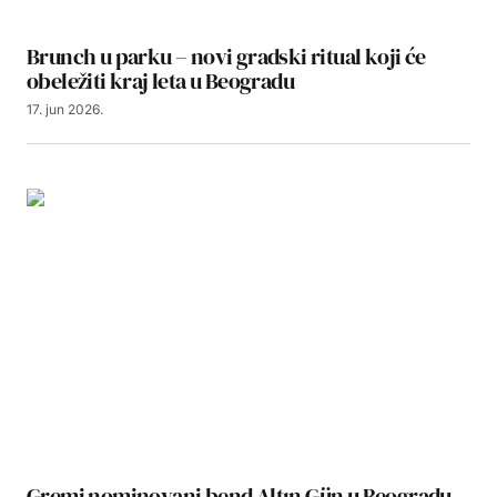
Brunch u parku – novi gradski ritual koji će
obeležiti kraj leta u Beogradu
17. jun 2026.
Gremi nominovani bend Altın Gün u Beogradu