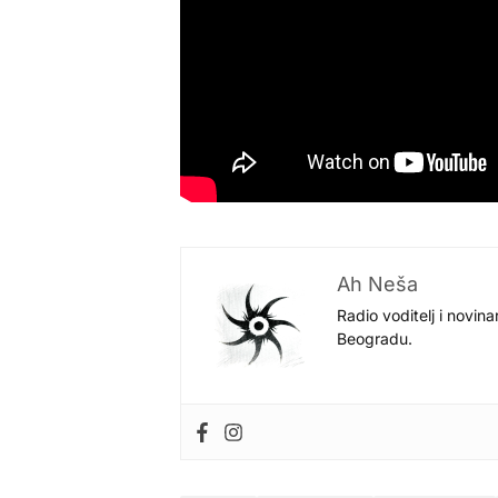
Ah Neša
Radio voditelj i novina
Beogradu.