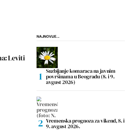
NAJNOVIJE...
a: Leviti
Suzbijanje komaraca na javnim
površinama u Beogradu (8. i 9.
avgust 2026)
Vremenska prognoza za vikend, 8. i
9. avgust 2026.