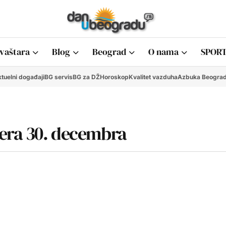
vaštara
Blog
Beograd
O nama
SPORT
tuelni događaji
BG servis
BG za DŽ
Horoskop
Kvalitet vazduha
Azbuka Beogra
jera 30. decembra