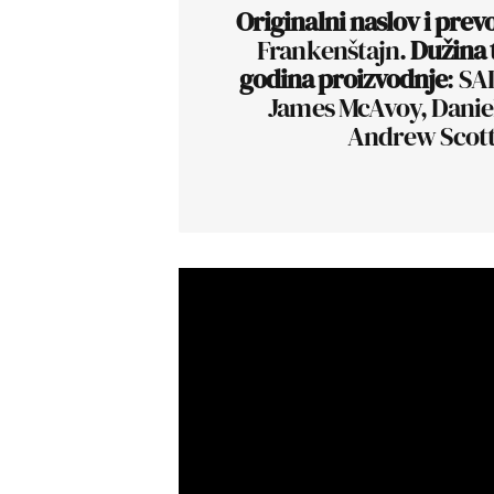
Originalni naslov i prev
Frankenštajn.
Dužina 
godina proizvodnje
: SA
James McAvoy, Daniel 
Andrew Scot