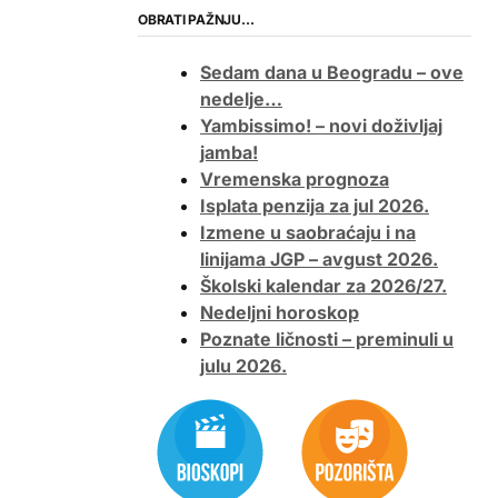
OBRATI PAŽNJU…
Sedam dana u Beogradu – ove
nedelje…
Yambissimo! – novi doživljaj
jamba!
Vremenska prognoza
Isplata penzija za jul 2026.
Izmene u saobraćaju i na
linijama JGP – avgust 2026.
Školski kalendar za 2026/27.
Nedeljni horoskop
Poznate ličnosti – preminuli u
julu 2026.