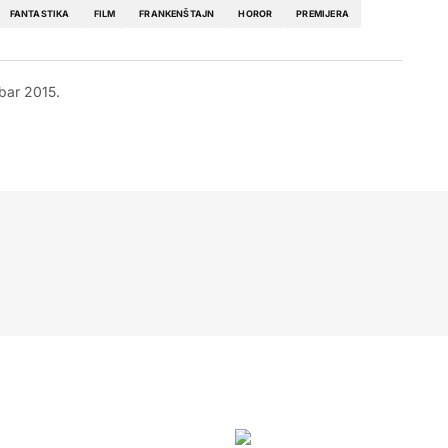
FANTASTIKA
FILM
FRANKENŠTAJN
HOROR
PREMIJERA
bar 2015.