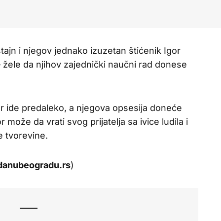
ajn i njegov jednako izuzetan štićenik Igor
 žele da njihov zajednički naučni rad donese
r ide predaleko, a njegova opsesija doneće
može da vrati svog prijatelja sa ivice ludila i
 tvorevine.
danubeogradu.rs
)