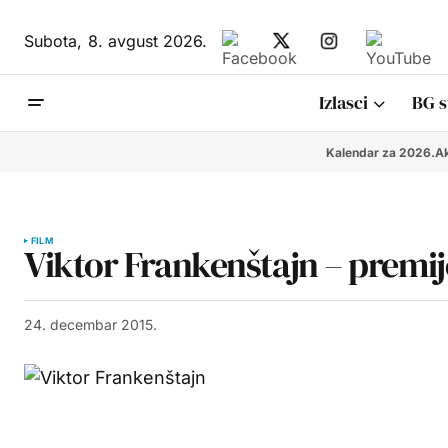
Subota,
8. avgust 2026.
Izlasci
BG s
Kalendar za 2026.
Ak
FILM
Viktor Frankenštajn – premi
24. decembar 2015.