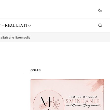
 – REZULTATI
da
Sahrane i kremacije
OGLASI