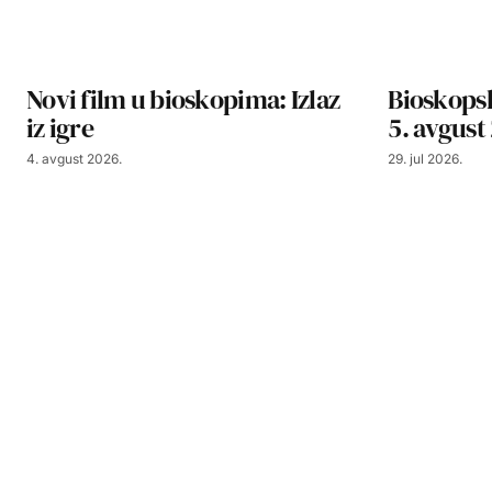
Novi film u bioskopima: Izlaz
Bioskopsk
iz igre
5. avgust
4. avgust 2026.
29. jul 2026.