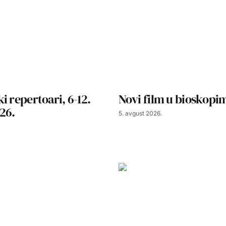
i repertoari, 6-12.
Novi film u bioskopim
26.
5. avgust 2026.