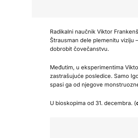
Radikalni naučnik Viktor Frankenšt
Štrausman dele plemenitu viziju –
dobrobit čovečanstvu.
Međutim, u eksperimentima Vikto
zastrašujuće posledice. Samo Igor 
spasi ga od njegove monstruozne
U bioskopima od 31. decembra. (