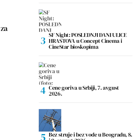
 za
SF Night: POSLEDNJI DANI ULICE
HRASTOVA u Concept Cinema i
CineStar bioskopima
Cene goriva u Srbiji, 7. avgust
2026.
Bez struje i bez vode u Beogradu, 8.