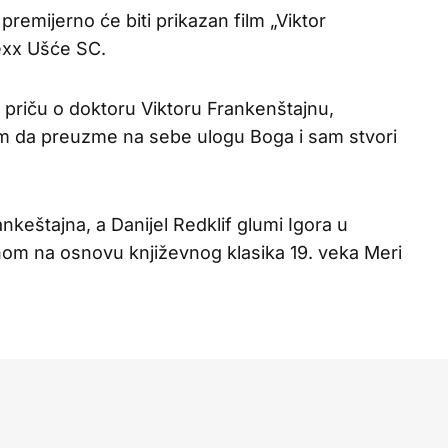
remijerno će biti prikazan film „Viktor
exx Ušće SC.
 priču o doktoru Viktoru Frankenštajnu,
om da preuzme na sebe ulogu Boga i sam stvori
keštajna, a Danijel Redklif glumi Igora u
om na osnovu književnog klasika 19. veka Meri