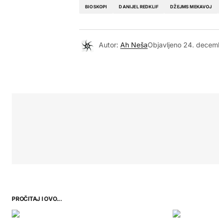
BIOSKOPI
DANIJEL REDKLIF
DŽEJMS MEKAVOJ
Autor:
Ah Neša
Objavljeno
24. decem
PROČITAJ I OVO...