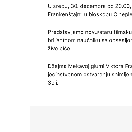
U sredu, 30. decembra od 20.00, p
Frankenštajn“ u bioskopu Cinepl
Predstavljamo novu/staru filmsku
briljantnom naučniku sa opsesij
živo biće.
Džejms Mekavoj glumi Viktora Fran
jedinstvenom ostvarenju snimljen
Šeli.