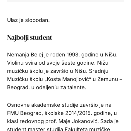
Ulaz je slobodan.
Najbolji student
Nemanja Belej je rođen 1993. godine u Nišu.
Violinu svira od svoje šeste godine. Nižu
muzičku školu je završio u Nišu. Srednju
Muzičku školu „Kosta Manojlović“ u Zemunu –
Beograd, u odeljenju za talente.
Osnovne akademske studije završio je na
FMU Beograd, školske 2014/2015. godine, u
klasi redovnog prof. Maje Jokanović. Sada je
student master studija Fakulteta muzičke