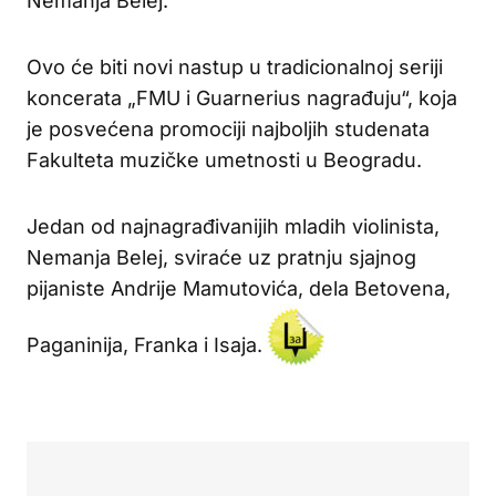
Nemanja Belej.
Ovo će biti novi nastup u tradicionalnoj seriji
koncerata „FMU i Guarnerius nagrađuju“, koja
je posvećena promociji najboljih studenata
Fakulteta muzičke umetnosti u Beogradu.
Jedan od najnagrađivanijih mladih violinista,
Nemanja Belej, sviraće uz pratnju sjajnog
pijaniste Andrije Mamutovića, dela Betovena,
Paganinija, Franka i Isaja.