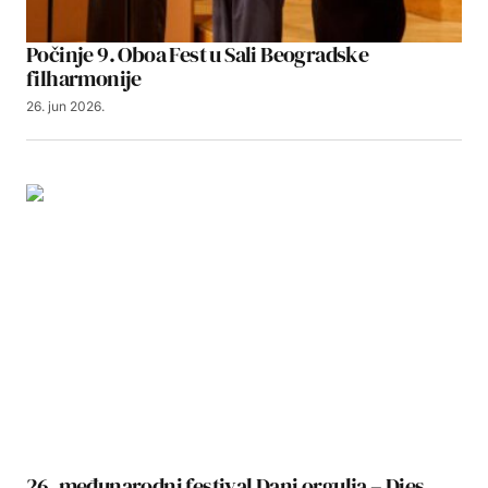
Počinje 9. Oboa Fest u Sali Beogradske
filharmonije
26. jun 2026.
26. međunarodni festival Dani orgulja – Dies