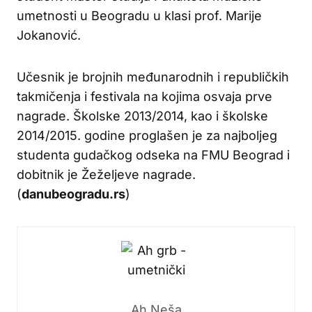
umetnosti u Beogradu u klasi prof. Marije
Jokanović.
Učesnik je brojnih međunarodnih i republičkih
takmičenja i festivala na kojima osvaja prve
nagrade. Školske 2013/2014, kao i školske
2014/2015. godine proglašen je za najboljeg
studenta gudačkog odseka na FMU Beograd i
dobitnik je Žeželjeve nagrade.
(
danubeogradu.rs
)
Ah Neša