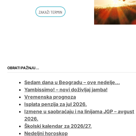
OBRATI PAŽNJU…
Sedam dana u Beogradu – ove nedelje…
Yambissimo! – novi doživljaj jamba!
Vremenska prognoza
Isplata penzija za jul 2026.
Izmene u saobraćaju i na linijama JGP – avgust
2026.
Školski kalendar za 2026/27.
Nedeljni horoskop