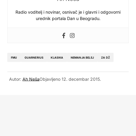
Radio voditelj i novinar, osnivač je i glavni i odgovorni
urednik portala Dan u Beogradu.
FMU
GUARNERIUS
KLASIKA
NEMANJA BELEJ
ZA DŽ
Autor:
Ah Neša
Objavljeno
12. decembar 2015.