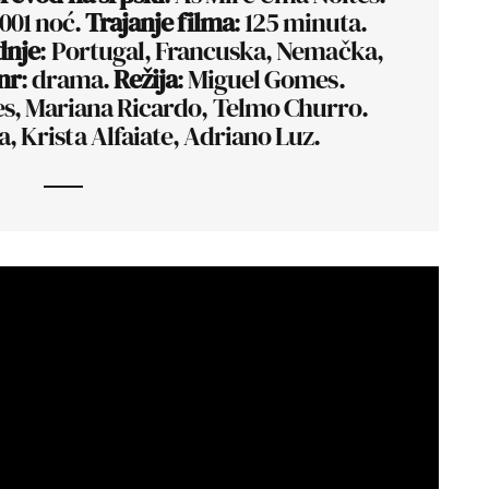
1001 noć.
Trajanje filma
: 125 minuta.
dnje
: Portugal, Francuska, Nemačka,
nr
: drama.
Režija
: Miguel Gomes.
s, Mariana Ricardo, Telmo Churro.
a, Krista Alfaiate, Adriano Luz.