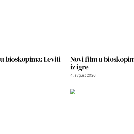
 u bioskopima: Leviti
Novi film u bioskopim
iz igre
4. avgust 2026.