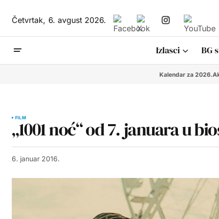
Četvrtak,
6. avgust 2026.
Izlasci
BG s
Kalendar za 2026.
Ak
FILM
„1001 noć“ od 7. januara u b
6. januar 2016.