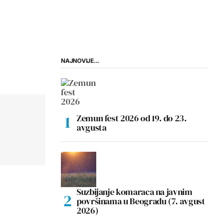
NAJNOVIJE...
Zemun fest 2026 od 19. do 23.
avgusta
Suzbijanje komaraca na javnim
površinama u Beogradu (7. avgust
2026)