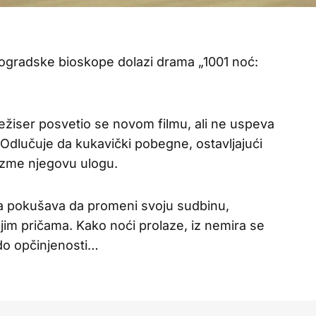
eogradske bioskope dolazi drama „1001 noć:
 režiser posvetio se novom filmu, ali ne uspeva
dlučuje da kukavički pobegne, ostavljajući
uzme njegovu ulogu.
a pokušava da promeni svoju sudbinu,
ojim pričama. Kako noći prolaze, iz nemira se
 do opčinjenosti…