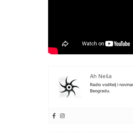
Ah Neša
Radio voditelj i novina
Beogradu.