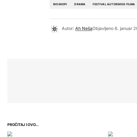
BIOSKOPI
DRAMA
FESTIVAL AUTORSKOG FILMA
Autor:
Ah Neša
Objavljeno
6. januar 2
PROČITAJ I OVO...