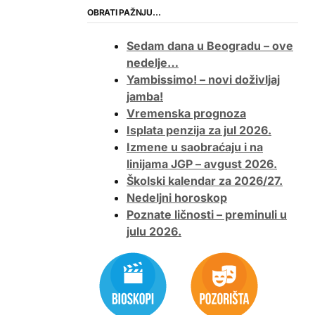
OBRATI PAŽNJU…
Sedam dana u Beogradu – ove
nedelje…
Yambissimo! – novi doživljaj
jamba!
Vremenska prognoza
Isplata penzija za jul 2026.
Izmene u saobraćaju i na
linijama JGP – avgust 2026.
Školski kalendar za 2026/27.
Nedeljni horoskop
Poznate ličnosti – preminuli u
julu 2026.