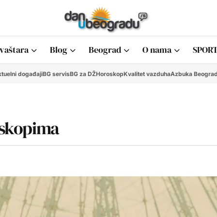
vaštara
Blog
Beograd
O nama
SPORT
tuelni događaji
BG servis
BG za DŽ
Horoskop
Kvalitet vazduha
Azbuka Beogra
ioskopima