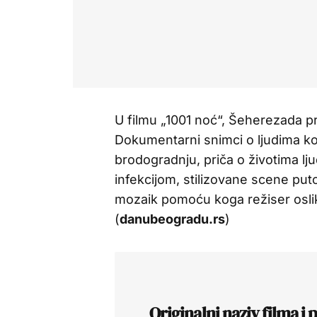
U filmu „1001 noć“, Šeherezada pr
Dokumentarni snimci o ljudima koj
brodogradnju, priča o životima lj
infekcijom, stilizovane scene puto
mozaik pomoću koga režiser oslik
(
danubeogradu.rs
)
Originalni naziv filma i 