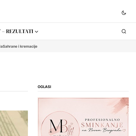
 – REZULTATI
da
Sahrane i kremacije
OGLASI