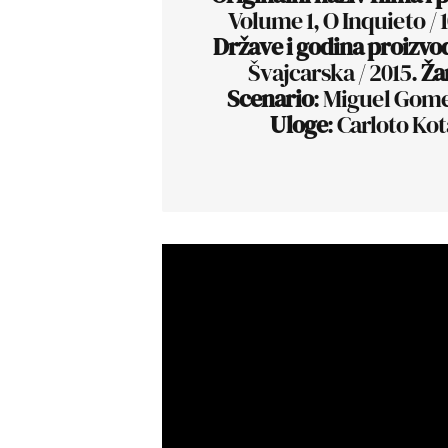
Volume 1, O Inquieto / 
Države i godina proizvo
Švajcarska / 2015.
Ža
Scenario
: Miguel Gome
Uloge
: Carloto Kot