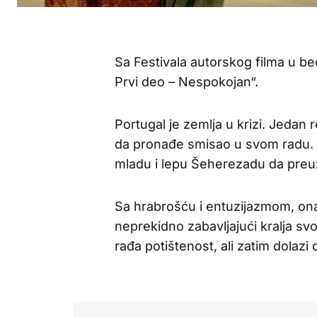
Sa Festivala autorskog filma u b
Prvi deo – Nespokojan“.
Portugal je zemlja u krizi. Jedan
da pronađe smisao u svom radu. O
mladu i lepu Šeherezadu da pre
Sa hrabrošću i entuzijazmom, on
neprekidno zabavljajući kralja sv
rađa potištenost, ali zatim dolazi