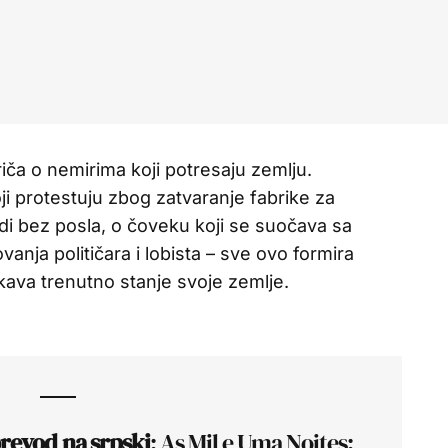
iča o nemirima koji potresaju zemlju.
i protestuju zbog zatvaranje fabrike za
udi bez posla, o čoveku koji se suočava sa
vanja političara i lobista – sve ovo formira
ava trenutno stanje svoje zemlje.
prevod na srpski
: As Mil e Uma Noites: