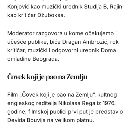
Konjović kao muzički urednik Studija B, Rajin
kao kritičar Džuboksa.
Moderator razgovora u kome očekujemo i
učešće publike, biće Dragan Ambrozić, rok
kritičar, muzički i odgovorni urednik Doma
omladine Beograda.
Čovek koji je pao na Zemlju
Film „Čovek koji je pao na Zemlju“, kultnog
engleskog reditelja Nikolasa Rega iz 1976.
godine, filmskoj publici prvi put je predstavio
Devida Bouvija na velikom platnu.