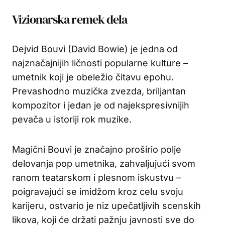
Vizionarska remek dela
Dejvid Bouvi (David Bowie) je jedna od
najznačajnijih ličnosti popularne kulture –
umetnik koji je obeležio čitavu epohu.
Prevashodno muzička zvezda, briljantan
kompozitor i jedan je od najekspresivnijih
pevača u istoriji rok muzike.
Magični Bouvi je značajno proširio polje
delovanja pop umetnika, zahvaljujući svom
ranom teatarskom i plesnom iskustvu –
poigravajući se imidžom kroz celu svoju
karijeru, ostvario je niz upečatljivih scenskih
likova, koji će držati pažnju javnosti sve do