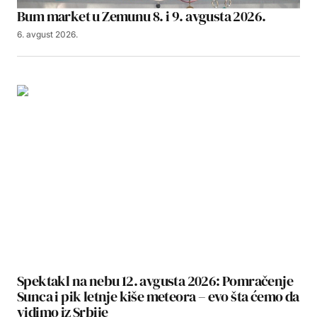
Bum market u Zemunu 8. i 9. avgusta 2026.
6. avgust 2026.
Spektakl na nebu 12. avgusta 2026: Pomračenje
Sunca i pik letnje kiše meteora – evo šta ćemo da
vidimo iz Srbije