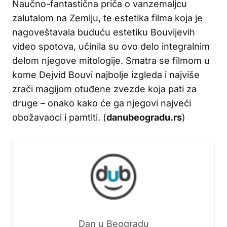
Naučno-fantastična priča o vanzemaljcu
zalutalom na Zemlju, te estetika filma koja je
nagoveštavala buduću estetiku Bouvijevih
video spotova, učinila su ovo delo integralnim
delom njegove mitologije. Smatra se filmom u
kome Dejvid Bouvi najbolje izgleda i najviše
zrači magijom otuđene zvezde koja pati za
druge – onako kako će ga njegovi najveći
obožavaoci i pamtiti. (
danubeogradu.rs
)
Dan u Beogradu