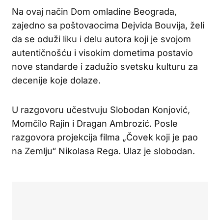
Na ovaj način Dom omladine Beograda,
zajedno sa poštovaocima Dejvida Bouvija, želi
da se oduži liku i delu autora koji je svojom
autentičnošću i visokim dometima postavio
nove standarde i zadužio svetsku kulturu za
decenije koje dolaze.
U razgovoru učestvuju Slobodan Konjović,
Momčilo Rajin i Dragan Ambrozić. Posle
razgovora projekcija filma „Čovek koji je pao
na Zemlju“ Nikolasa Rega. Ulaz je slobodan.