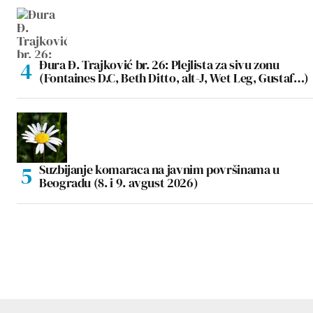
Đura Đ. Trajković br. 26: Plejlista za sivu zonu
(Fontaines D.C, Beth Ditto, alt-J, Wet Leg, Gustaf…)
Suzbijanje komaraca na javnim površinama u
Beogradu (8. i 9. avgust 2026)