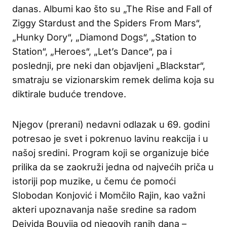
danas. Albumi kao što su „The Rise and Fall of
Ziggy Stardust and the Spiders From Mars“,
„Hunky Dory“, „Diamond Dogs“, „Station to
Station“, „Heroes“, „Let’s Dance“, pa i
poslednji, pre neki dan objavljeni „Blackstar“,
smatraju se vizionarskim remek delima koja su
diktirale buduće trendove.
Njegov (prerani) nedavni odlazak u 69. godini
potresao je svet i pokrenuo lavinu reakcija i u
našoj sredini. Program koji se organizuje biće
prilika da se zaokruži jedna od najvećih priča u
istoriji pop muzike, u čemu će pomoći
Slobodan Konjović i Momčilo Rajin, kao važni
akteri upoznavanja naše sredine sa radom
Dejvida Bouvija od njegovih ranih dana –