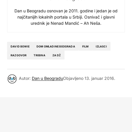
Dan u Beogradu osnovan je 2011. godine i jedan je od
najčitanijih lokalnih portala u Srbiji. Osnivač i glavni
urednik je Nenad Mandić – Ah Neša.
DAVID BOWIE
DOM OMLADINE BEOGRADA
FILM
IZLASCI
RAZGOVOR
TRIBINA
ZA DŽ
Autor:
Dan u Beogradu
Objavljeno
13. januar 2016.