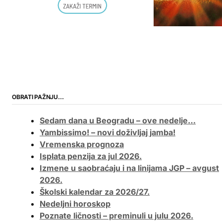
OBRATI PAŽNJU…
Sedam dana u Beogradu – ove nedelje…
Yambissimo! – novi doživljaj jamba!
Vremenska prognoza
Isplata penzija za jul 2026.
Izmene u saobraćaju i na linijama JGP – avgust
2026.
Školski kalendar za 2026/27.
Nedeljni horoskop
Poznate ličnosti – preminuli u julu 2026.