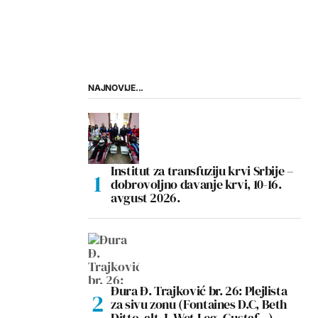
NAJNOVIJE...
Institut za transfuziju krvi Srbije –
dobrovoljno davanje krvi, 10-16.
avgust 2026.
Đura Đ. Trajković br. 26: Plejlista
za sivu zonu (Fontaines D.C, Beth
Ditto, alt-J, Wet Leg, Gustaf…)