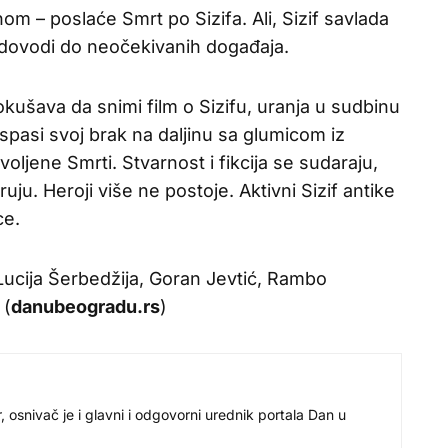
m – poslaće Smrt po Sizifa. Ali, Sizif savlada
to dovodi do neočekivanih događaja.
kušava da snimi film o Sizifu, uranja u sudbinu
 spasi svoj brak na daljinu sa glumicom iz
voljene Smrti. Stvarnost i fikcija se sudaraju,
ruju. Heroji više ne postoje. Aktivni Sizif antike
ce.
Lucija Šerbedžija, Goran Jevtić, Rambo
 (
danubeogradu.rs
)
r, osnivač je i glavni i odgovorni urednik portala Dan u