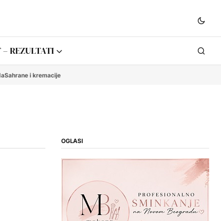
 – REZULTATI
da
Sahrane i kremacije
OGLASI