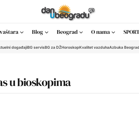
vaštara
Blog
Beograd
O nama
SPORT
tuelni događaji
BG servis
BG za DŽ
Horoskop
Kvalitet vazduha
Azbuka Beogra
nas u bioskopima