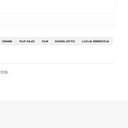
DRAMA
FILIP GAJIĆ
FILM
GORAN JEVTIĆ
LUCIJA ŠERBEDŽIJA
2016.