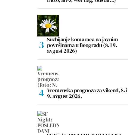
Suzbijanje komaraca na javnim
površinama u Beogradu (8. i 9.
avgust 2026)
Vremenska prognoza za vikend, 8. i
9. avgust 2026.