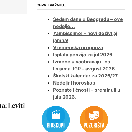
OBRATI PAŽNJU…
Sedam dana u Beogradu – ove
nedelje…
Yambissimo! – novi doživljaj
jamba!
Vremenska prognoza
Isplata penzija za jul 2026.
Izmene u saobraćaju i na
linijama JGP – avgust 2026.
Školski kalendar za 2026/27.
Nedeljni horoskop
Poznate ličnosti – preminuli u
julu 2026.
a: Leviti