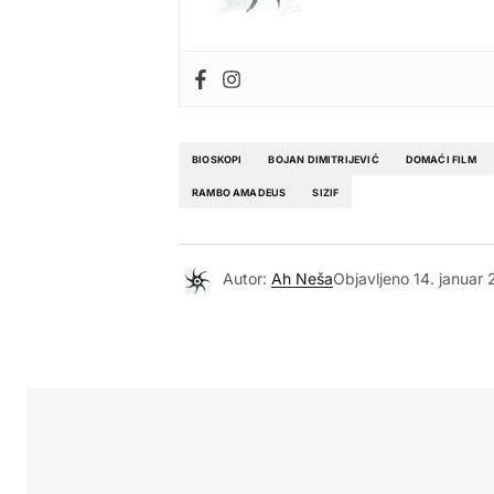
BIOSKOPI
BOJAN DIMITRIJEVIĆ
DOMAĆI FILM
RAMBO AMADEUS
SIZIF
Autor:
Ah Neša
Objavljeno
14. januar 