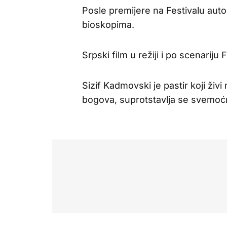
Posle premijere na Festivalu auto
bioskopima.
Srpski film u režiji i po scenariju Fi
Sizif Kadmovski je pastir koji živ
bogova, suprotstavlja se svemoć