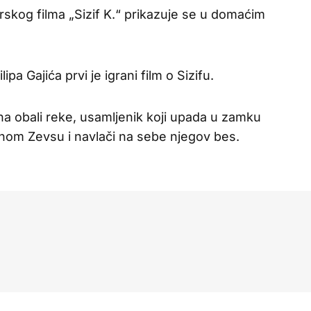
rskog filma „Sizif K.“ prikazuje se u domaćim
lipa Gajića prvi je igrani film o Sizifu.
i na obali reke, usamljenik koji upada u zamku
nom Zevsu i navlači na sebe njegov bes.