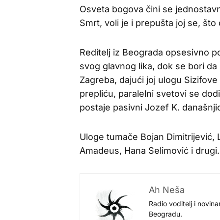
Osveta bogova čini se jednostavno
Smrt, voli je i prepušta joj se, š
Reditelj iz Beograda opsesivno po
svog glavnog lika, dok se bori da
Zagreba, dajući joj ulogu Sizifove 
prepliću, paralelni svetovi se dodi
postaje pasivni Jozef K. današnji
Uloge tumače Bojan Dimitrijević, 
Amadeus, Hana Selimović i drugi.
Ah Neša
Radio voditelj i novina
Beogradu.