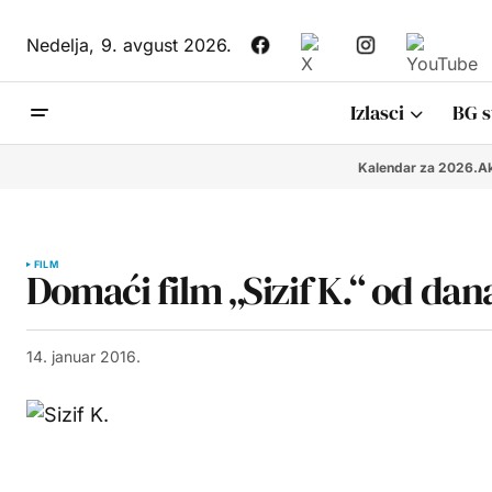
Nedelja,
9. avgust 2026.
Izlasci
BG s
Kalendar za 2026.
Ak
FILM
Domaći film „Sizif K.“ od da
14. januar 2016.