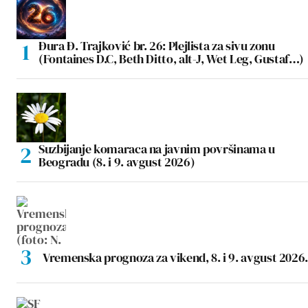
Đura Đ. Trajković br. 26: Plejlista za sivu zonu
(Fontaines D.C, Beth Ditto, alt-J, Wet Leg, Gustaf…)
Suzbijanje komaraca na javnim površinama u
Beogradu (8. i 9. avgust 2026)
Vremenska prognoza za vikend, 8. i 9. avgust 2026.