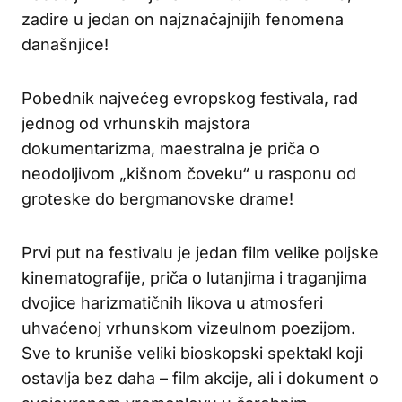
zadire u jedan on najznačajnijih fenomena
današnjice!
Pobednik najvećeg evropskog festivala, rad
jednog od vrhunskih majstora
dokumentarizma, maestralna je priča o
neodoljivom „kišnom čoveku“ u rasponu od
groteske do bergmanovske drame!
Prvi put na festivalu je jedan film velike poljske
kinematografije, priča o lutanjima i traganjima
dvojice harizmatičnih likova u atmosferi
uhvaćenoj vrhunskom vizeulnom poezijom.
Sve to kruniše veliki bioskopski spektakl koji
ostavlja bez daha – film akcije, ali i dokument o