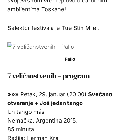
svojevrsnom vremeplovu u čarobnim
ambijentima Toskane!
Selektor festivala je Tue Stin Miler.
Palio
7 veličanstvenih – program
»»»
Petak, 29. januar (20.00)
Svečano
otvaranje + Još jedan tango
Un tango más
Nemačka, Argentina 2015.
85 minuta
Režija: Herman Kral