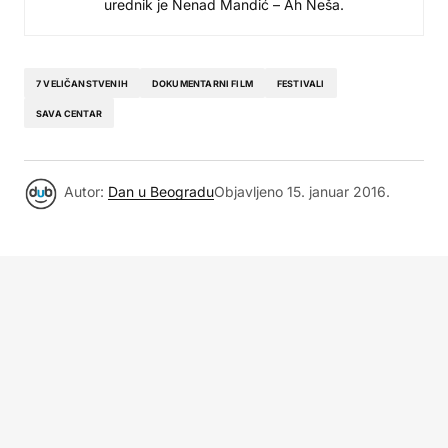
urednik je Nenad Mandić – Ah Neša.
7 VELIČANSTVENIH
DOKUMENTARNI FILM
FESTIVALI
SAVA CENTAR
Autor:
Dan u Beogradu
Objavljeno
15. januar 2016.