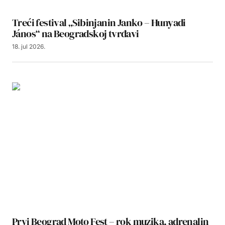
Treći festival „Sibinjanin Janko – Hunyadi
János“ na Beogradskoj tvrđavi
18. jul 2026.
Prvi Beograd Moto Fest – rok muzika, adrenalin