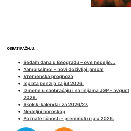
OBRATI PAŽNJU…
Sedam dana u Beogradu – ove nedelje…
Yambissimo! – novi doživljaj jamba!
Vremenska prognoza
Isplata penzija za jul 2026.
Izmene u saobraćaju i na linijama JGP – avgust
2026.
Školski kalendar za 2026/27.
Nedeljni horoskop
Poznate ličnosti – preminuli u julu 2026.