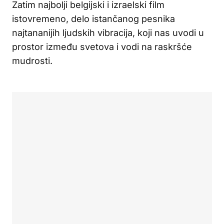
Zatim najbolji belgijski i izraelski film
istovremeno, delo istančanog pesnika
najtananijih ljudskih vibracija, koji nas uvodi u
prostor između svetova i vodi na raskršće
mudrosti.