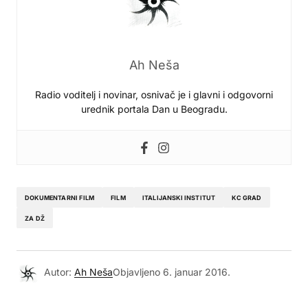
Ah Neša
Radio voditelj i novinar, osnivač je i glavni i odgovorni
urednik portala Dan u Beogradu.
DOKUMENTARNI FILM
FILM
ITALIJANSKI INSTITUT
KC GRAD
ZA DŽ
Autor:
Ah Neša
Objavljeno
6. januar 2016.