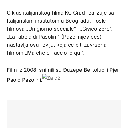
Ciklus italijanskog filma KC Grad realizuje sa
Italijanskim institutom u Beogradu. Posle
filmova „Un giorno speciale“ i „Civico zero“,
„La rabbia di Pasolini“ (Pazolinijev bes)
nastavlja ovu reviju, koja će biti završena
filmom „Ma che ci faccio io qui“.
Film iz 2008. snimili su Đuzepe Bertoluči i Pjer
Paolo Pazolini.