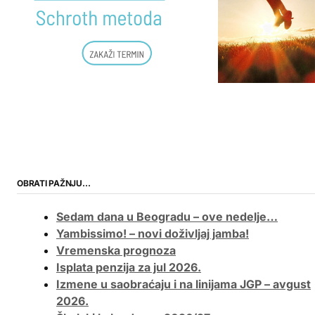
OBRATI PAŽNJU…
Sedam dana u Beogradu – ove nedelje…
Yambissimo! – novi doživljaj jamba!
Vremenska prognoza
Isplata penzija za jul 2026.
Izmene u saobraćaju i na linijama JGP – avgust
2026.