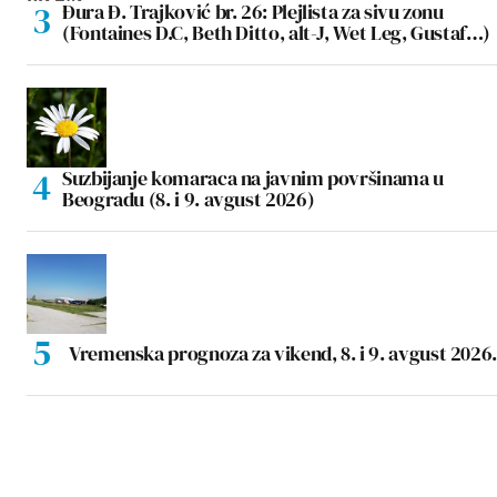
Đura Đ. Trajković br. 26: Plejlista za sivu zonu
(Fontaines D.C, Beth Ditto, alt-J, Wet Leg, Gustaf…)
Suzbijanje komaraca na javnim površinama u
Beogradu (8. i 9. avgust 2026)
Vremenska prognoza za vikend, 8. i 9. avgust 2026.