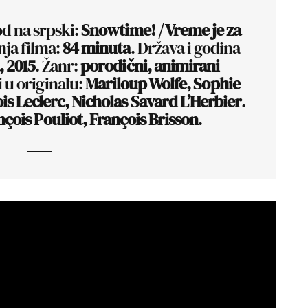
od na srpski:
Snowtime! / Vreme je za
nja filma:
84 minuta
. Država i godina
 2015
. Žanr:
porodični, animirani
i u originalu:
Mariloup Wolfe, Sophie
s Leclerc, Nicholas Savard L’Herbier
.
çois Pouliot, François Brisson
.