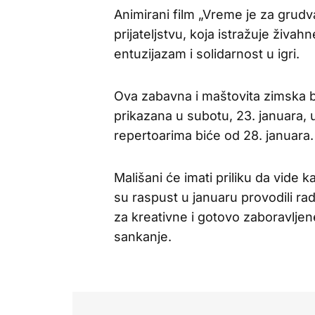
Animirani film „Vreme je za grudva
prijateljstvu, koja istražuje živ
entuzijazam i solidarnost u igri.
Ova zabavna i maštovita zimska b
prikazana u subotu, 23. januara
repertoarima biće od 28. januara.
Mališani će imati priliku da vide ka
su raspust u januaru provodili rad
za kreativne i gotovo zaboravljen
sankanje.