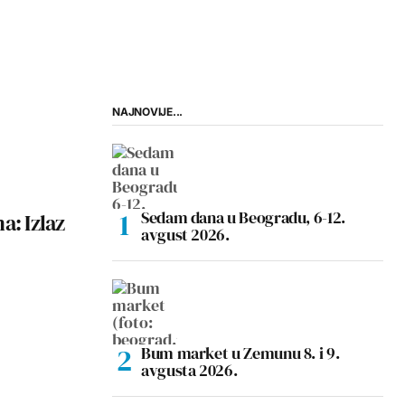
NAJNOVIJE...
Sedam dana u Beogradu, 6-12.
a: Izlaz
avgust 2026.
Bum market u Zemunu 8. i 9.
avgusta 2026.