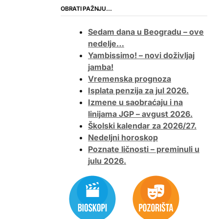
OBRATI PAŽNJU…
Sedam dana u Beogradu – ove
nedelje…
Yambissimo! – novi doživljaj
jamba!
Vremenska prognoza
Isplata penzija za jul 2026.
Izmene u saobraćaju i na
linijama JGP – avgust 2026.
Školski kalendar za 2026/27.
Nedeljni horoskop
Poznate ličnosti – preminuli u
julu 2026.