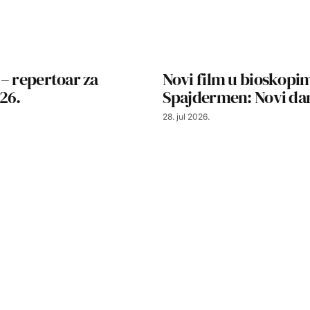
– repertoar za
Novi film u bioskopi
26.
Spajdermen: Novi da
28. jul 2026.