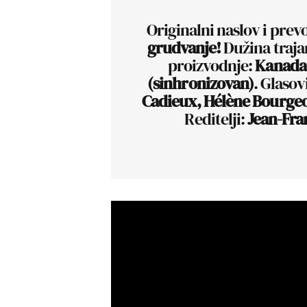
Originalni naslov i prev
grudvanje!
Dužina traja
proizvodnje:
Kanada,
(sinhronizovan)
. Glasov
Cadieux, Hélène Bourgeoi
Reditelji:
Jean-Fran