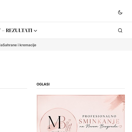
 – REZULTATI
da
Sahrane i kremacije
OGLASI