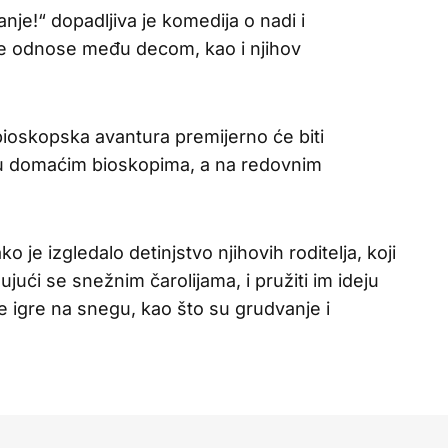
nje!“ dopadljiva je komedija o nadi i
ahne odnose među decom, kao i njihov
ioskopska avantura premijerno će biti
, u domaćim bioskopima, a na redovnim
ko je izgledalo detinjstvo njihovih roditelja, koji
ujući se snežnim čarolijama, i pružiti im ideju
e igre na snegu, kao što su grudvanje i