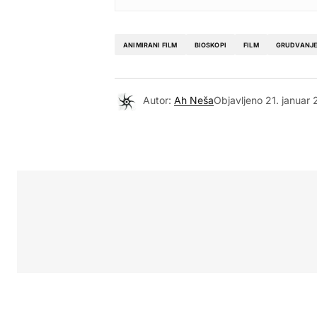
ANIMIRANI FILM
BIOSKOPI
FILM
GRUDVANJ
Autor:
Ah Neša
Objavljeno
21. januar 