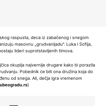
mskog raspusta, deca iz zabačenog i snegom
nizuju masovnu „grudvanijadu“. Luka i Sofija,
 postaju lideri suprotstavljenih timova.
ca okuplja najvernije drugare kako bi porazila
rudvanju. Pobednik će biti ona družina koja do
đenu od snega. Ali, dečja igra vremenom
ubeogradu.rs
)