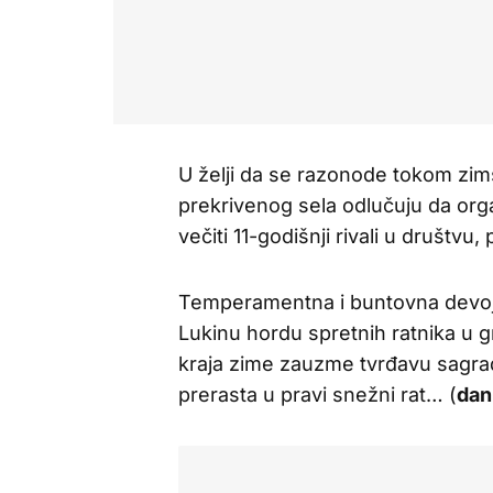
U želji da se razonode tokom zi
prekrivenog sela odlučuju da orga
večiti 11-godišnji rivali u društvu,
Temperamentna i buntovna devojči
Lukinu hordu spretnih ratnika u g
kraja zime zauzme tvrđavu sagra
prerasta u pravi snežni rat… (
dan