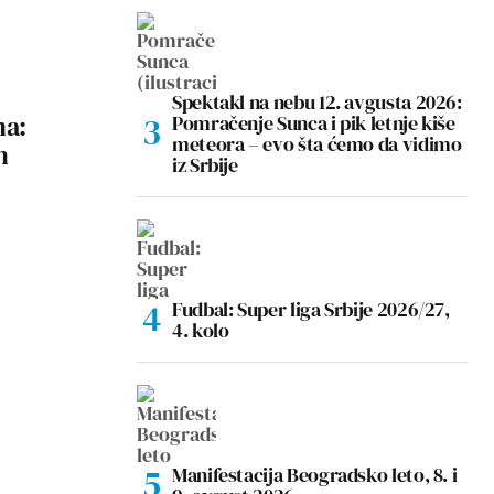
Spektakl na nebu 12. avgusta 2026:
ma:
Pomračenje Sunca i pik letnje kiše
meteora – evo šta ćemo da vidimo
n
iz Srbije
Fudbal: Super liga Srbije 2026/27,
4. kolo
Manifestacija Beogradsko leto, 8. i