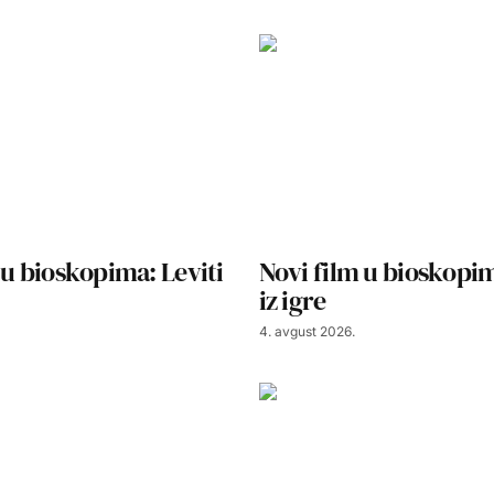
 u bioskopima: Leviti
Novi film u bioskopim
iz igre
4. avgust 2026.