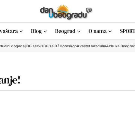
vaštara
Blog
Beograd
O nama
SPORT
tuelni događaji
BG servis
BG za DŽ
Horoskop
Kvalitet vazduha
Azbuka Beogra
anje!