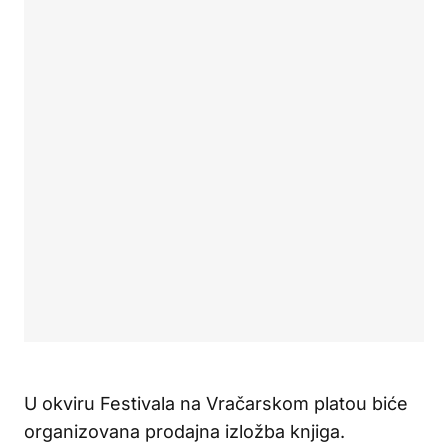
U okviru Festivala na Vračarskom platou biće
organizovana prodajna izložba knjiga.