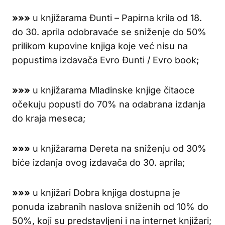
»»»
u knjižarama Đunti – Papirna krila od 18.
do 30. aprila odobravaće se sniženje do 50%
prilikom kupovine knjiga koje već nisu na
popustima izdavača Evro Đunti / Evro book;
»»»
u knjižarama Mladinske knjige čitaoce
očekuju popusti do 70% na odabrana izdanja
do kraja meseca;
»»»
u knjižarama Dereta na sniženju od 30%
biće izdanja ovog izdavača do 30. aprila;
»»»
u knjižari Dobra knjiga dostupna je
ponuda izabranih naslova sniženih od 10% do
50%, koji su predstavljeni i na internet knjižari;