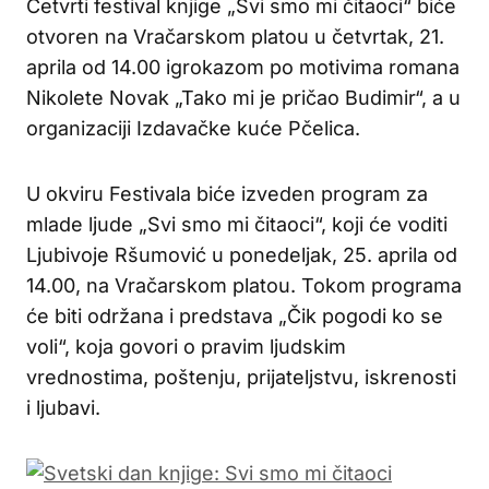
Četvrti festival knjige „Svi smo mi čitaoci“ biće
otvoren na Vračarskom platou u četvrtak, 21.
aprila od 14.00 igrokazom po motivima romana
Nikolete Novak „Tako mi je pričao Budimir“, a u
organizaciji Izdavačke kuće Pčelica.
U okviru Festivala biće izveden program za
mlade ljude „Svi smo mi čitaoci“, koji će voditi
Ljubivoje Ršumović u ponedeljak, 25. aprila od
14.00, na Vračarskom platou. Tokom programa
će biti održana i predstava „Čik pogodi ko se
voli“, koja govori o pravim ljudskim
vrednostima, poštenju, prijateljstvu, iskrenosti
i ljubavi.