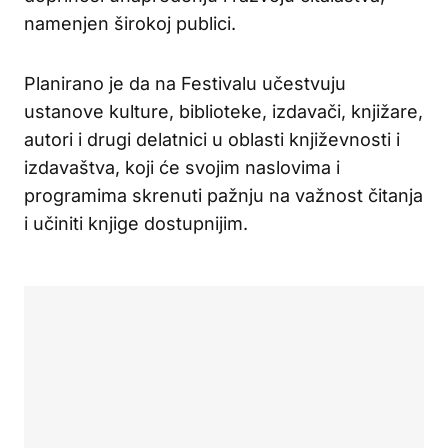
namenjen širokoj publici.
Planirano je da na Festivalu učestvuju
ustanove kulture, biblioteke, izdavači, knjižare,
autori i drugi delatnici u oblasti književnosti i
izdavaštva, koji će svojim naslovima i
programima skrenuti pažnju na važnost čitanja
i učiniti knjige dostupnijim.