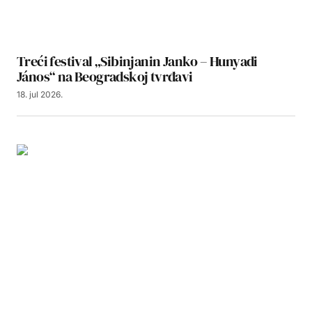
Treći festival „Sibinjanin Janko – Hunyadi
János“ na Beogradskoj tvrđavi
18. jul 2026.