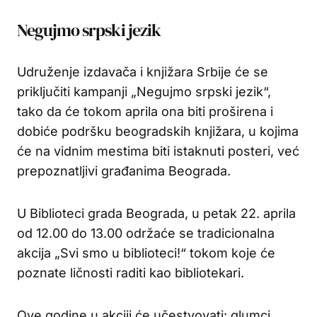
Negujmo srpski jezik
Udruženje izdavača i knjižara Srbije će se
priključiti kampanji „Negujmo srpski jezik“,
tako da će tokom aprila ona biti proširena i
dobiće podršku beogradskih knjižara, u kojima
će na vidnim mestima biti istaknuti posteri, već
prepoznatljivi građanima Beograda.
U Biblioteci grada Beograda, u petak 22. aprila
od 12.00 do 13.00 održaće se tradicionalna
akcija „Svi smo u biblioteci!“ tokom koje će
poznate ličnosti raditi kao bibliotekari.
Ove godine u akciji će učestvovati: glumci