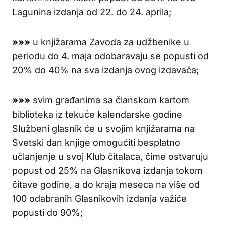
Lagunina izdanja od 22. do 24. aprila;
»»»
u knjižarama Zavoda za udžbenike u
periodu do 4. maja odobaravaju se popusti od
20% do 40% na sva izdanja ovog izdavača;
»»»
svim građanima sa članskom kartom
biblioteka iz tekuće kalendarske godine
Službeni glasnik će u svojim knjižarama na
Svetski dan knjige omogućiti besplatno
učlanjenje u svoj Klub čitalaca, čime ostvaruju
popust od 25% na Glasnikova izdanja tokom
čitave godine, a do kraja meseca na više od
100 odabranih Glasnikovih izdanja važiće
popusti do 90%;