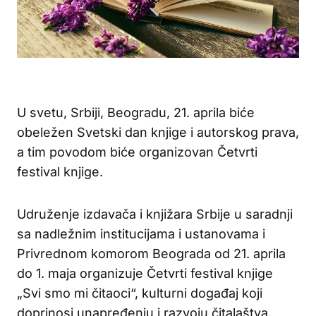
U svetu, Srbiji, Beogradu, 21. aprila biće
obeležen Svetski dan knjige i autorskog prava,
a tim povodom biće organizovan Četvrti
festival knjige.
Udruženje izdavača i knjižara Srbije u saradnji
sa nadležnim institucijama i ustanovama i
Privrednom komorom Beograda od 21. aprila
do 1. maja organizuje Četvrti festival knjige
„Svi smo mi čitaoci“, kulturni događaj koji
doprinosi unapređenju i razvoju čitalaštva,