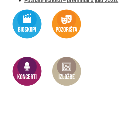
Poznate ličnosti – preminuli u julu 2026.