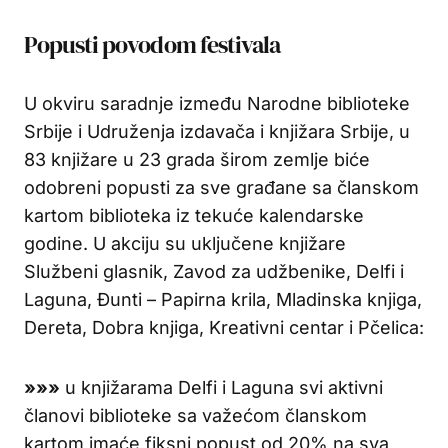
Popusti povodom festivala
U okviru saradnje između Narodne biblioteke
Srbije i Udruženja izdavača i knjižara Srbije, u
83 knjižare u 23 grada širom zemlje biće
odobreni popusti za sve građane sa članskom
kartom biblioteka iz tekuće kalendarske
godine. U akciju su uključene knjižare
Službeni glasnik, Zavod za udžbenike, Delfi i
Laguna, Đunti – Papirna krila, Mladinska knjiga,
Dereta, Dobra knjiga, Kreativni centar i Pčelica:
»»»
u knjižarama Delfi i Laguna svi aktivni
članovi biblioteke sa važećom članskom
kartom imaće fiksni popust od 20% na sva