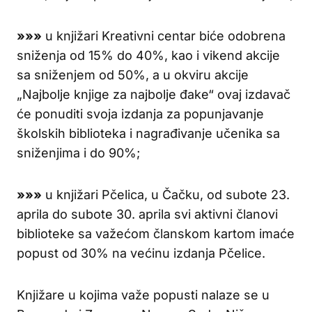
»»»
u knjižari Kreativni centar biće odobrena
sniženja od 15% do 40%, kao i vikend akcije
sa sniženjem od 50%, a u okviru akcije
„Najbolje knjige za najbolje đake“ ovaj izdavač
će ponuditi svoja izdanja za popunjavanje
školskih biblioteka i nagrađivanje učenika sa
sniženjima i do 90%;
»»»
u knjižari Pčelica, u Čačku, od subote 23.
aprila do subote 30. aprila svi aktivni članovi
biblioteke sa važećom članskom kartom imaće
popust od 30% na većinu izdanja Pčelice.
Knjižare u kojima važe popusti nalaze se u