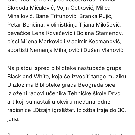
Sloboda Mićalović, Vojin Ćetković, Milica
Mihajlović, Bane Trifunović, Branka Pujić,
Petar Benčina, violinistkinja Tijana Milošević,
pevačice Lena Kovačević i Bojana Stamenov,
pisci Milena Marković i Vladimir Kecmanović,
sportisti Nemanja Mihajlović i Dušan Vlahović.
Na platou ispred biblioteke nastupaće grupa
Black and White, koja će izvoditi tango muziku.
U izlozima Biblioteke grada Beograda biće
izloženi radovi učenika Tehničke škole Drvo
art koji su nastali u okviru međunarodne
radionice „Dizajn igralište“. Izložba traje do 30.
juna.