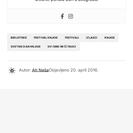
BIBLIOTEKE
FESTIVAL KNJIGE
FESTIVALI
IZLASCI
KNJIGE
SVETSKI DAN KNJIGE
SVI SMO MI ČITAOCI
Autor:
Ah Neša
Objavljeno
20. april 2016.