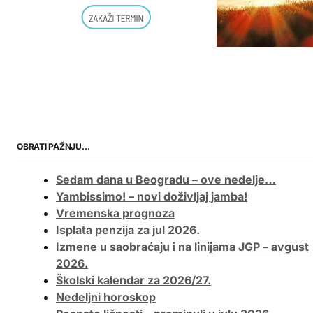
OBRATI PAŽNJU…
Sedam dana u Beogradu – ove nedelje…
Yambissimo! – novi doživljaj jamba!
Vremenska prognoza
Isplata penzija za jul 2026.
Izmene u saobraćaju i na linijama JGP – avgust
2026.
Školski kalendar za 2026/27.
Nedeljni horoskop