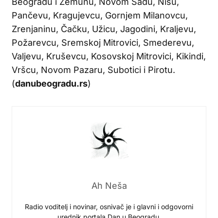
Beogradu i Zemunu, Novom Sadu, Nišu,
Pančevu, Kragujevcu, Gornjem Milanovcu,
Zrenjaninu, Čačku, Užicu, Jagodini, Kraljevu,
Požarevcu, Sremskoj Mitrovici, Smederevu,
Valjevu, Kruševcu, Kosovskoj Mitrovici, Kikindi,
Vršcu, Novom Pazaru, Subotici i Pirotu.
(
danubeogradu.rs
)
Ah Neša
Radio voditelj i novinar, osnivač je i glavni i odgovorni
urednik portala Dan u Beogradu.