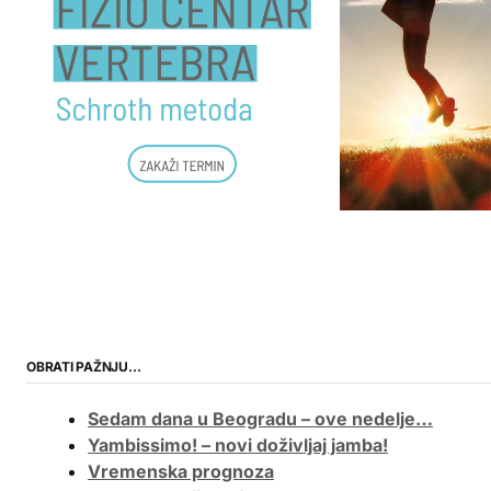
OBRATI PAŽNJU…
Sedam dana u Beogradu – ove nedelje…
Yambissimo! – novi doživljaj jamba!
Vremenska prognoza