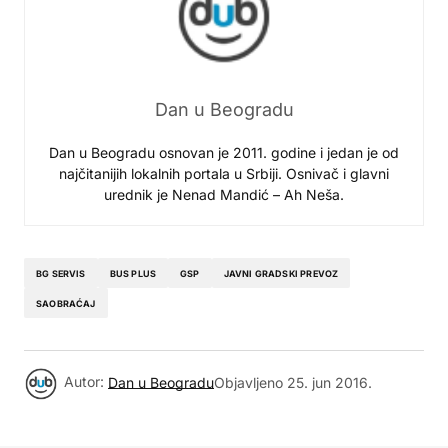
Dan u Beogradu
Dan u Beogradu osnovan je 2011. godine i jedan je od
najčitanijih lokalnih portala u Srbiji. Osnivač i glavni
urednik je Nenad Mandić – Ah Neša.
BG SERVIS
BUS PLUS
GSP
JAVNI GRADSKI PREVOZ
SAOBRAĆAJ
Autor:
Dan u Beogradu
Objavljeno
25. jun 2016.