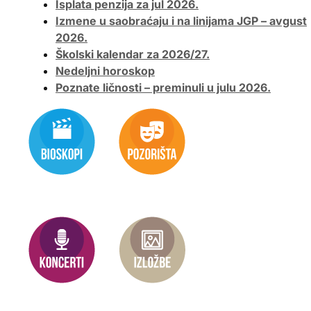
Isplata penzija za jul 2026.
Izmene u saobraćaju i na linijama JGP – avgust
2026.
Školski kalendar za 2026/27.
Nedeljni horoskop
Poznate ličnosti – preminuli u julu 2026.