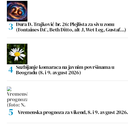
Đura Đ. Trajković br. 26: Plejlista za sivu zonu
(Fontaines D.C, Beth Ditto, alt-J, Wet Leg, Gustaf…)
Suzbijanje komaraca na javnim površinama u
Beogradu (8. i 9. avgust 2026)
Vremenska prognoza za vikend, 8. i 9. avgust 2026.