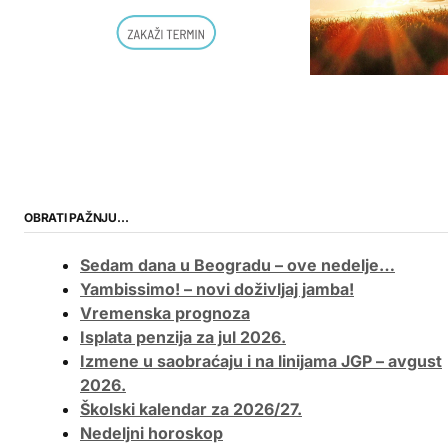
OBRATI PAŽNJU…
Sedam dana u Beogradu – ove nedelje…
Yambissimo! – novi doživljaj jamba!
Vremenska prognoza
Isplata penzija za jul 2026.
Izmene u saobraćaju i na linijama JGP – avgust
2026.
Školski kalendar za 2026/27.
Nedeljni horoskop