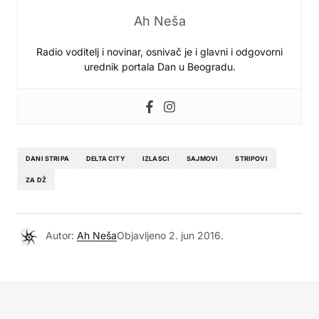
Ah Neša
Radio voditelj i novinar, osnivač je i glavni i odgovorni
urednik portala Dan u Beogradu.
DANI STRIPA
DELTA CITY
IZLASCI
SAJMOVI
STRIPOVI
ZA DŽ
Autor:
Ah Neša
Objavljeno
2. jun 2016.