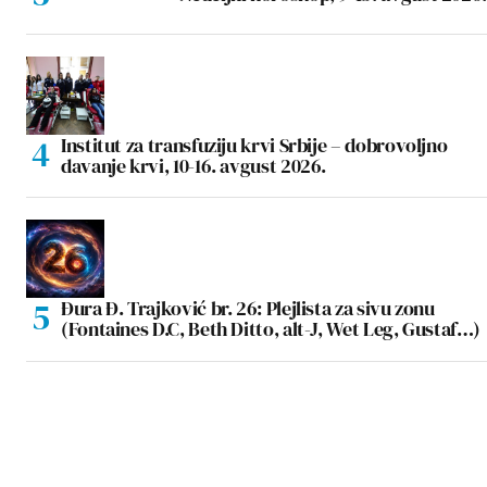
Institut za transfuziju krvi Srbije – dobrovoljno
davanje krvi, 10-16. avgust 2026.
Đura Đ. Trajković br. 26: Plejlista za sivu zonu
(Fontaines D.C, Beth Ditto, alt-J, Wet Leg, Gustaf…)