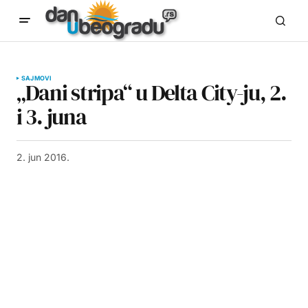
SAJMOVI
„Dani stripa“ u Delta City-ju, 2.
i 3. juna
2. jun 2016.