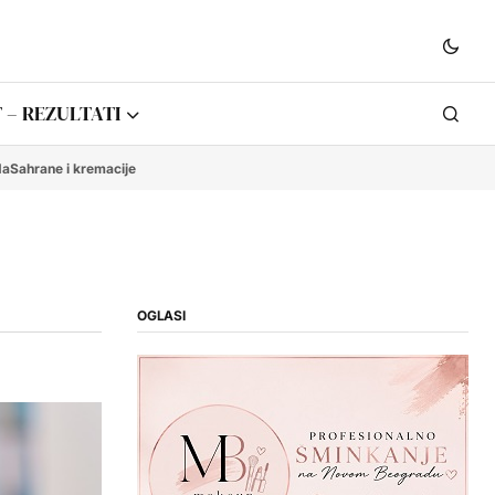
 – REZULTATI
da
Sahrane i kremacije
OGLASI