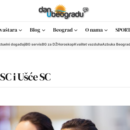
vaštara
Blog
Beograd
O nama
SPORT
tuelni događaji
BG servis
BG za DŽ
Horoskop
Kvalitet vazduha
Azbuka Beogra
SC i Ušće SC