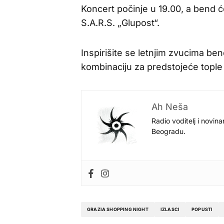
Koncert počinje u 19.00, a bend ć
S.A.R.S. „Glupost“.
Inspirišite se letnjim zvucima be
kombinaciju za predstojeće tople
Ah Neša
Radio voditelj i novina
Beogradu.
GRAZIA SHOPPING NIGHT
IZLASCI
POPUSTI