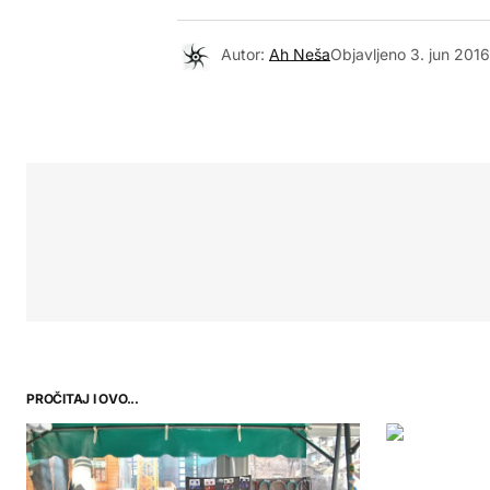
Autor:
Ah Neša
Objavljeno
3. jun 2016
PROČITAJ I OVO...