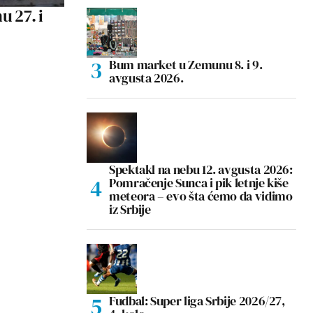
 27. i
Bum market u Zemunu 8. i 9.
avgusta 2026.
Spektakl na nebu 12. avgusta 2026:
Pomračenje Sunca i pik letnje kiše
meteora – evo šta ćemo da vidimo
iz Srbije
Fudbal: Super liga Srbije 2026/27,