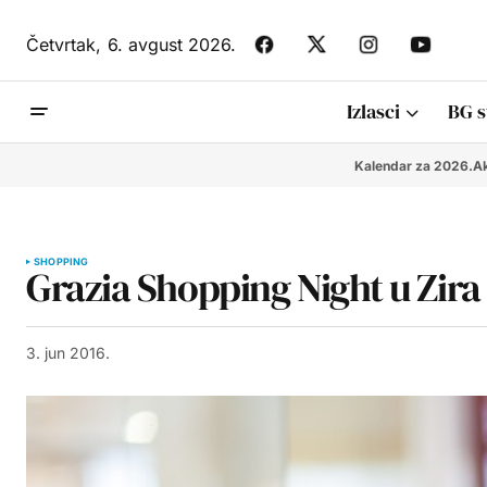
Četvrtak,
6. avgust 2026.
Izlasci
BG s
Kalendar za 2026.
Ak
SHOPPING
Grazia Shopping Night u Zira 
3. jun 2016.