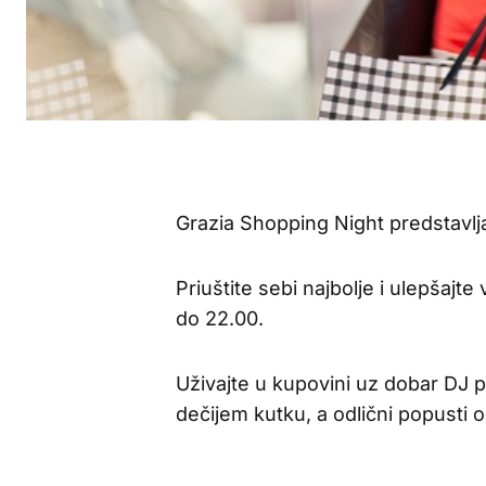
Grazia Shopping Night predstavl
Priuštite sebi najbolje i ulepšajt
do 22.00.
Uživajte u kupovini uz dobar DJ
dečijem kutku, a odlični popusti