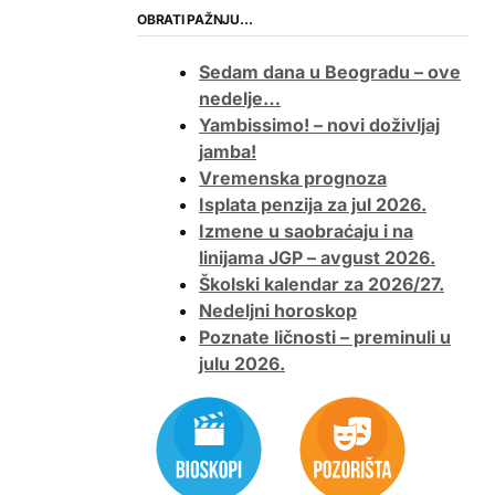
OBRATI PAŽNJU…
Sedam dana u Beogradu – ove
nedelje…
Yambissimo! – novi doživljaj
jamba!
Vremenska prognoza
Isplata penzija za jul 2026.
Izmene u saobraćaju i na
linijama JGP – avgust 2026.
Školski kalendar za 2026/27.
Nedeljni horoskop
Poznate ličnosti – preminuli u
julu 2026.