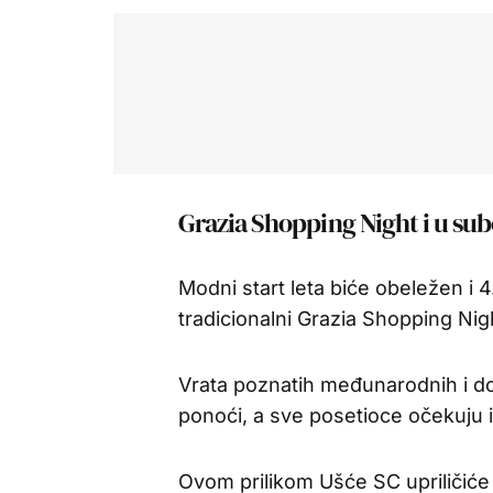
Grazia Shopping Night i u su
Modni start leta biće obeležen i 4
tradicionalni Grazia Shopping Nig
Vrata poznatih međunarodnih i d
ponoći, a sve posetioce očekuju i
Ovom prilikom Ušće SC upriličiće