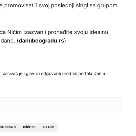
e promovisati i svoj poslednji singl sa grupom
nda Ničim Izazvan i pronađite svoju idealnu
 dane. (
danubeogradu.rs
)
r, osnivač je i glavni i odgovorni urednik portala Dan u
SHOPPING
UŠĆE SC
ZIRA SC