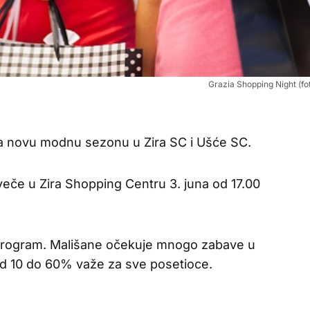
Grazia Shopping Night (fo
ja novu modnu sezonu u Zira SC i Ušće SC.
e veče u Zira Shopping Centru 3. juna od 17.00
 program. Mališane očekuje mnogo zabave u
 od 10 do 60% važe za sve posetioce.