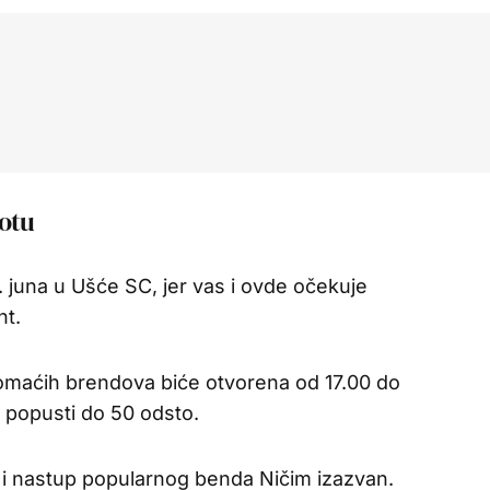
botu
. juna u Ušće SC, jer vas i ovde očekuje
ht.
omaćih brendova biće otvorena od 17.00 do
 popusti do 50 odsto.
 i nastup popularnog benda Ničim izazvan.