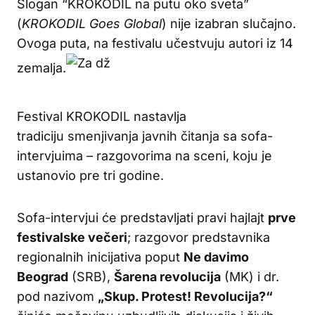
Slogan “KROKODIL na putu oko sveta”
(
KROKODIL Goes Global
) nije izabran slučajno.
Ovoga puta, na festivalu učestvuju autori iz 14
zemalja.
Festival KROKODIL nastavlja
tradiciju smenjivanja javnih čitanja sa sofa-
intervjuima – razgovorima na sceni, koju je
ustanovio pre tri godine.
Sofa-intervjui će predstavljati pravi hajlajt
prve
festivalske večeri
; razgovor predstavnika
regionalnih inicijativa poput
Ne davimo
Beograd
(SRB),
Šarena revolucija
(MK) i dr.
pod nazivom
„Skup. Protest! Revolucija?“