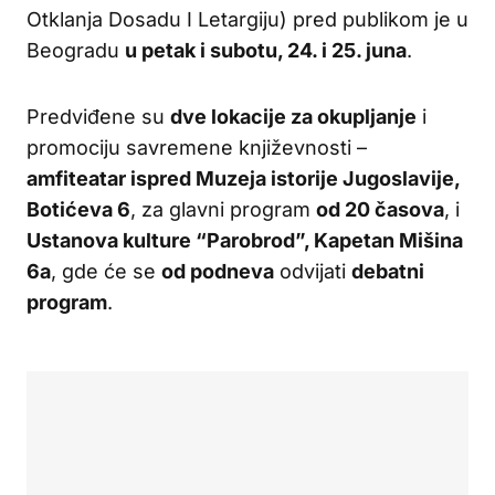
Otklanja Dosadu I Letargiju) pred publikom je u
Beogradu
u petak i subotu, 24. i 25. juna
.
Predviđene su
dve lokacije za okupljanje
i
promociju savremene književnosti –
amfiteatar ispred Muzeja istorije Jugoslavije,
Botićeva 6
, za glavni program
od 20 časova
, i
Ustanova kulture “Parobrod”, Kapetan Mišina
6a
, gde će se
od podneva
odvijati
debatni
program
.