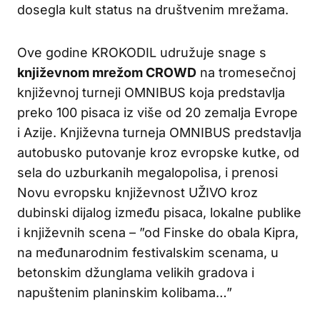
dosegla kult status na društvenim mrežama.
Ove godine KROKODIL udružuje snage s
književnom mrežom CROWD
na tromesečnoj
književnoj turneji OMNIBUS koja predstavlja
preko 100 pisaca iz više od 20 zemalja Evrope
i Azije. Književna turneja OMNIBUS predstavlja
autobusko putovanje kroz evropske kutke, od
sela do uzburkanih megalopolisa, i prenosi
Novu evropsku književnost UŽIVO kroz
dubinski dijalog između pisaca, lokalne publike
i književnih scena – ”od Finske do obala Kipra,
na međunarodnim festivalskim scenama, u
betonskim džunglama velikih gradova i
napuštenim planinskim kolibama…”