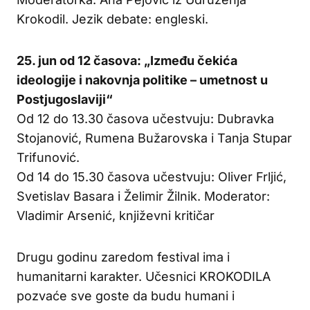
Krokodil. Jezik debate: engleski.
25. jun od 12 časova: „Između čekića
ideologije i nakovnja politike – umetnost u
Postjugoslaviji“
Od 12 do 13.30 časova učestvuju: Dubravka
Stojanović, Rumena Bužarovska i Tanja Stupar
Trifunović.
Od 14 do 15.30 časova učestvuju: Oliver Frljić,
Svetislav Basara i Želimir Žilnik. Moderator:
Vladimir Arsenić, književni kritičar
Drugu godinu zaredom festival ima i
humanitarni karakter. Učesnici KROKODILA
pozvaće sve goste da budu humani i