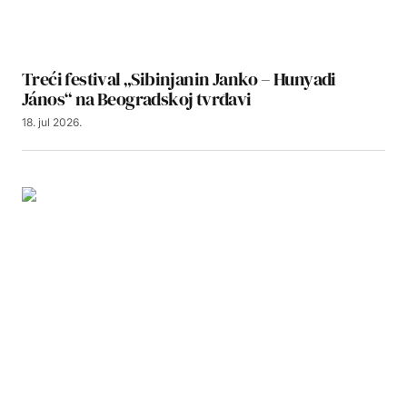
Treći festival „Sibinjanin Janko – Hunyadi
János“ na Beogradskoj tvrđavi
18. jul 2026.