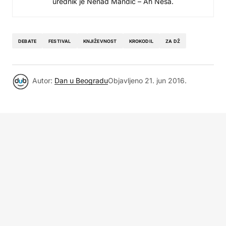
urednik je Nenad Mandić – Ah Neša.
DEBATE
FESTIVAL
KNJIŽEVNOST
KROKODIL
ZA DŽ
Autor:
Dan u Beogradu
Objavljeno
21. jun 2016.