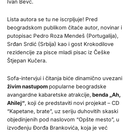
Ivan Bevc.
Lista autora se tu ne iscrpljuje! Pred
beogradskom publikom čitaće autor, novinar i
putopisac Pedro Roza Mendeš (Portugalija),
Srđan Srdić (Srbija) kao i gost Krokodilove
rezidencije za pisce mladi pisac iz Češke
Štjepan Kučera.
Sofa-intervjui i čitanja biće dinamično uvezani
živim nastupom
popularne beogradske
avangardne kabaretske atrakcije,
benda „Ah,
Ahilej“
, koji će predstaviti novi projekat – CD
“Kapetane, brate”, uz seriju duhovitih skaski
objedinjenih pod naslovom “Opšte mesto”, u
izvođenju Đorđa Brankovića, koja je već