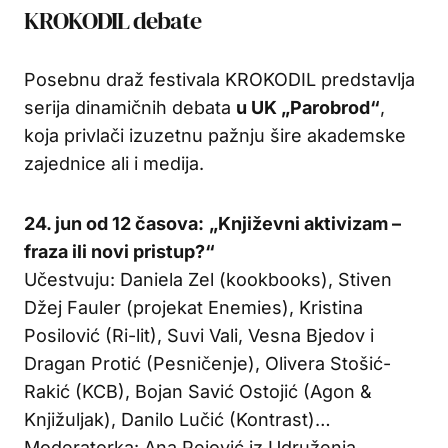
KROKODIL debate
Posebnu draž festivala KROKODIL predstavlja
serija dinamičnih debata
u UK „Parobrod“
,
koja privlači izuzetnu pažnju šire akademske
zajednice ali i medija.
24. jun od 12 časova:
„Književni aktivizam –
fraza ili novi pristup?“
Učestvuju: Daniela Zel (kookbooks), Stiven
Džej Fauler (projekat Enemies), Kristina
Posilović (Ri-lit), Suvi Vali, Vesna Bjedov i
Dragan Protić (Pesničenje), Olivera Stošić-
Rakić (KCB), Bojan Savić Ostojić (Agon &
Knjižuljak), Danilo Lučić (Kontrast)…
Moderatorka: Ana Pejović iz Udruženja