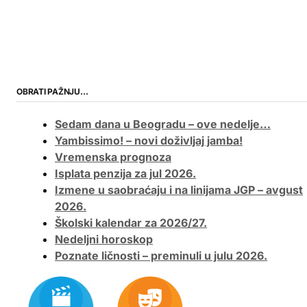
OBRATI PAŽNJU…
Sedam dana u Beogradu – ove nedelje…
Yambissimo! – novi doživljaj jamba!
Vremenska prognoza
Isplata penzija za jul 2026.
Izmene u saobraćaju i na linijama JGP – avgust
2026.
Školski kalendar za 2026/27.
Nedeljni horoskop
Poznate ličnosti – preminuli u julu 2026.