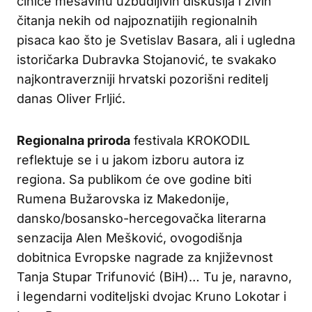
činiće mešavinu uzbudljivih diskusija i živih
čitanja nekih od najpoznatijih regionalnih
pisaca kao što je Svetislav Basara, ali i ugledna
istoričarka Dubravka Stojanović, te svakako
najkontraverzniji hrvatski pozorišni reditelj
danas Oliver Frljić.
Regionalna priroda
festivala KROKODIL
reflektuje se i u jakom izboru autora iz
regiona. Sa publikom će ove godine biti
Rumena Bužarovska iz Makedonije,
dansko/bosansko-hercegovačka literarna
senzacija Alen Mešković, ovogodišnja
dobitnica Evropske nagrade za književnost
Tanja Stupar Trifunović (BiH)… Tu je, naravno,
i legendarni voditeljski dvojac Kruno Lokotar i