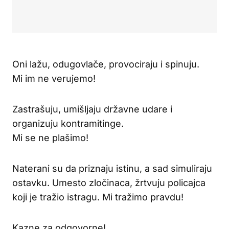
Oni lažu, odugovlače, provociraju i spinuju.
Mi im ne verujemo!
Zastrašuju, umišljaju državne udare i
organizuju kontramitinge.
Mi se ne plašimo!
Naterani su da priznaju istinu, a sad simuliraju
ostavku. Umesto zločinaca, žrtvuju policajca
koji je tražio istragu. Mi tražimo pravdu!
Kazne za odgovorne!