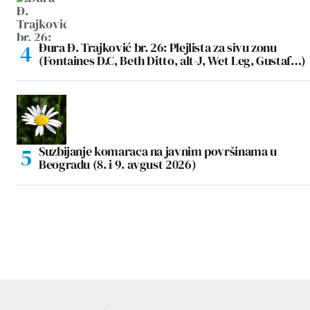
Đura Đ. Trajković br. 26: Plejlista za sivu zonu
(Fontaines D.C, Beth Ditto, alt-J, Wet Leg, Gustaf…)
Suzbijanje komaraca na javnim površinama u
Beogradu (8. i 9. avgust 2026)