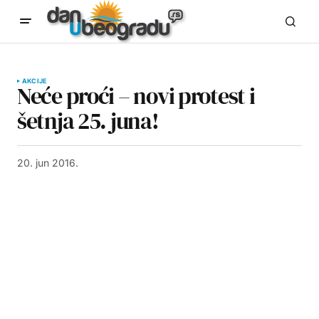
AKCIJE
Neće proći – novi protest i
šetnja 25. juna!
20. jun 2016.