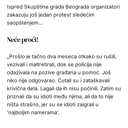
Ispred Skupštine grada Beograda organizatori
zakazuju još jedan protest sledećim
saopštenjem…
Neće proći!
„Prošlo je tačno dva meseca otkako su rušili,
vezivali i maltretirali, dok se policija nije
odazivala na pozive građana u pomoć. Još
niko nije odgovarao. Ćutali su i zataškavali
krivična dela. Lagali da ih nisu počinili. Zatim su
priznali da su idioti među njima, ali da to nije
ništa strašno, jer su se idioti zaigrali u
‘najboljim namerama’.