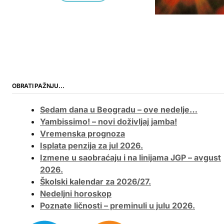
OBRATI PAŽNJU…
Sedam dana u Beogradu – ove nedelje…
Yambissimo! – novi doživljaj jamba!
Vremenska prognoza
Isplata penzija za jul 2026.
Izmene u saobraćaju i na linijama JGP – avgust
2026.
Školski kalendar za 2026/27.
Nedeljni horoskop
Poznate ličnosti – preminuli u julu 2026.