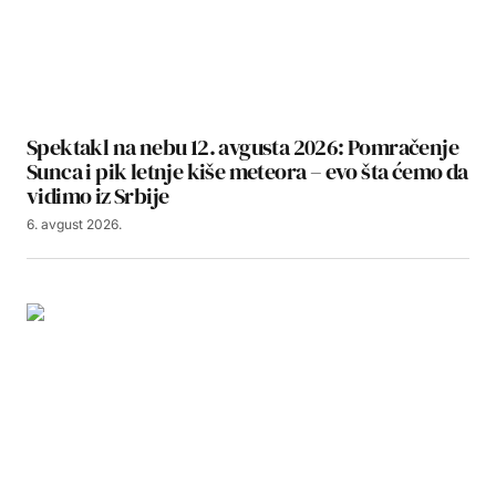
Spektakl na nebu 12. avgusta 2026: Pomračenje
Sunca i pik letnje kiše meteora – evo šta ćemo da
vidimo iz Srbije
6. avgust 2026.