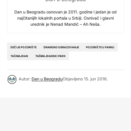
Dan u Beogradu osnovan je 2011. godine i jedan je od
najčitanijih lokalnih portala u Srbiji. Osnivač i glavni
urednik je Nenad Mandić – Ah Neša.
DEČIJE POZORIŠTE
DRAMSKO OBRAZOVANJE
POZORIŠTE U PARKU
TAŠMAJDAN
TAŠMAJDANSKI PARK
Autor:
Dan u Beogradu
Objavljeno
15. jun 2016.