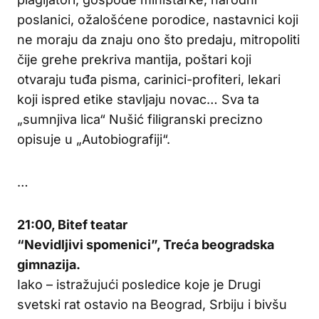
poslanici, ožalošćene porodice, nastavnici koji
ne moraju da znaju ono što predaju, mitropoliti
čije grehe prekriva mantija, poštari koji
otvaraju tuđa pisma, carinici-profiteri, lekari
koji ispred etike stavljaju novac… Sva ta
„sumnjiva lica“ Nušić filigranski precizno
opisuje u „Autobiografiji“.
…
21:00, Bitef teatar
“Nevidljivi spomenici”, Treća beogradska
gimnazija.
Iako – istražujući posledice koje je Drugi
svetski rat ostavio na Beograd, Srbiju i bivšu