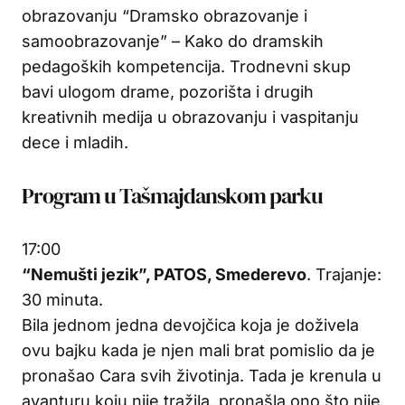
obrazovanju “Dramsko obrazovanje i
samoobrazovanje” – Kako do dramskih
pedagoških kompetencija. Trodnevni skup
bavi ulogom drame, pozorišta i drugih
kreativnih medija u obrazovanju i vaspitanju
dece i mladih.
Program u Tašmajdanskom parku
17:00
“Nemušti jezik”, PATOS, Smederevo
. Trajanje:
30 minuta.
Bila jednom jedna devojčica koja je doživela
ovu bajku kada je njen mali brat pomislio da je
pronašao Cara svih životinja. Tada je krenula u
avanturu koju nije tražila, pronašla ono što nije