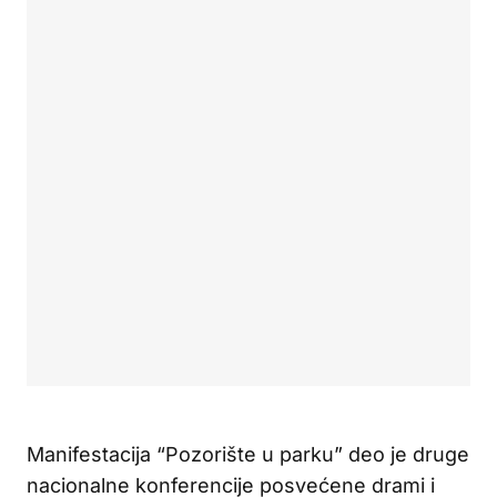
Manifestacija “Pozorište u parku” deo je druge
nacionalne konferencije posvećene drami i