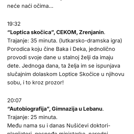
neće naći očima…
19:32
“Loptica skočica”, CEKOM, Zrenjanin
.
Trajanje: 35 minuta. (lutkarsko-dramska igra)
Porodica koju čine Baka i Deka, jednolično
provodi svoje dane u stalnoj želji da imaju
dete. Jednoga dana, ta želja im se ispunjava
slučajnim dolaskom Loptice Skočice u njihovu
sobu, i to kroz prozor!
20:07
“Autobiografija”, Gimnazija u Lebanu
.
Trajanje: 25 minuta.
Među nama su i danas Nušićevi doktori-
plagijatori, gospođe ministarke, narodni