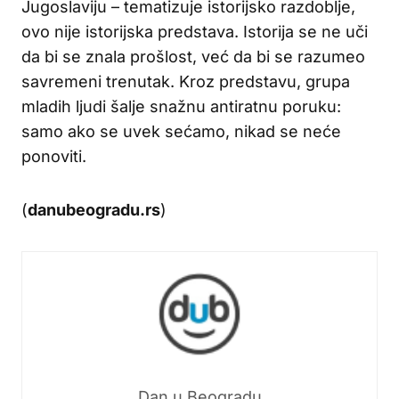
Jugoslaviju – tematizuje istorijsko razdoblje,
ovo nije istorijska predstava. Istorija se ne uči
da bi se znala prošlost, već da bi se razumeo
savremeni trenutak. Kroz predstavu, grupa
mladih ljudi šalje snažnu antiratnu poruku:
samo ako se uvek sećamo, nikad se neće
ponoviti.
(
danubeogradu.rs
)
Dan u Beogradu