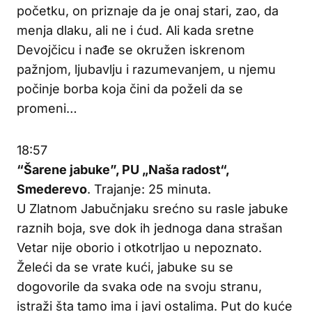
početku, on priznaje da je onaj stari, zao, da
menja dlaku, ali ne i ćud. Ali kada sretne
Devojčicu i nađe se okružen iskrenom
pažnjom, ljubavlju i razumevanjem, u njemu
počinje borba koja čini da poželi da se
promeni…
18:57
“Šarene jabuke”, PU „Naša radost“,
Smederevo
. Trajanje: 25 minuta.
U Zlatnom Jabučnjaku srećno su rasle jabuke
raznih boja, sve dok ih jednoga dana strašan
Vetar nije oborio i otkotrljao u nepoznato.
Želeći da se vrate kući, jabuke su se
dogovorile da svaka ode na svoju stranu,
istraži šta tamo ima i javi ostalima. Put do kuće