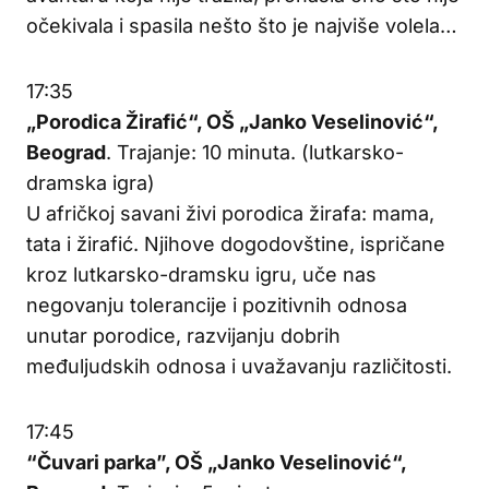
očekivala i spasila nešto što je najviše volela…
17:35
„Porodica Žirafić“, OŠ „Janko Veselinović“,
Beograd
. Trajanje: 10 minuta. (lutkarsko-
dramska igra)
U afričkoj savani živi porodica žirafa: mama,
tata i žirafić. Njihove dogodovštine, ispričane
kroz lutkarsko-dramsku igru, uče nas
negovanju tolerancije i pozitivnih odnosa
unutar porodice, razvijanju dobrih
međuljudskih odnosa i uvažavanju različitosti.
17:45
“Čuvari parka”, OŠ „Janko Veselinović“,