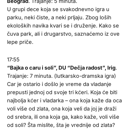
Beograd
. Trajanje: 5 minuta.
U grupi dece koja se svakodnevno igra u
parku, neki čiste, a neki prljaju. Zbog loših
ekoloških navika kvari se i druženje. Kako se
čuva park, ali i drugarstvo, saznaćemo iz ove
lepe priče.
17:55
“Bajka o caru i soli”, DU “Dečja radost”, Irig
.
Trajanje: 7 minuta. (lutkarsko-dramska igra)
Car je ostario i došlo je vreme da vladanje
prepusti jednoj od svoje tri kćeri. Koja će biti
najbolja kćer i vladarka – ona koja kaže da oca
voli više od zlata, ona koja veli da joj je draži
od srebra, ili ona koja ga, kako kaže, voli više
od soli? Šta mislite, šta je vrednije od zlata?