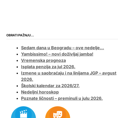
OBRATI PAŽNJU…
Sedam dana u Beogradu – ove nedelje…
Yambissimo! – novi doživljaj jamba!
Vremenska prognoza
Isplata penzija za jul 2026.
Izmene u saobraćaju i na linijama JGP – avgust
2026.
Školski kalendar za 2026/27.
Nedeljni horoskop
Poznate ličnosti – preminuli u julu 2026.