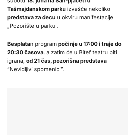
subotu
18. juna na Šah-pjaceti u
Tašmajdanskom parku
izvešće nekoliko
predstava za decu
u okviru manifestacije
„Pozorište u parku“.
Besplata
n program
počinje u 17:00 i traje do
20:30 časova
, a zatim će u Bitef teatru biti
igrana,
od 21 čas, pozorišna predstava
“Nevidljivi spomenici”.