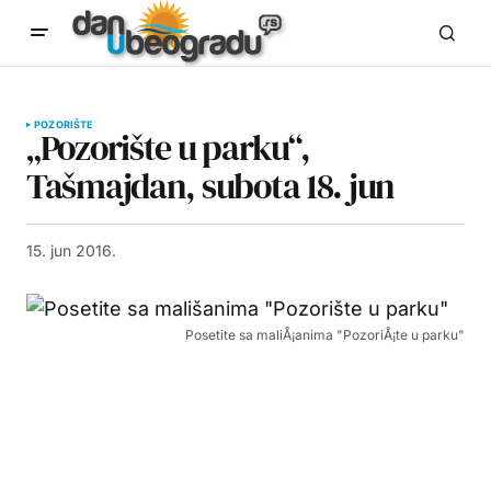
POZORIŠTE
„Pozorište u parku“,
Tašmajdan, subota 18. jun
15. jun 2016.
Posetite sa maliÅ¡anima "PozoriÅ¡te u parku"