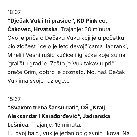
18:07
“Dječak Vuk i tri prasice”, KD Pinklec,
Čakovec, Hrvatska
. Trajanje: 30 minuta.
Ovo je priča o Dečaku Vuku koji je u početku
bio zločest i celo je leto devojčicama Jadranki,
Mireli i Vesni rušio kućice i igračke koje su na
igralištu gradile. Zašto je Vuk takav u priči
braće Grim, dobro je poznato. No, naš Dečak
Vuk ima svoje razloge…
18:37
“Svakom treba šansu dati”, OŠ „Kralj
Aleksandar I Karađorđević“, Jadranska
Lešnica
. Trajanje: 15 minuta.
I u ovoj bajci, vuk je jedan od glavnih likova. Na