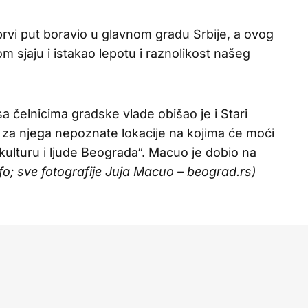
vi put boravio u glavnom gradu Srbije, a ovog
m sjaju i istakao lepotu i raznolikost našeg
a čelnicima gradske vlade obišao je i Stari
i za njega nepoznate lokacije na kojima će moći
 kulturu i ljude Beograda“. Macuo je dobio na
fo; sve fotografije Juja Macuo – beograd.rs)