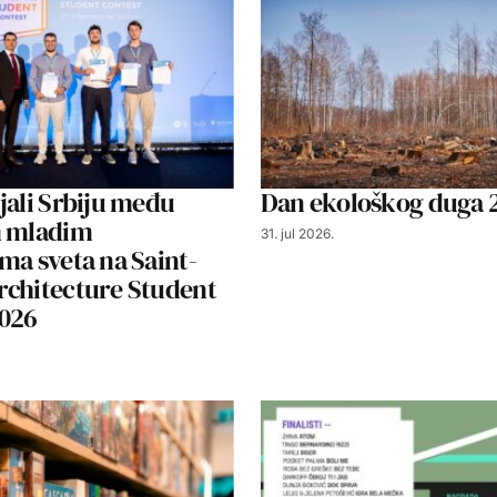
jali Srbiju među
Dan ekološkog duga 
m mladim
31. jul 2026.
ma sveta na Saint-
rchitecture Student
2026