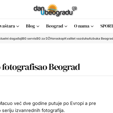
vaštara
Blog
Beograd
O nama
SPORT
tuelni događaji
BG servis
BG za DŽ
Horoskop
Kvalitet vazduha
Azbuka Beogra
 fotografisao Beograd
 Macuo već dve godine putuje po Evropi a pre
 seriju izvanrednih fotografija.