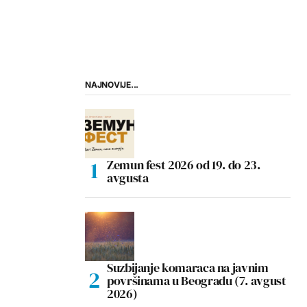
NAJNOVIJE...
Zemun fest 2026 od 19. do 23.
avgusta
Suzbijanje komaraca na javnim
površinama u Beogradu (7. avgust
2026)