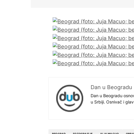
Dan u Beogradu
Dan u Beogradu osnovan
u Srbiji. Osnivač i gl
BEOGRAD
FOTOGRAFIJE
JUJA MACUO
OBRA