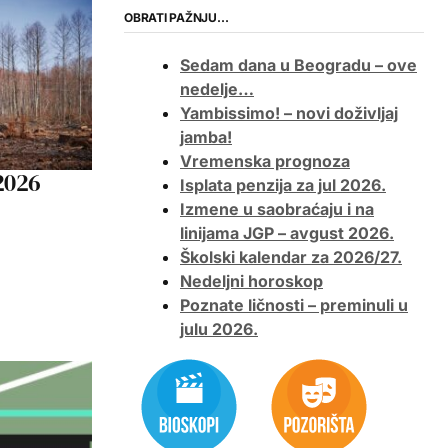
OBRATI PAŽNJU…
Sedam dana u Beogradu – ove
nedelje…
Yambissimo! – novi doživljaj
jamba!
Vremenska prognoza
2026
Isplata penzija za jul 2026.
Izmene u saobraćaju i na
linijama JGP – avgust 2026.
Školski kalendar za 2026/27.
Nedeljni horoskop
Poznate ličnosti – preminuli u
julu 2026.