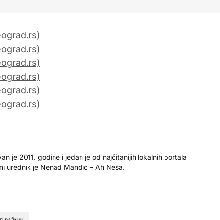
 je 2011. godine i jedan je od najčitanijih lokalnih portala
avni urednik je Nenad Mandić – Ah Neša.
TI PAŽNJU