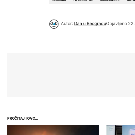
Autor:
Dan u Beogradu
Objavljeno
22.
PROČITAJ I OVO...