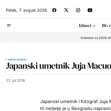
Petak,
7. avgust 2026.
Izlasci
BG s
Kalendar za 2026.
Ak
OBRATI PAŽNJU!
Japanski umetnik Juja Macuo
22. jul 2016.
Japanski umetnik i fotograf Juja
tri nedelje je u Beogradu napravio