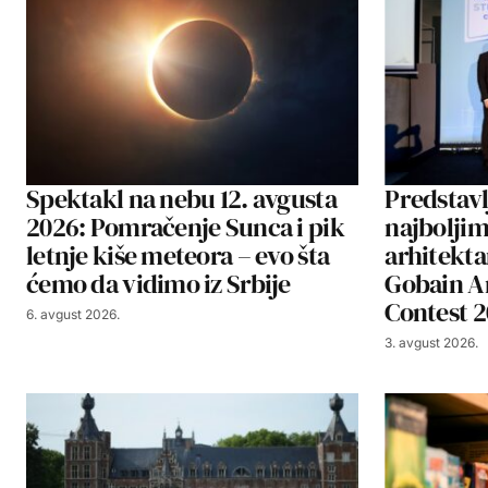
Spektakl na nebu 12. avgusta
Predstavl
2026: Pomračenje Sunca i pik
najbolji
letnje kiše meteora – evo šta
arhitekta
ćemo da vidimo iz Srbije
Gobain A
Contest 
6. avgust 2026.
3. avgust 2026.