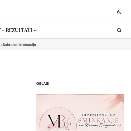
 – REZULTATI
da
Sahrane i kremacije
OGLASI