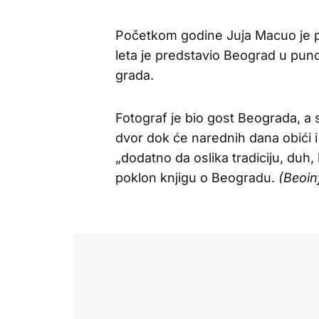
Početkom godine Juja Macuo je pr
leta je predstavio Beograd u puno
grada.
Fotograf je bio gost Beograda, a s
dvor dok će narednih dana obići 
„dodatno da oslika tradiciju, duh,
poklon knjigu o Beogradu.
(Beoin