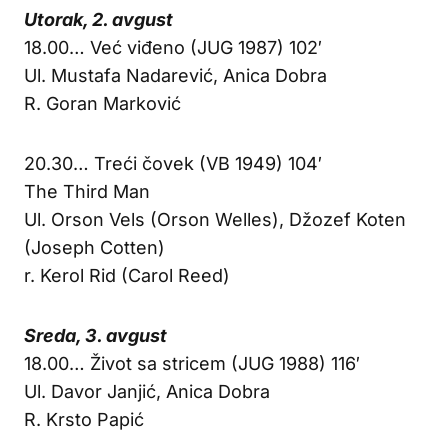
Utorak, 2. avgust
18.00… Već viđeno (JUG 1987) 102′
Ul. Mustafa Nadarević, Anica Dobra
R. Goran Marković
20.30… Treći čovek (VB 1949) 104′
The Third Man
Ul. Orson Vels (Orson Welles), Džozef Koten
(Joseph Cotten)
r. Kerol Rid (Carol Reed)
Sreda, 3. avgust
18.00… Život sa stricem (JUG 1988) 116′
Ul. Davor Janjić, Anica Dobra
R. Krsto Papić