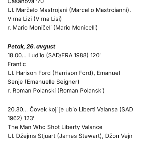
Casanova ’70
Ul. Marčelo Mastrojani (Marcello Mastroianni),
Virna Lizi (Virna Lisi)
r. Mario Moničeli (Mario Monicelli)
Petak, 26. avgust
18.00… Ludilo (SAD/FRA 1988) 120′
Frantic
Ul. Harison Ford (Harrison Ford), Emanuel
Senje (Emanuelle Seigner)
r. Roman Polanski (Roman Polanski)
20.30… Čovek koji je ubio Liberti Valansa (SAD
1962) 123′
The Man Who Shot Liberty Valance
Ul. Džejms Stjuart (James Stewart), Džon Vejn