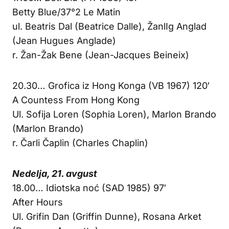
Betty Blue/37°2 Le Matin
ul. Beatris Dal (Beatrice Dalle), ŽanlIg Anglad
(Jean Hugues Anglade)
r. Žan-Žak Bene (Jean-Jacques Beineix)
20.30… Grofica iz Hong Konga (VB 1967) 120′
A Countess From Hong Kong
Ul. Sofija Loren (Sophia Loren), Marlon Brando
(Marlon Brando)
r. Čarli Čaplin (Charles Chaplin)
Nedelja, 21. avgust
18.00… Idiotska noć (SAD 1985) 97′
After Hours
Ul. Grifin Dan (Griffin Dunne), Rosana Arket