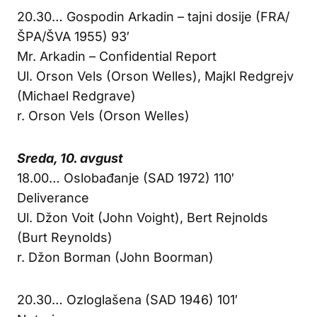
20.30… Gospodin Arkadin – tajni dosije (FRA/
ŠPA/ŠVA 1955) 93′
Mr. Arkadin – Confidential Report
Ul. Orson Vels (Orson Welles), Majkl Redgrejv
(Michael Redgrave)
r. Orson Vels (Orson Welles)
Sreda, 10. avgust
18.00… Oslobađanje (SAD 1972) 110′
Deliverance
Ul. Džon Voit (John Voight), Bert Rejnolds
(Burt Reynolds)
r. Džon Borman (John Boorman)
20.30… Ozloglašena (SAD 1946) 101′