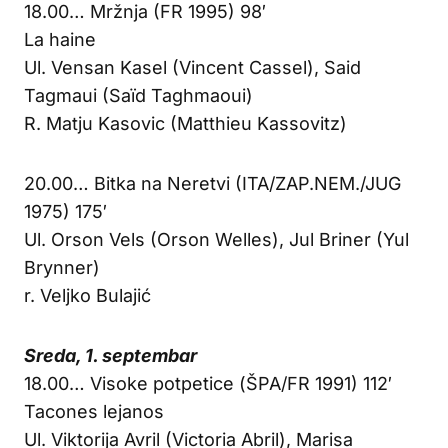
18.00… Mržnja (FR 1995) 98′
La haine
Ul. Vensan Kasel (Vincent Cassel), Said
Tagmaui (Saïd Taghmaoui)
R. Matju Kasovic (Matthieu Kassovitz)
20.00… Bitka na Neretvi (ITA/ZAP.NEM./JUG
1975) 175′
Ul. Orson Vels (Orson Welles), Jul Briner (Yul
Brynner)
r. Veljko Bulajić
Sreda, 1. septembar
18.00… Visoke potpetice (ŠPA/FR 1991) 112′
Tacones lejanos
Ul. Viktorija Avril (Victoria Abril), Marisa