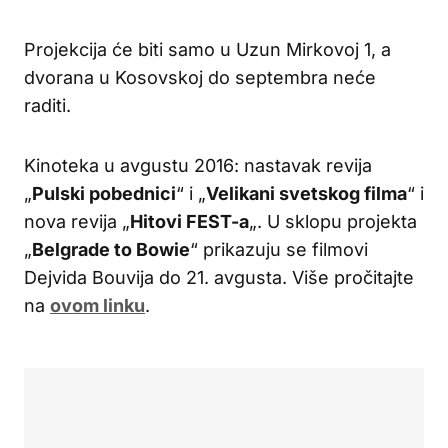
Projekcija će biti samo u Uzun Mirkovoj 1, a
dvorana u Kosovskoj do septembra neće
raditi.
Kinoteka u avgustu 2016: nastavak revija
„
Pulski pobednici
“ i „
Velikani svetskog filma
“ i
nova revija „
Hitovi FEST-a
„. U sklopu projekta
„
Belgrade to Bowie
“ prikazuju se filmovi
Dejvida Bouvija do 21. avgusta. Više pročitajte
na
ovom linku
.