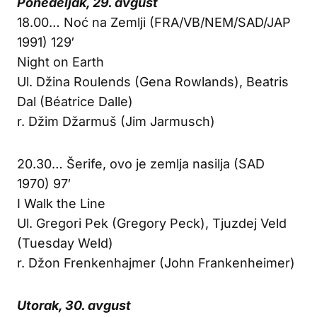
Ponedeljak, 29. avgust
18.00… Noć na Zemlji (FRA/VB/NEM/SAD/JAP
1991) 129′
Night on Earth
Ul. Džina Roulends (Gena Rowlands), Beatris
Dal (Béatrice Dalle)
r. Džim Džarmuš (Jim Jarmusch)
20.30… Šerife, ovo je zemlja nasilja (SAD
1970) 97′
I Walk the Line
Ul. Gregori Pek (Gregory Peck), Tjuzdej Veld
(Tuesday Weld)
r. Džon Frenkenhajmer (John Frankenheimer)
Utorak, 30. avgust