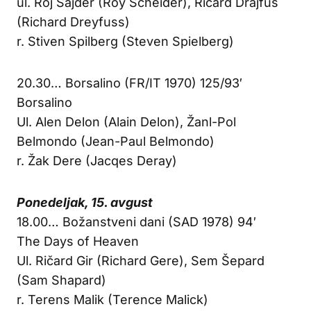
ul. Roj Šajder (Roy Scheider), Ričard Drajfus
(Richard Dreyfuss)
r. Stiven Spilberg (Steven Spielberg)
20.30… Borsalino (FR/IT 1970) 125/93′
Borsalino
Ul. Alen Delon (Alain Delon), Žanl-Pol
Belmondo (Jean-Paul Belmondo)
r. Žak Dere (Jacqes Deray)
Ponedeljak, 15. avgust
18.00… Božanstveni dani (SAD 1978) 94′
The Days of Heaven
Ul. Ričard Gir (Richard Gere), Sem Šepard
(Sam Shapard)
r. Terens Malik (Terence Malick)