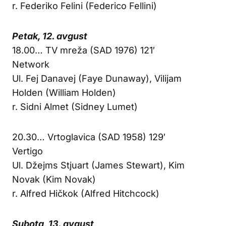
r. Federiko Felini (Federico Fellini)
Petak, 12. avgust
18.00… TV mreža (SAD 1976) 121′
Network
Ul. Fej Danavej (Faye Dunaway), Vilijam
Holden (William Holden)
r. Sidni Almet (Sidney Lumet)
20.30… Vrtoglavica (SAD 1958) 129′
Vertigo
Ul. Džejms Stjuart (James Stewart), Kim
Novak (Kim Novak)
r. Alfred Hičkok (Alfred Hitchcock)
Subota, 13. avgust