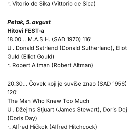
r. Vitorio de Sika (Vittorio de Sica)
Petak, 5. avgust
Hitovi FEST-a
18.00… M.A.S.H. (SAD 1970) 116′
Ul. Donald Satrlend (Donald Sutherland), Eliot
Guld (Elliot Gould)
r. Robert Altman (Robert Altman)
20.30… Čovek koji je suviše znao (SAD 1956)
120′
The Man Who Knew Too Much
Ul. Džejms Stjuart (James Stewart), Doris Dej
(Doris Day)
r. Alfred Hičkok (Alfred Hitchcock)