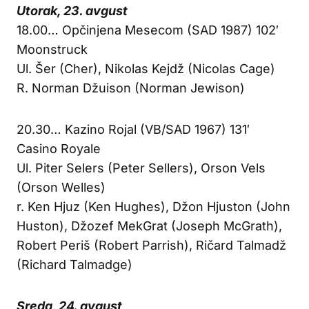
Utorak, 23. avgust
18.00… Opčinjena Mesecom (SAD 1987) 102′
Moonstruck
Ul. Šer (Cher), Nikolas Kejdž (Nicolas Cage)
R. Norman Džuison (Norman Jewison)
20.30… Kazino Rojal (VB/SAD 1967) 131′
Casino Royale
Ul. Piter Selers (Peter Sellers), Orson Vels
(Orson Welles)
r. Ken Hjuz (Ken Hughes), Džon Hjuston (John
Huston), Džozef MekGrat (Joseph McGrath),
Robert Periš (Robert Parrish), Ričard Talmadž
(Richard Talmadge)
Sreda, 24. avgust