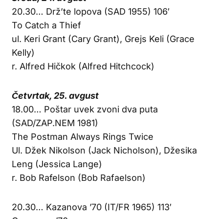
20.30… Drž’te lopova (SAD 1955) 106′
To Catch a Thief
ul. Keri Grant (Cary Grant), Grejs Keli (Grace
Kelly)
r. Alfred Hičkok (Alfred Hitchcock)
Četvrtak, 25. avgust
18.00… Poštar uvek zvoni dva puta
(SAD/ZAP.NEM 1981)
The Postman Always Rings Twice
Ul. Džek Nikolson (Jack Nicholson), Džesika
Leng (Jessica Lange)
r. Bob Rafelson (Bob Rafaelson)
20.30… Kazanova ’70 (IT/FR 1965) 113′