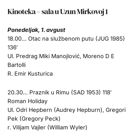
Kinoteka – sala u Uzun Mirkovoj 1
Ponedeljak, 1. avgust
18.00… Otac na službenom putu (JUG 1985)
136′
Ul. Predrag Miki Manojlović, Moreno D E
Bartolli
R. Emir Kusturica
20.30… Praznik u Rimu (SAD 1953) 118′
Roman Holiday
Ul. Odri Hepbern (Audrey Hepburn), Gregori
Pek (Gregory Peck)
r. Vilijam Vajler (William Wyler)