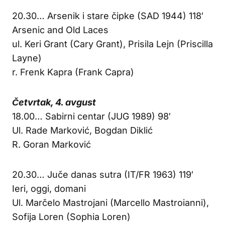
20.30… Arsenik i stare čipke (SAD 1944) 118′
Arsenic and Old Laces
ul. Keri Grant (Cary Grant), Prisila Lejn (Priscilla
Layne)
r. Frenk Kapra (Frank Capra)
Četvrtak, 4. avgust
18.00… Sabirni centar (JUG 1989) 98′
Ul. Rade Marković, Bogdan Diklić
R. Goran Marković
20.30… Juče danas sutra (IT/FR 1963) 119′
Ieri, oggi, domani
Ul. Marčelo Mastrojani (Marcello Mastroianni),
Sofija Loren (Sophia Loren)