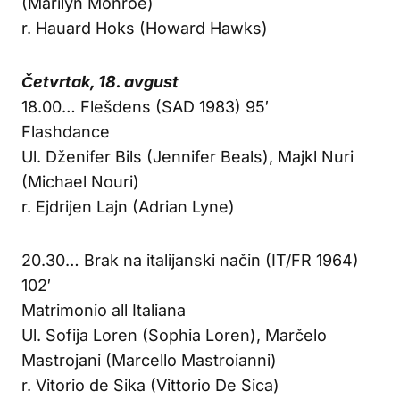
(Marilyn Monroe)
r. Hauard Hoks (Howard Hawks)
Četvrtak, 18. avgust
18.00… Flešdens (SAD 1983) 95′
Flashdance
Ul. Dženifer Bils (Jennifer Beals), Majkl Nuri
(Michael Nouri)
r. Ejdrijen Lajn (Adrian Lyne)
20.30… Brak na italijanski način (IT/FR 1964)
102′
Matrimonio all Italiana
Ul. Sofija Loren (Sophia Loren), Marčelo
Mastrojani (Marcello Mastroianni)
r. Vitorio de Sika (Vittorio De Sica)