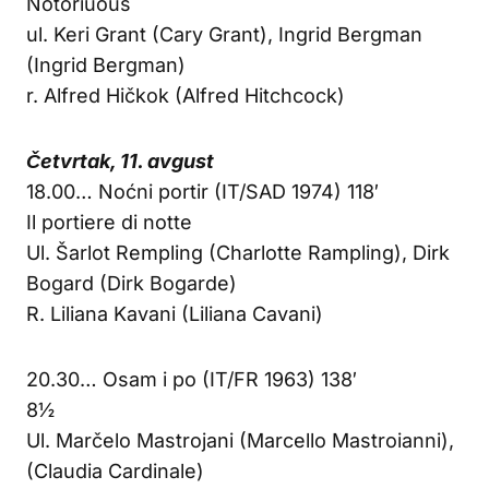
Notoriuous
ul. Keri Grant (Cary Grant), Ingrid Bergman
(Ingrid Bergman)
r. Alfred Hičkok (Alfred Hitchcock)
Četvrtak, 11. avgust
18.00… Noćni portir (IT/SAD 1974) 118′
Il portiere di notte
Ul. Šarlot Rempling (Charlotte Rampling), Dirk
Bogard (Dirk Bogarde)
R. Liliana Kavani (Liliana Cavani)
20.30… Osam i po (IT/FR 1963) 138′
8½
Ul. Marčelo Mastrojani (Marcello Mastroianni),
(Claudia Cardinale)