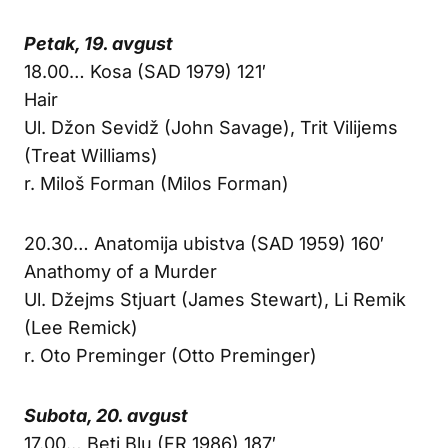
Petak, 19. avgust
18.00… Kosa (SAD 1979) 121′
Hair
Ul. Džon Sevidž (John Savage), Trit Vilijems
(Treat Williams)
r. Miloš Forman (Milos Forman)
20.30… Anatomija ubistva (SAD 1959) 160′
Anathomy of a Murder
Ul. Džejms Stjuart (James Stewart), Li Remik
(Lee Remick)
r. Oto Preminger (Otto Preminger)
Subota, 20. avgust
17.00… Beti Blu (FR 1986) 187′