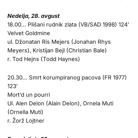
Nedelja, 28. avgust
18.00… Plišani rudnik zlata (VB/SAD 1998) 124′
Velvet Goldmine
ul. Džonatan Ris Mejers (Jonahan Rhys
Meyers), Kristijan Bejl (Christian Bale)
r. Tod Hejns (Todd Haynes)
20.30… Smrt korumpiranog pacova (FR 1977)
123′
Mort’d un pourri
Ul. Alen Delon (Alain Delon), Ornela Muti
(Ornella Muti)
r. Žorž Lojtner