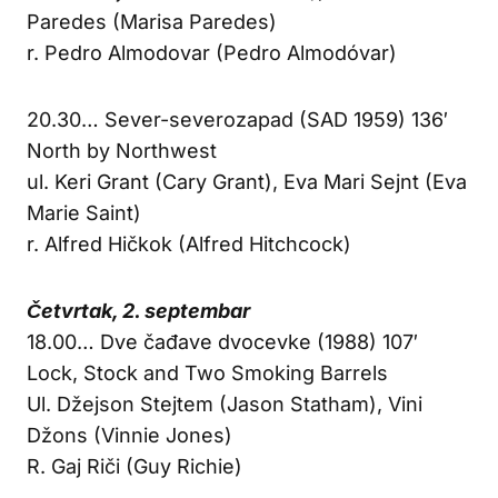
Paredes (Marisa Paredes)
r. Pedro Almodovar (Pedro Almodóvar)
20.30… Sever-severozapad (SAD 1959) 136′
North by Northwest
ul. Keri Grant (Cary Grant), Eva Mari Sejnt (Eva
Marie Saint)
r. Alfred Hičkok (Alfred Hitchcock)
Četvrtak, 2. septembar
18.00… Dve čađave dvocevke (1988) 107′
Lock, Stock and Two Smoking Barrels
Ul. Džejson Stejtem (Jason Statham), Vini
Džons (Vinnie Jones)
R. Gaj Riči (Guy Richie)