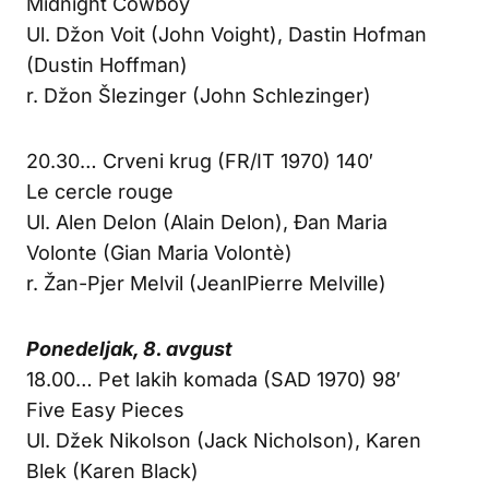
Midnight Cowboy
Ul. Džon Voit (John Voight), Dastin Hofman
(Dustin Hoffman)
r. Džon Šlezinger (John Schlezinger)
20.30… Crveni krug (FR/IT 1970) 140′
Le cercle rouge
Ul. Alen Delon (Alain Delon), Đan Maria
Volonte (Gian Maria Volontè)
r. Žan-Pjer Melvil (JeanlPierre Melville)
Ponedeljak, 8. avgust
18.00… Pet lakih komada (SAD 1970) 98′
Five Easy Pieces
Ul. Džek Nikolson (Jack Nicholson), Karen
Blek (Karen Black)