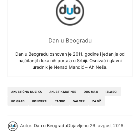
Dan u Beogradu
Dan u Beogradu osnovan je 2011. godine i jedan je od
najčitanijih lokalnih portala u Srbiji. Osnivač i glavni
urednik je Nenad Mandić – Ah Neša.
AKUSTIČNA MUZIKA
AKUSTIK MATINEE
DUO MAO
IZLASCI
KC GRAD
KONCERTI
TANGO
VALCER
ZA DŽ
Autor:
Dan u Beogradu
Objavljeno
26. avgust 2016.