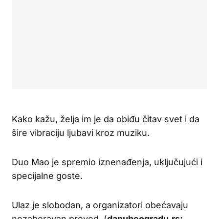
Kako kažu, želja im je da obiđu čitav svet i da
šire vibraciju ljubavi kroz muziku.
Duo Mao je spremio iznenađenja, uključujući i
specijalne goste.
Ulaz je slobodan, a organizatori obećavaju
nezaboravan provod. (
danubeogradu.rs;