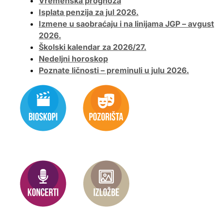
Vremenska prognoza
Isplata penzija za jul 2026.
Izmene u saobraćaju i na linijama JGP – avgust
2026.
Školski kalendar za 2026/27.
Nedeljni horoskop
Poznate ličnosti – preminuli u julu 2026.