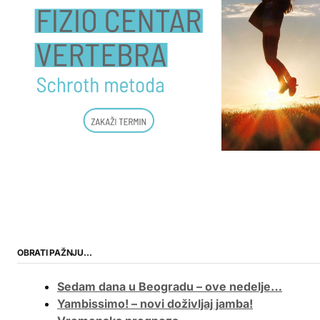
OBRATI PAŽNJU…
Sedam dana u Beogradu – ove nedelje…
Yambissimo! – novi doživljaj jamba!