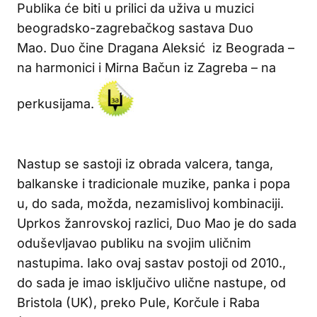
Publika će biti u prilici da uživa u muzici
beogradsko-zagrebačkog sastava Duo
Mao. Duo čine Dragana Aleksić iz Beograda –
na harmonici i Mirna Bačun iz Zagreba – na
perkusijama.
Nastup se sastoji iz obrada valcera, tanga,
balkanske i tradicionale muzike, panka i popa
u, do sada, možda, nezamislivoj kombinaciji.
Uprkos žanrovskoj razlici, Duo Mao je do sada
oduševljavao publiku na svojim uličnim
nastupima. Iako ovaj sastav postoji od 2010.,
do sada je imao isključivo ulične nastupe, od
Bristola (UK), preko Pule, Korčule i Raba