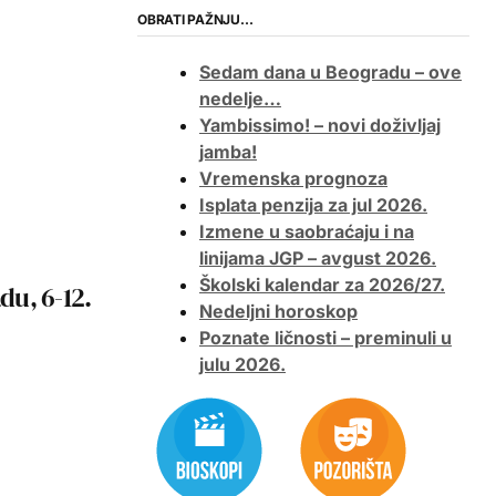
OBRATI PAŽNJU…
Sedam dana u Beogradu – ove
nedelje…
Yambissimo! – novi doživljaj
jamba!
Vremenska prognoza
Isplata penzija za jul 2026.
Izmene u saobraćaju i na
linijama JGP – avgust 2026.
Školski kalendar za 2026/27.
u, 6-12.
Nedeljni horoskop
Poznate ličnosti – preminuli u
julu 2026.