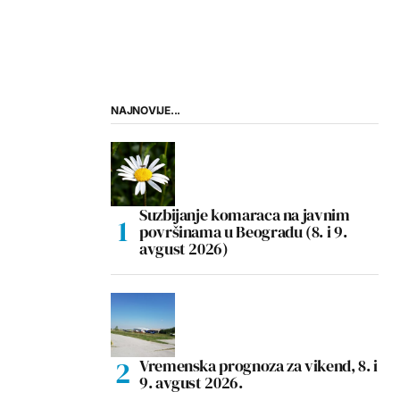
NAJNOVIJE...
Suzbijanje komaraca na javnim
površinama u Beogradu (8. i 9.
avgust 2026)
Vremenska prognoza za vikend, 8. i
9. avgust 2026.