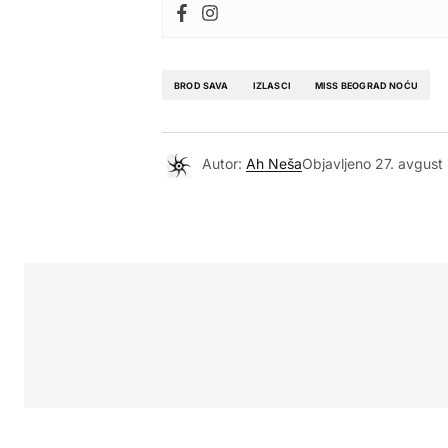
BROD SAVA
IZLASCI
MISS BEOGRAD NOĆU
Autor:
Ah Neša
Objavljeno
27. avgust