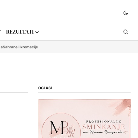
 – REZULTATI
da
Sahrane i kremacije
OGLASI