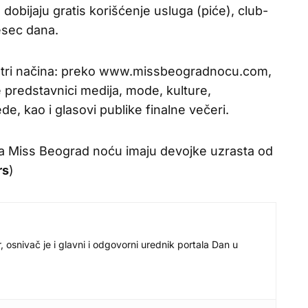
dobijaju gratis korišćenje usluga (piće), club-
esec dana.
a tri načina: preko www.missbeogradnocu.com,
e predstavnici medija, mode, kulture,
de, kao i glasovi publike finalne večeri.
a Miss Beograd noću imaju devojke uzrasta od
rs
)
r, osnivač je i glavni i odgovorni urednik portala Dan u