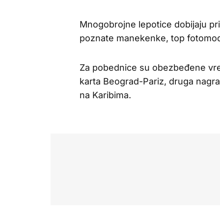
Mnogobrojne lepotice dobijaju pril
poznate manekenke, top fotomode
Za pobednice su obezbeđene vred
karta Beograd-Pariz, druga nagra
na Karibima.