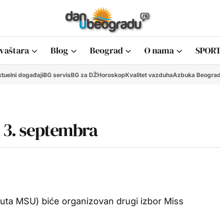
vaštara
Blog
Beograd
O nama
SPORT
tuelni događaji
BG servis
BG za DŽ
Horoskop
Kvalitet vazduha
Azbuka Beogra
u 3. septembra
uta MSU) biće organizovan drugi izbor Miss