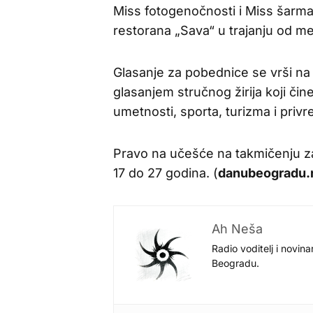
Miss fotogenočnosti i Miss šarma 
restorana „Sava“ u trajanju od m
Glasanje za pobednice se vrši n
glasanjem stručnog žirija koji čin
umetnosti, sporta, turizma i privre
Pravo na učešće na takmičenju z
17 do 27 godina. (
danubeogradu.
Ah Neša
Radio voditelj i novina
Beogradu.