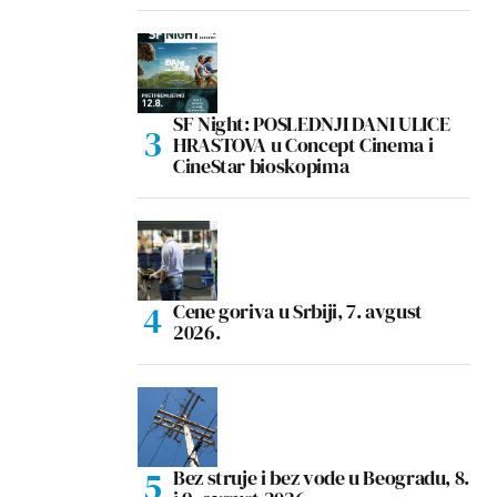
SF Night: POSLEDNJI DANI ULICE
HRASTOVA u Concept Cinema i
CineStar bioskopima
Cene goriva u Srbiji, 7. avgust
2026.
Bez struje i bez vode u Beogradu, 8.