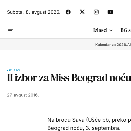
Subota,
8. avgust 2026.
Izlasci
BG s
Kalendar za 2026.
Ak
IZLASCI
II izbor za Miss Beograd noć
27. avgust 2016.
Na brodu Sava (Ušće bb, preko p
Beograd noću, 3. septembra.