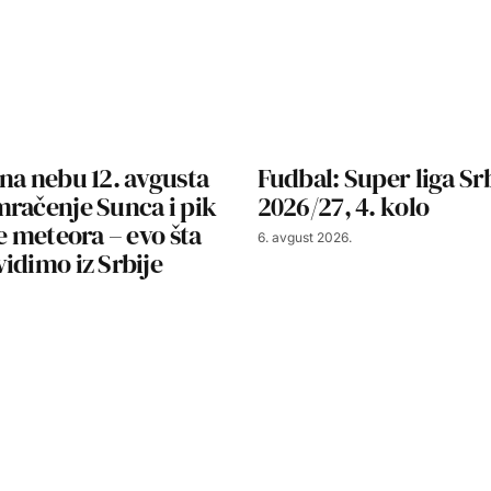
na nebu 12. avgusta
Fudbal: Super liga Sr
račenje Sunca i pik
2026/27, 4. kolo
še meteora – evo šta
6. avgust 2026.
idimo iz Srbije