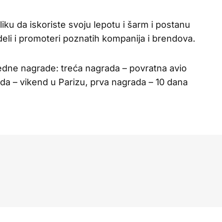
iku da iskoriste svoju lepotu i šarm i postanu
li i promoteri poznatih kompanija i brendova.
ne nagrade: treća nagrada – povratna avio
da – vikend u Parizu, prva nagrada – 10 dana