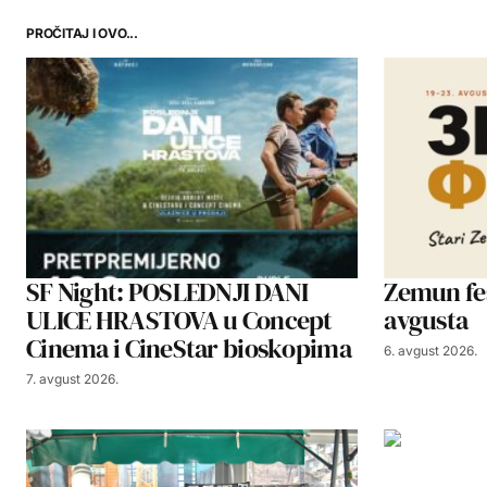
PROČITAJ I OVO...
SF Night: POSLEDNJI DANI
Zemun fes
ULICE HRASTOVA u Concept
avgusta
Cinema i CineStar bioskopima
6. avgust 2026.
7. avgust 2026.