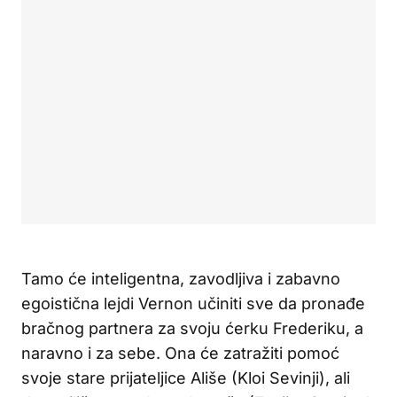
Tamo će inteligentna, zavodljiva i zabavno
egoistična lejdi Vernon učiniti sve da pronađe
bračnog partnera za svoju ćerku Frederiku, a
naravno i za sebe. Ona će zatražiti pomoć
svoje stare prijateljice Ališe (Kloi Sevinji), ali