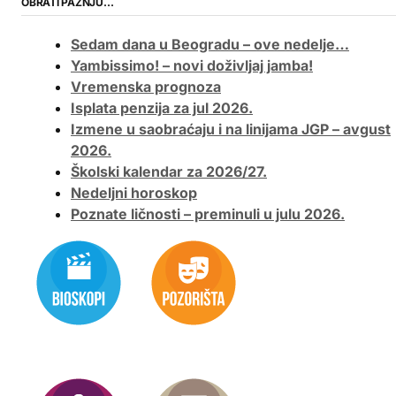
OBRATI PAŽNJU…
Sedam dana u Beogradu – ove nedelje…
Yambissimo! – novi doživljaj jamba!
Vremenska prognoza
Isplata penzija za jul 2026.
Izmene u saobraćaju i na linijama JGP – avgust
2026.
Školski kalendar za 2026/27.
Nedeljni horoskop
Poznate ličnosti – preminuli u julu 2026.