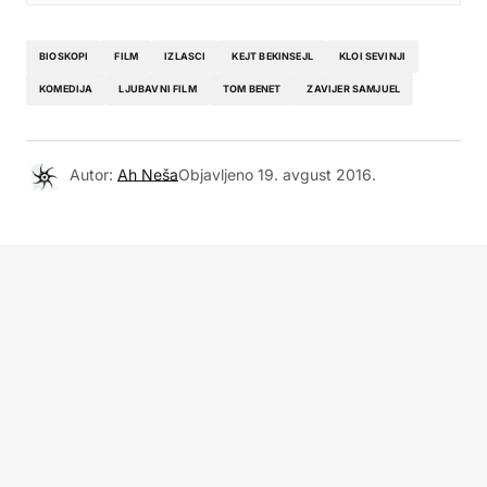
BIOSKOPI
FILM
IZLASCI
KEJT BEKINSEJL
KLOI SEVINJI
KOMEDIJA
LJUBAVNI FILM
TOM BENET
ZAVIJER SAMJUEL
Autor:
Ah Neša
Objavljeno
19. avgust 2016.