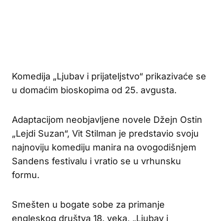
Komedija „Ljubav i prijateljstvo“ prikazivaće se
u domaćim bioskopima od 25. avgusta.
Adaptacijom neobjavljene novele Džejn Ostin
„Lejdi Suzan“, Vit Stilman je predstavio svoju
najnoviju komediju manira na ovogodišnjem
Sandens festivalu i vratio se u vrhunsku
formu.
Smešten u bogate sobe za primanje
engleskog društva 18. veka, „Ljubav i