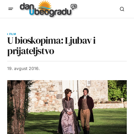
FILM
U bioskopima: Ljubav i
prijateljstvo
19. avgust 2016.