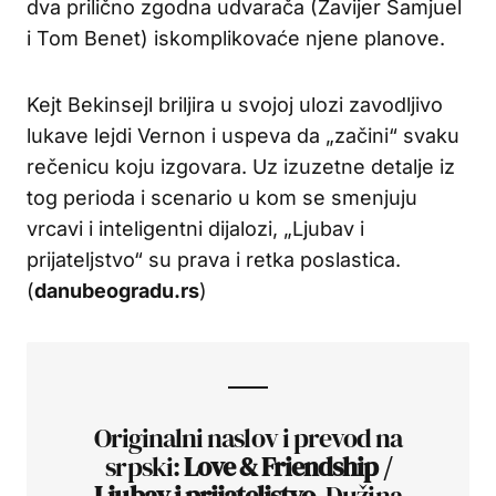
dva prilično zgodna udvarača (Zavijer Samjuel
i Tom Benet) iskomplikovaće njene planove.
Kejt Bekinsejl briljira u svojoj ulozi zavodljivo
lukave lejdi Vernon i uspeva da „začini“ svaku
rečenicu koju izgovara. Uz izuzetne detalje iz
tog perioda i scenario u kom se smenjuju
vrcavi i inteligentni dijalozi, „Ljubav i
prijateljstvo“ su prava i retka poslastica.
(
danubeogradu.rs
)
Originalni naslov i prevod na
srpski:
Love & Friendship /
Ljubav i prijateljstvo
. Dužina