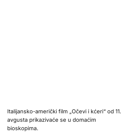
Italijansko-američki film „Očevi i kćeri“ od 11.
avgusta prikazivaće se u domaćim
bioskopima.