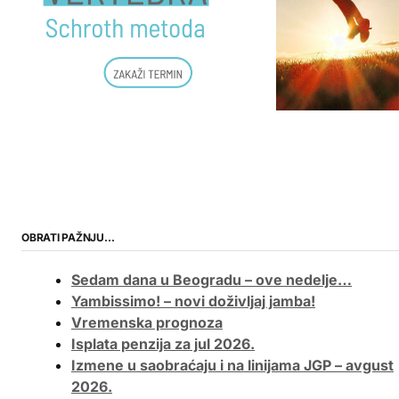
OBRATI PAŽNJU…
Sedam dana u Beogradu – ove nedelje…
Yambissimo! – novi doživljaj jamba!
Vremenska prognoza
Isplata penzija za jul 2026.
Izmene u saobraćaju i na linijama JGP – avgust
2026.