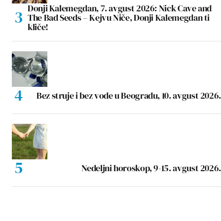
Donji Kalemegdan, 7. avgust 2026: Nick Cave and
The Bad Seeds – Kejvu Niče, Donji Kalemegdan ti
kliče!
Bez struje i bez vode u Beogradu, 10. avgust 2026.
Nedeljni horoskop, 9-15. avgust 2026.