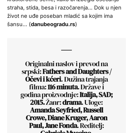
straha, stida, besa i razočarenja… Dok u njen
život ne uđe poseban mladić sa kojim ima
šansu… (
danubeogradu.rs
)
Originalni naslov i prevod na
srpski:
Fathers and Daughters /
Očevi i kćeri
. Dužina trajanja
filma:
116 minuta
. Države i
godina proizvodnje:
Italija, SAD;
2015.
Žanr:
drama
. Uloge:
Amanda Seyfried, Russell
Crowe, Diane Kruger, Aaron
Paul, Jane Fonda
. Reditelj: