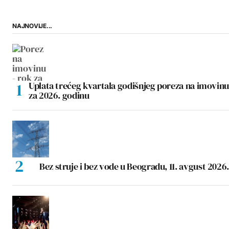
NAJNOVIJE...
Uplata trećeg kvartala godišnjeg poreza na imovinu
za 2026. godinu
Bez struje i bez vode u Beogradu, 11. avgust 2026.