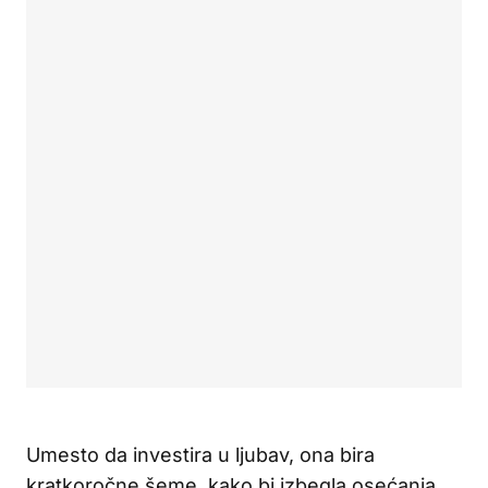
Umesto da investira u ljubav, ona bira
kratkoročne šeme, kako bi izbegla osećanja