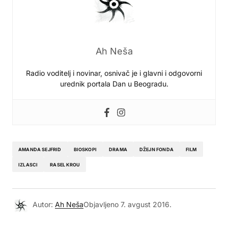
Ah Neša
Radio voditelj i novinar, osnivač je i glavni i odgovorni
urednik portala Dan u Beogradu.
AMANDA SEJFRID
BIOSKOPI
DRAMA
DŽEJN FONDA
FILM
IZLASCI
RASEL KROU
Autor:
Ah Neša
Objavljeno
7. avgust 2016.