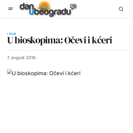
FILM
U bioskopima: Očevi i kćeri
7. avgust 2016.