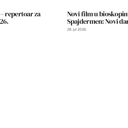
– repertoar za
Novi film u bioskopi
26.
Spajdermen: Novi da
28. jul 2026.