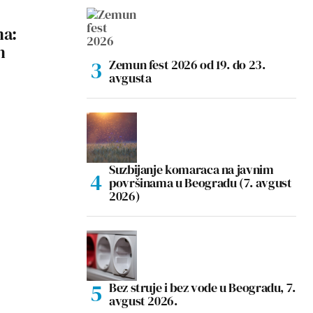
ma:
n
Zemun fest 2026 od 19. do 23.
avgusta
Suzbijanje komaraca na javnim
površinama u Beogradu (7. avgust
2026)
Bez struje i bez vode u Beogradu, 7.
avgust 2026.