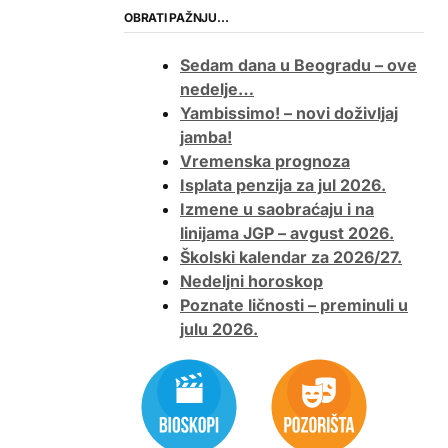
OBRATI PAŽNJU…
Sedam dana u Beogradu – ove
nedelje…
Yambissimo! – novi doživljaj
jamba!
Vremenska prognoza
Isplata penzija za jul 2026.
Izmene u saobraćaju i na
linijama JGP – avgust 2026.
Školski kalendar za 2026/27.
Nedeljni horoskop
Poznate ličnosti – preminuli u
julu 2026.