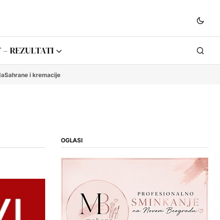
 – REZULTATI
da
Sahrane i kremacije
OGLASI