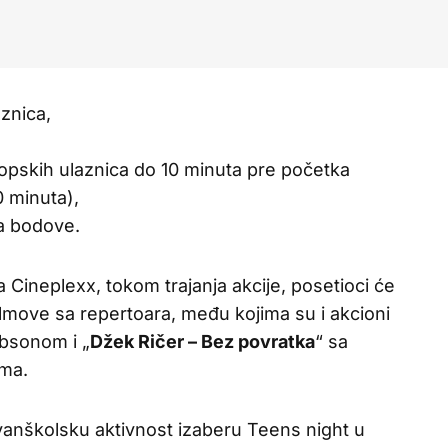
znica,
opskih ulaznica do 10 minuta pre početka
0 minuta),
a bodove.
Cineplexx, tokom trajanja akcije, posetioci će
ilmove sa repertoara, među kojima su i akcioni
bsonom i „
Džek Ričer – Bez povratka
“ sa
ma.
o vanškolsku aktivnost izaberu Teens night u