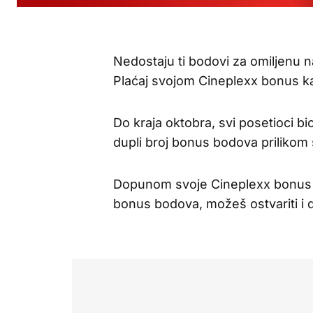
Nedostaju ti bodovi za omiljenu n
Plaćaj svojom Cineplexx bonus kar
Do kraja oktobra, svi posetioci bi
dupli broj bonus bodova prilikom
Dopunom svoje Cineplexx bonus k
bonus bodova, možeš ostvariti i