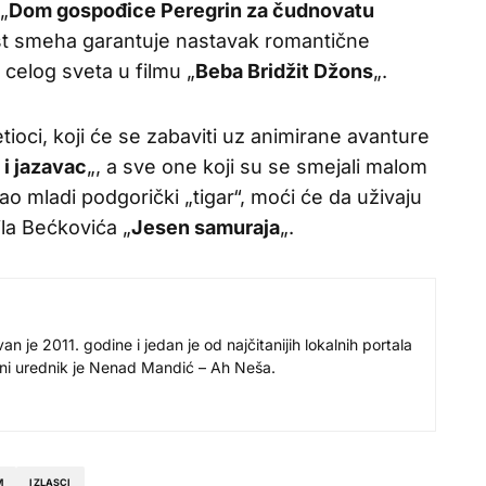
„
Dom gospođice Peregrin za čudnovatu
ršt smeha garantuje nastavak romantične
 celog sveta u filmu „
Beba Bridžit Džons
„.
tioci, koji će se zabaviti uz animirane avanture
 i jazavac
„, a sve one koji su se smejali malom
ao mladi podgorički „tigar“, moći će da uživaju
la Bećkovića „
Jesen samuraja
„.
 je 2011. godine i jedan je od najčitanijih lokalnih portala
avni urednik je Nenad Mandić – Ah Neša.
M
IZLASCI