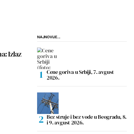
NAJNOVIJE...
a: Izlaz
Cene goriva u Srbiji, 7. avgust
2026.
Bez struje i bez vode u Beogradu, 8.
i 9. avgust 2026.