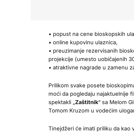
• popust na cene bioskopskih ula
• online kupovinu ulaznica,
• preuzimanje rezervisanih biosk
projekcije (umesto uobičajenih 3
• atraktivne nagrade u zamenu z
Prilikom svake posete bioskopima 
moći da pogledaju najaktuelnije f
spektakli „
Zaštitnik
“ sa Melom Gi
Tomom Kruzom u vodećim uloga
Tinejdžeri će imati priliku da ka