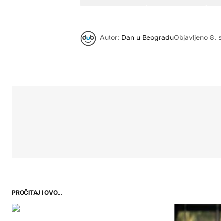
Autor:
Dan u Beogradu
Objavljeno
8. 
PROČITAJ I OVO...