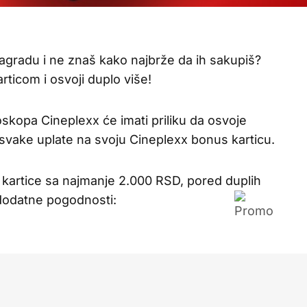
agradu i ne znaš kako najbrže da ih sakupiš?
ticom i osvoji duplo više!
oskopa Cineplexx će imati priliku da osvoje
 svake uplate na svoju Cineplexx bonus karticu.
artice sa najmanje 2.000 RSD, pored duplih
 dodatne pogodnosti: