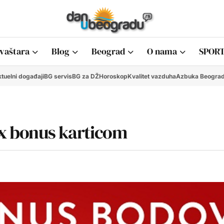
vaštara
Blog
Beograd
O nama
SPORT
tuelni događaji
BG servis
BG za DŽ
Horoskop
Kvalitet vazduha
Azbuka Beogra
xx bonus karticom