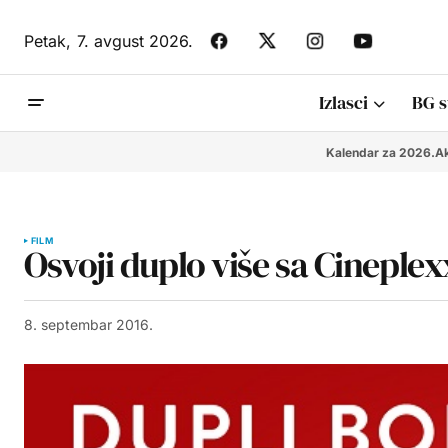
Petak,
7. avgust 2026.
Izlasci
BG s
Kalendar za 2026.
Ak
FILM
Osvoji duplo više sa Cineple
8. septembar 2016.