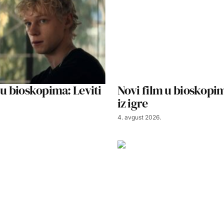
 u bioskopima: Leviti
Novi film u bioskopim
iz igre
4. avgust 2026.