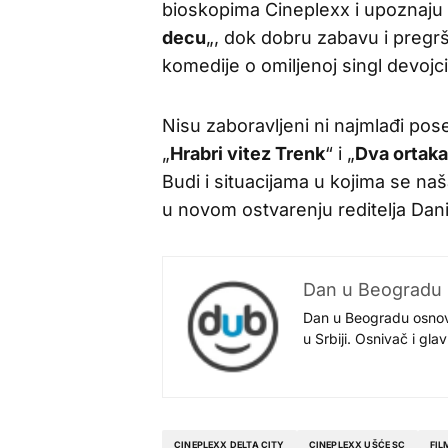
bioskopima Cineplexx i upoznaju 
decu
„, dok dobru zabavu i preg
komedije o omiljenoj singl devojci
Nisu zaboravljeni ni najmlađi pose
„
Hrabri vitez Trenk
“ i „
Dva ortaka
Budi i situacijama u kojima se naš
u novom ostvarenju reditelja Dani
Dan u Beogradu
Dan u Beogradu osnovan
u Srbiji. Osnivač i gl
CINEPLEXX DELTA CITY
CINEPLEXX UŠĆE SC
FIL