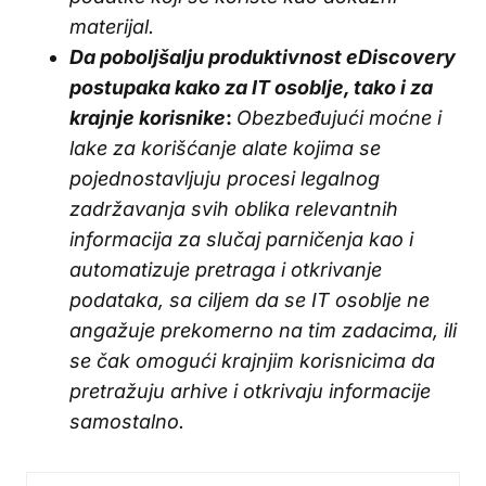
materijal.
Da poboljšalju produktivnost eDiscovery
postupaka kako za IT osoblje, tako i za
krajnje korisnike
:
Obezbeđujući moćne i
lake za korišćanje alate kojima se
pojednostavljuju procesi legalnog
zadržavanja svih oblika relevantnih
informacija za slučaj parničenja kao i
automatizuje pretraga i otkrivanje
podataka, sa ciljem da se IT osoblje ne
angažuje prekomerno na tim zadacima, ili
se čak omogući krajnjim korisnicima da
pretražuju arhive i otkrivaju informacije
samostalno.