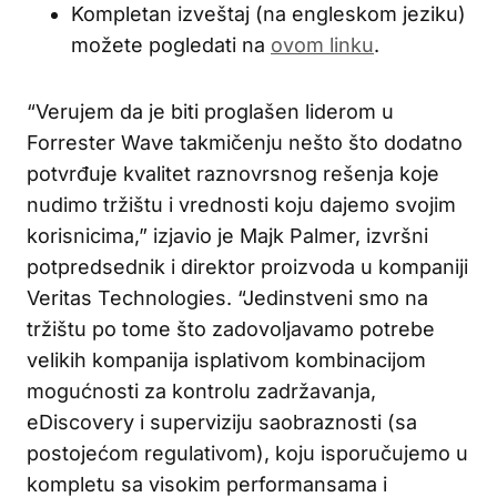
Kompletan izveštaj (na engleskom jeziku)
možete pogledati na
ovom linku
.
“Verujem da je biti proglašen liderom u
Forrester Wave takmičenju nešto što dodatno
potvrđuje kvalitet raznovrsnog rešenja koje
nudimo tržištu i vrednosti koju dajemo svojim
korisnicima,” izjavio je Majk Palmer, izvršni
potpredsednik i direktor proizvoda u kompaniji
Veritas Technologies. “Jedinstveni smo na
tržištu po tome što zadovoljavamo potrebe
velikih kompanija isplativom kombinacijom
mogućnosti za kontrolu zadržavanja,
eDiscovery i superviziju saobraznosti (sa
postojećom regulativom), koju isporučujemo u
kompletu sa visokim performansama i