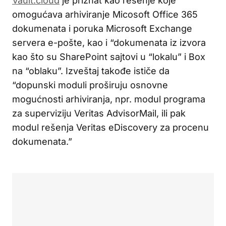
Vault.cloud
je priznat kao rešenje koje
omogućava arhiviranje Micosoft Office 365
dokumenata i poruka Microsoft Exchange
servera e-pošte, kao i “dokumenata iz izvora
kao što su SharePoint sajtovi u “lokalu” i Box
na “oblaku”. Izveštaj takođe ističe da
“dopunski moduli proširuju osnovne
mogućnosti arhiviranja, npr. modul programa
za superviziju Veritas AdvisorMail, ili pak
modul rešenja Veritas eDiscovery za procenu
dokumenata.”