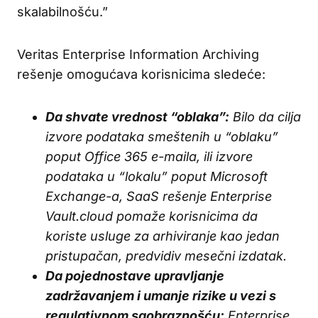
skalabilnošću.”
Veritas Enterprise Information Archiving
rešenje omogućava korisnicima sledeće:
Da shvate vrednost “oblaka”:
Bilo da cilja
izvore podataka smeštenih u “oblaku”
poput Office 365 e-maila, ili izvore
podataka u “lokalu” poput Microsoft
Exchange-a, SaaS rešenje Enterprise
Vault.cloud pomaže korisnicima da
koriste usluge za arhiviranje kao jedan
pristupačan, predvidiv mesečni izdatak.
Da pojednostave upravljanje
zadržavanjem i umanje rizike u vezi s
regulativnom saobraznošću:
Enterprise