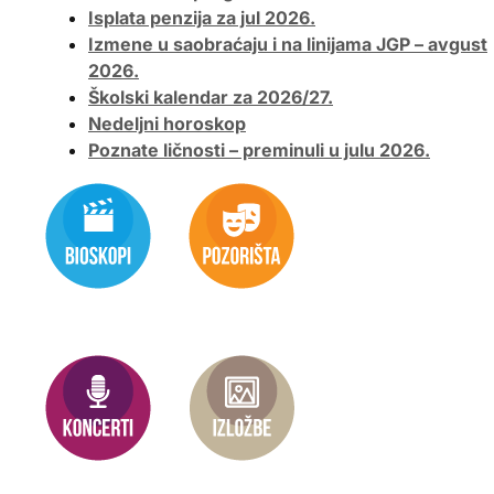
Isplata penzija za jul 2026.
Izmene u saobraćaju i na linijama JGP – avgust
2026.
Školski kalendar za 2026/27.
Nedeljni horoskop
Poznate ličnosti – preminuli u julu 2026.