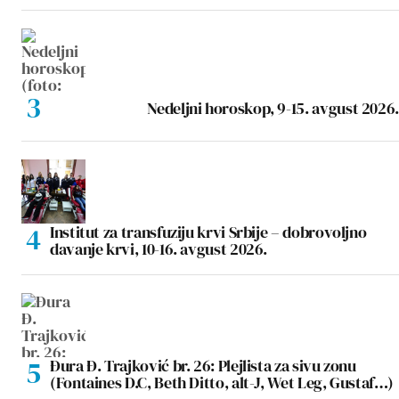
Nedeljni horoskop, 9-15. avgust 2026.
Institut za transfuziju krvi Srbije – dobrovoljno
davanje krvi, 10-16. avgust 2026.
Đura Đ. Trajković br. 26: Plejlista za sivu zonu
(Fontaines D.C, Beth Ditto, alt-J, Wet Leg, Gustaf…)