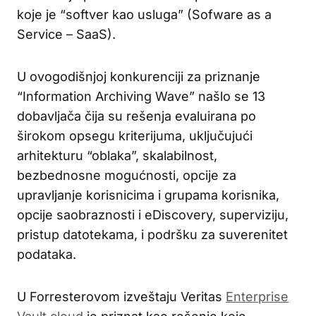
koje je “softver kao usluga” (Sofware as a
Service – SaaS).
U ovogodišnjoj konkurenciji za priznanje
“Information Archiving Wave” našlo se 13
dobavljača čija su rešenja evaluirana po
širokom opsegu kriterijuma, uključujući
arhitekturu “oblaka”, skalabilnost,
bezbednosne mogućnosti, opcije za
upravljanje korisnicima i grupama korisnika,
opcije saobraznosti i eDiscovery, superviziju,
pristup datotekama, i podršku za suverenitet
podataka.
U Forresterovom izveštaju Veritas
Enterprise