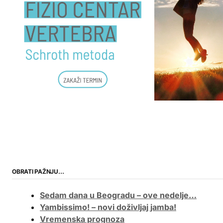
OBRATI PAŽNJU…
Sedam dana u Beogradu – ove nedelje…
Yambissimo! – novi doživljaj jamba!
Vremenska prognoza