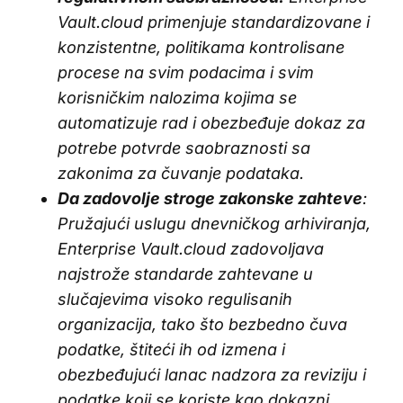
Vault.cloud primenjuje standardizovane i
konzistentne, politikama kontrolisane
procese na svim podacima i svim
korisničkim nalozima kojima se
automatizuje rad i obezbeđuje dokaz za
potrebe potvrde saobraznosti sa
zakonima za čuvanje podataka.
Da zadovolje stroge zakonske zahteve
:
Pružajući uslugu dnevničkog arhiviranja,
Enterprise Vault.cloud zadovoljava
najstrože standarde zahtevane u
slučajevima visoko regulisanih
organizacija, tako što bezbedno čuva
podatke, štiteći ih od izmena i
obezbeđujući lanac nadzora za reviziju i
podatke koji se koriste kao dokazni