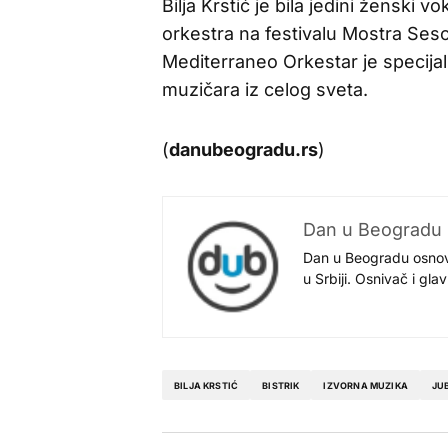
Bilja Krstić je bila jedini ženski 
orkestra na festivalu Mostra Ses
Mediterraneo Orkestar je specijal
muzičara iz celog sveta.
(
danubeogradu.rs
)
Dan u Beogradu
Dan u Beogradu osnovan
u Srbiji. Osnivač i gl
BILJA KRSTIĆ
BISTRIK
IZVORNA MUZIKA
JUB