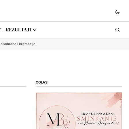
 – REZULTATI
da
Sahrane i kremacije
OGLASI