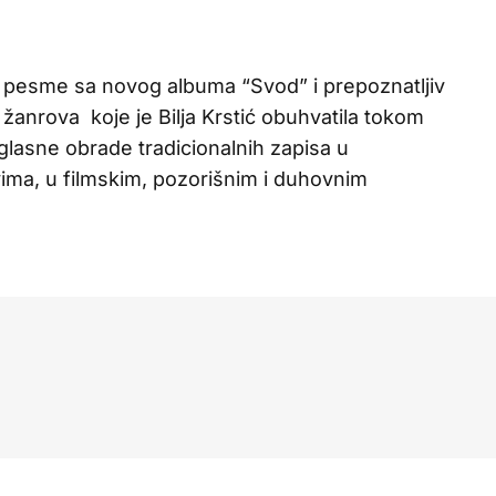
e pesme sa novog albuma “Svod” i prepoznatljiv
žanrova koje je Bilja Krstić obuhvatila tokom
glasne obrade tradicionalnih zapisa u
ma, u filmskim, pozorišnim i duhovnim