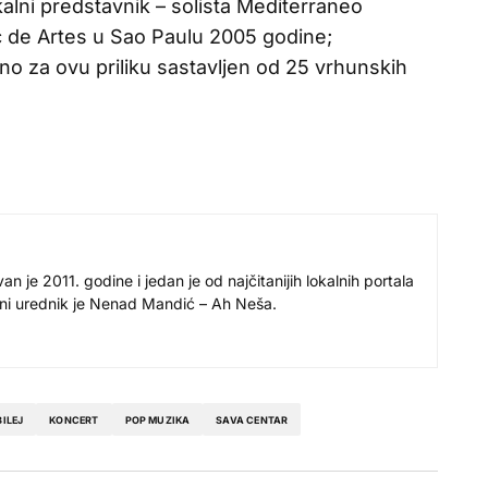
vokalni predstavnik – solista Mediterraneo
c de Artes u Sao Paulu 2005 godine;
no za ovu priliku sastavljen od 25 vrhunskih
 je 2011. godine i jedan je od najčitanijih lokalnih portala
avni urednik je Nenad Mandić – Ah Neša.
ILEJ
KONCERT
POP MUZIKA
SAVA CENTAR