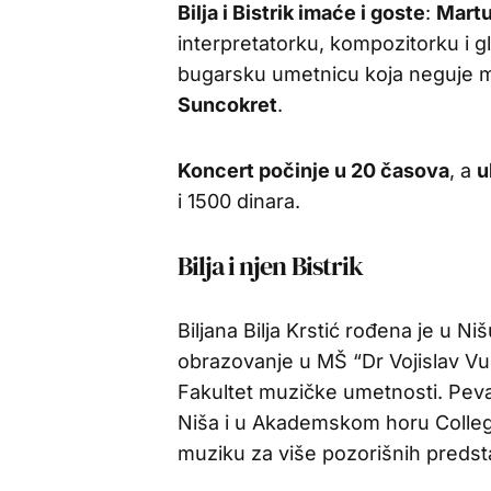
Bilja i Bistrik imaće i goste
:
Mart
interpretatorku, kompozitorku i 
bugarsku umetnicu koja neguje 
Suncokret
.
Koncert počinje u 20 časova
, a
u
i 1500 dinara.
Bilja i njen Bistrik
Biljana Bilja Krstić rođena je u N
obrazovanje u MŠ “Dr Vojislav Vuč
Fakultet muzičke umetnosti. Peval
Niša i u Akademskom horu Collegi
muziku za više pozorišnih preds