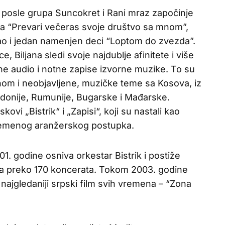
ć posle grupa Suncokret i Rani mraz započinje
buma “Prevari večeras svoje društvo sa mnom”,
 kao i jedan namenjen deci “Loptom do zvezda”.
 Biljana sledi svoje najdublje afinitete i više
ične audio i notne zapise izvorne muzike. To su
om i neobjavljene, muzičke teme sa Kosova, iz
edonije, Rumunije, Bugarske i Mađarske.
vi „Bistrik“ i „Zapisi“, koji su nastali kao
vremenog aranžerskog postupka.
. godine osniva orkestar Bistrik i postiže
 na preko 170 koncerata. Tokom 2003. godine
za najgledaniji srpski film svih vremena – “Zona