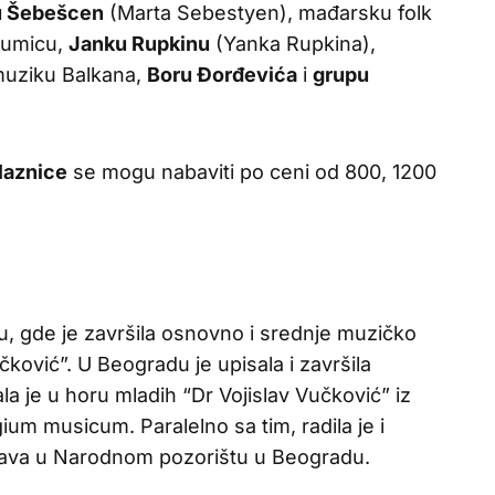
u Šebešcen
(Marta Sebestyen), mađarsku folk
glumicu,
Janku Rupkinu
(Yanka Rupkina),
muziku Balkana,
Boru Đorđevića
i
grupu
laznice
se mogu nabaviti po ceni od 800, 1200
išu, gde je završila osnovno i srednje muzičko
ković”. U Beogradu je upisala i završila
a je u horu mladih “Dr Vojislav Vučković” iz
um musicum. Paralelno sa tim, radila je i
tava u Narodnom pozorištu u Beogradu.