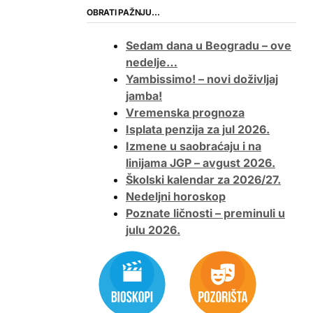
OBRATI PAŽNJU…
Sedam dana u Beogradu – ove
nedelje…
Yambissimo! – novi doživljaj
jamba!
Vremenska prognoza
Isplata penzija za jul 2026.
Izmene u saobraćaju i na
linijama JGP – avgust 2026.
Školski kalendar za 2026/27.
Nedeljni horoskop
Poznate ličnosti – preminuli u
julu 2026.