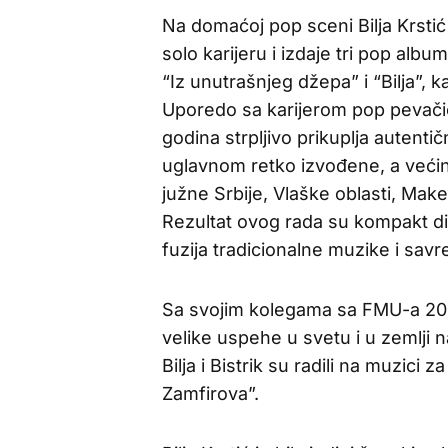
Na domaćoj pop sceni Bilja Krsti
solo karijeru i izdaje tri pop al
“Iz unutrašnjeg džepa” i “Bilja”,
Uporedo sa karijerom pop pevačice,
godina strpljivo prikuplja autent
uglavnom retko izvođene, a većin
južne Srbije, Vlaške oblasti, Mak
Rezultat ovog rada su kompakt disko
fuzija tradicionalne muzike i sa
Sa svojim kolegama sa FMU-a 2001
velike uspehe u svetu i u zemlji
Bilja i Bistrik su radili na muzici 
Zamfirova”.