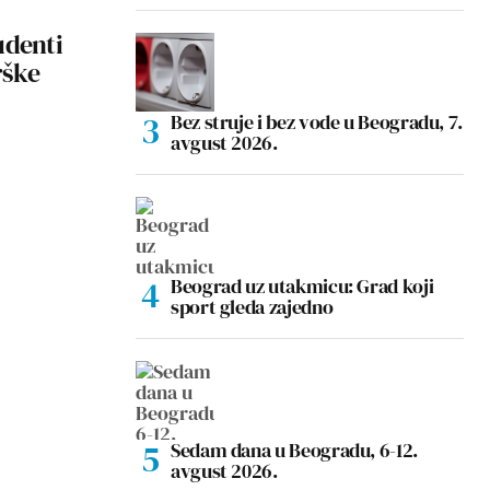
udenti
rške
Bez struje i bez vode u Beogradu, 7.
avgust 2026.
Beograd uz utakmicu: Grad koji
sport gleda zajedno
Sedam dana u Beogradu, 6-12.
avgust 2026.