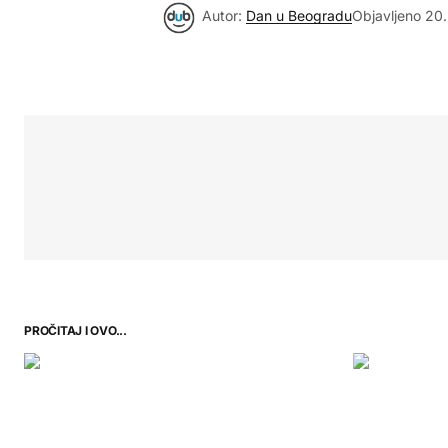
Autor:
Dan u Beogradu
Objavljeno
20.
PROČITAJ I OVO...