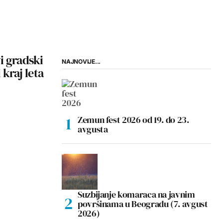
i gradski
NAJNOVIJE...
 kraj leta
Zemun fest 2026 od 19. do 23.
avgusta
Suzbijanje komaraca na javnim
površinama u Beogradu (7. avgust
2026)