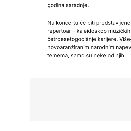
godina saradnje.
Na koncertu će biti predstavljen
repertoar – kaleidoskop muzičkih 
četrdesetogodišnje karijere. Više
novoaranžiranim narodnim napevi
temema, samo su neke od njih.