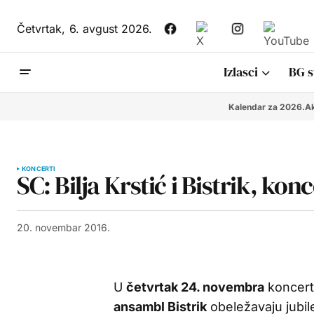
Četvrtak,
6. avgust 2026.
Izlasci
BG s
Kalendar za 2026.
Ak
KONCERTI
SC: Bilja Krstić i Bistrik, konc
20. novembar 2016.
U
četvrtak 24. novembra
koncer
ansambl Bistrik
obeležavaju jubile