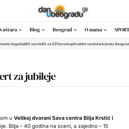
vaštara
Blog
Beograd
O nama
SPORT
tuelni događaji
BG servis
BG za DŽ
Horoskop
Kvalitet vazduha
Azbuka Beogra
ert za jubileje
tom u
Velikoj dvorani Sava centra
Bilja Krstić i
je. Bilja – 40 godina na sceni, a zajedno – 15