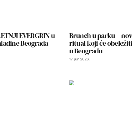
LETNJI EVERGRIN u
Brunch u parku – nov
adine Beograda
ritual koji će obeležiti
u Beogradu
17. jun 2026.