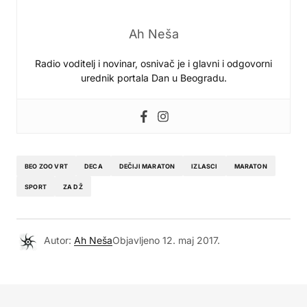
Ah Neša
Radio voditelj i novinar, osnivač je i glavni i odgovorni
urednik portala Dan u Beogradu.
BEO ZOO VRT
DECA
DEČIJI MARATON
IZLASCI
MARATON
SPORT
ZA DŽ
Autor:
Ah Neša
Objavljeno
12. maj 2017.