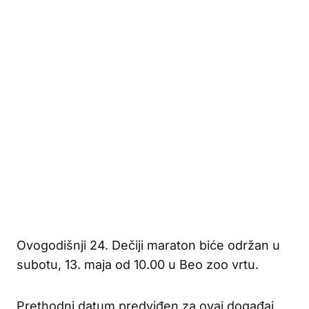
Ovogodišnji 24. Dečiji maraton biće održan u
subotu, 13. maja od 10.00 u Beo zoo vrtu.
Prethodni datum predviđen za ovaj događaj