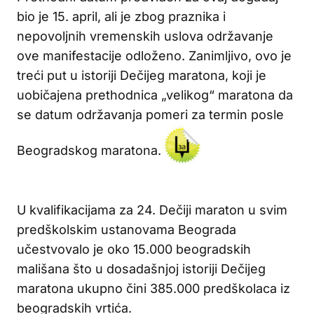
bio je 15. april, ali je zbog praznika i
nepovoljnih vremenskih uslova održavanje
ove manifestacije odloženo. Zanimljivo, ovo je
treći put u istoriji Dečijeg maratona, koji je
uobičajena prethodnica „velikog“ maratona da
se datum održavanja pomeri za termin posle
Beogradskog maratona.
U kvalifikacijama za 24. Dečiji maraton u svim
predškolskim ustanovama Beograda
učestvovalo je oko 15.000 beogradskih
mališana što u dosadašnjoj istoriji Dečijeg
maratona ukupno čini 385.000 predškolaca iz
beogradskih vrtića.