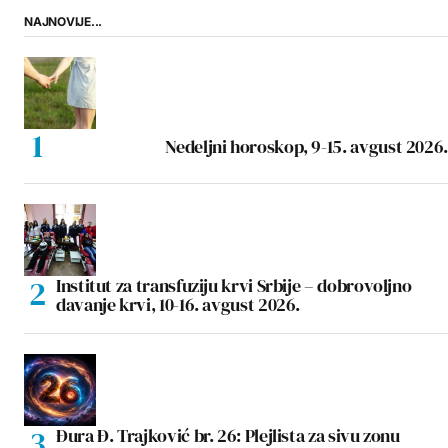
NAJNOVIJE...
Nedeljni horoskop, 9-15. avgust 2026.
Institut za transfuziju krvi Srbije – dobrovoljno
davanje krvi, 10-16. avgust 2026.
Đura Đ. Trajković br. 26: Plejlista za sivu zonu