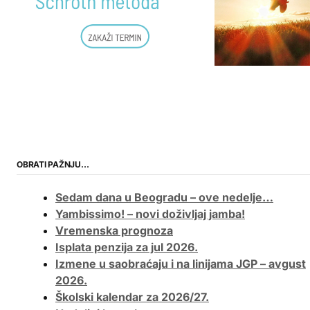
OBRATI PAŽNJU…
Sedam dana u Beogradu – ove nedelje…
Yambissimo! – novi doživljaj jamba!
Vremenska prognoza
Isplata penzija za jul 2026.
Izmene u saobraćaju i na linijama JGP – avgust
2026.
Školski kalendar za 2026/27.