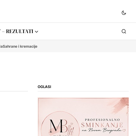
 – REZULTATI
da
Sahrane i kremacije
OGLASI