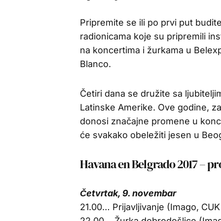
Pripremite se ili po prvi put budi
radionicama koje su pripremili ins
na koncertima i žurkama u Belexp
Blanco.
Četiri dana se družite sa ljubitelj
Latinske Amerike. Ove godine, za
donosi značajne promene u koncept
će svakako obeležiti jesen u Beo
Havana en Belgrado 2017 – p
Četvrtak, 9. novembar
21.00… Prijavljivanje (Imago, CU
22.00… Žurka dobrodošlice (Ima