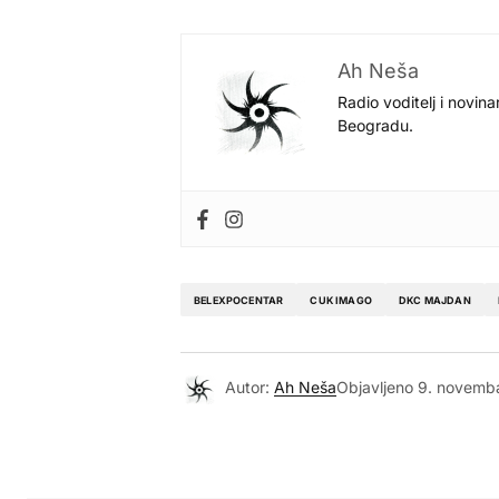
Ah Neša
Radio voditelj i novina
Beogradu.
BELEXPOCENTAR
CUK IMAGO
DKC MAJDAN
Autor:
Ah Neša
Objavljeno
9. novemba