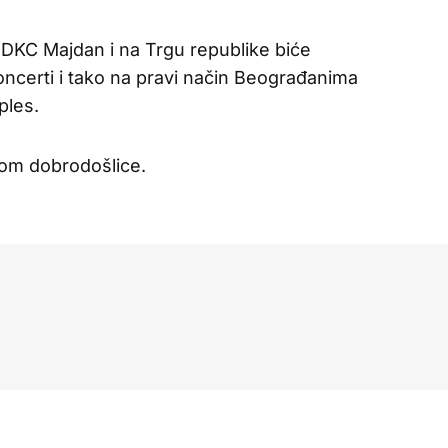
DKC Majdan i na Trgu republike biće
oncerti i tako na pravi način Beograđanima
ples.
om dobrodošlice.