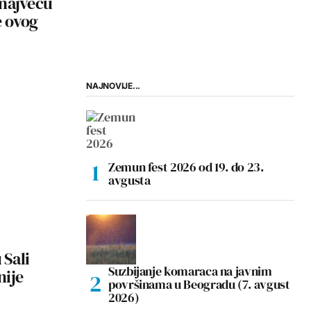
 najveću
e ovog
NAJNOVIJE...
Zemun fest 2026 od 19. do 23.
avgusta
 Sali
Suzbijanje komaraca na javnim
nije
površinama u Beogradu (7. avgust
2026)