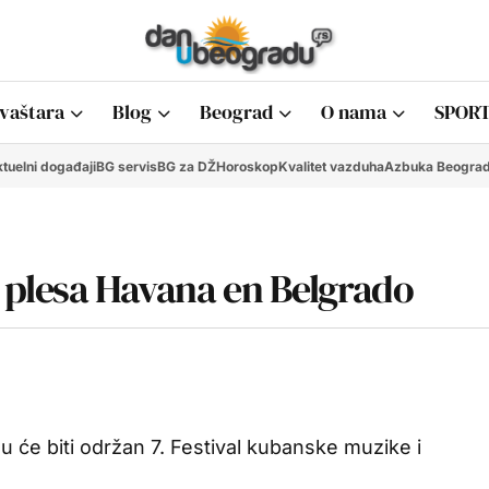
vaštara
Blog
Beograd
O nama
SPORT
tuelni događaji
BG servis
BG za DŽ
Horoskop
Kvalitet vazduha
Azbuka Beogra
i plesa Havana en Belgrado
 će biti održan 7. Festival kubanske muzike i