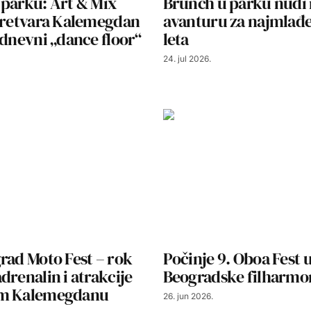
 parku: Art & Mix
Brunch u parku nudi
 pretvara Kalemegdan
avanturu za najmlađ
 dnevni „dance floor“
leta
24. jul 2026.
rad Moto Fest – rok
Počinje 9. Oboa Fest u
drenalin i atrakcije
Beogradske filharmo
em Kalemegdanu
26. jun 2026.