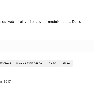
r, osnivač je i glavni i odgovorni urednik portala Dan u
FESTIVALI
HAVANA EN BELGRADO
IZLASCI
SALSA
r 2017.