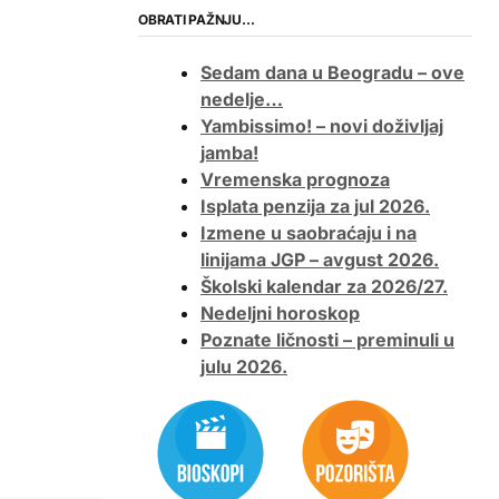
OBRATI PAŽNJU…
Sedam dana u Beogradu – ove
nedelje…
Yambissimo! – novi doživljaj
jamba!
Vremenska prognoza
Isplata penzija za jul 2026.
Izmene u saobraćaju i na
linijama JGP – avgust 2026.
Školski kalendar za 2026/27.
Nedeljni horoskop
Poznate ličnosti – preminuli u
julu 2026.