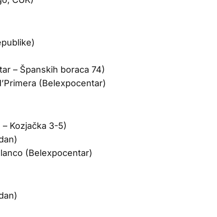
publike)
ntar – Španskih boraca 74)
d’Primera (Belexpocentar)
 – Kozjačka 3-5)
dan)
Blanco (Belexpocentar)
dan)