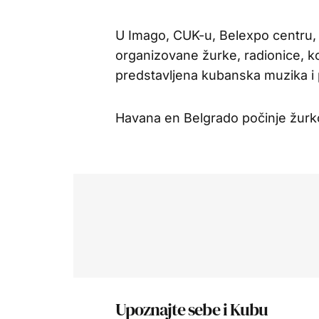
U Imago, CUK-u, Belexpo centru, 
organizovane žurke, radionice, k
predstavljena kubanska muzika i 
Havana en Belgrado počinje žurk
Upoznajte sebe i Kubu