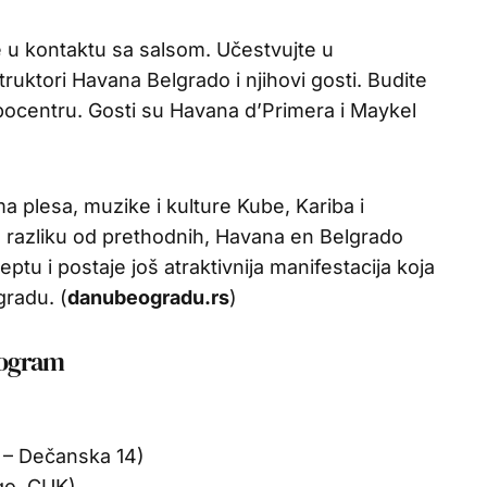
te u kontaktu sa salsom. Učestvujte u
truktori Havana Belgrado i njihovi gosti. Budite
ocentru. Gosti su Havana d’Primera i Maykel
ima plesa, muzike i kulture Kube, Kariba i
 razliku od prethodnih, Havana en Belgrado
u i postaje još atraktivnija manifestacija koja
gradu. (
danubeogradu.rs
)
rogram
K – Dečanska 14)
go, CUK)