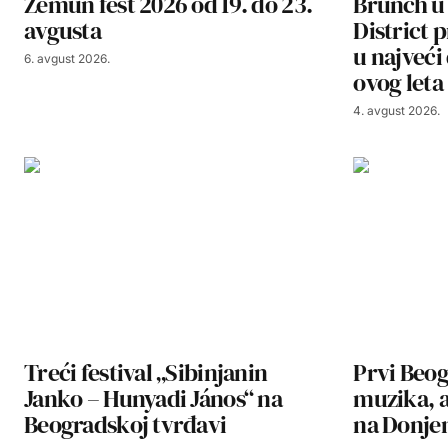
Zemun fest 2026 od 19. do 23.
Brunch u
avgusta
District
u najveći
6. avgust 2026.
ovog leta
4. avgust 2026.
Treći festival „Sibinjanin
Prvi Beog
Janko – Hunyadi János“ na
muzika, a
Beogradskoj tvrđavi
na Donj