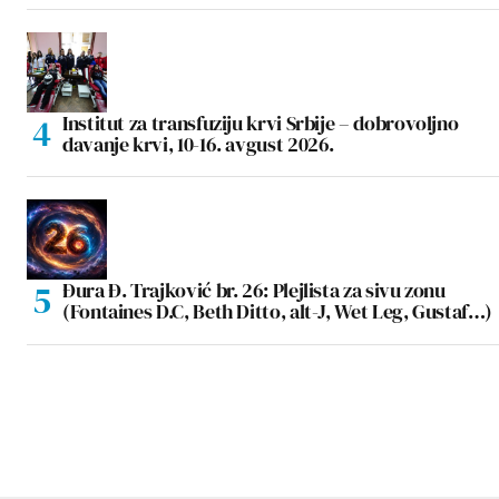
Institut za transfuziju krvi Srbije – dobrovoljno
davanje krvi, 10-16. avgust 2026.
Đura Đ. Trajković br. 26: Plejlista za sivu zonu
(Fontaines D.C, Beth Ditto, alt-J, Wet Leg, Gustaf…)