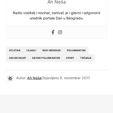
Ah Neša
Radio voditelj i novinar, osnivač je i glavni i odgovorni
urednik portala Dan u Beogradu.
ATLETIKA
IZLASCI
NOVI BEOGRAD
POLUMARATON
SAVSKI NASIP
SAVSKI POLUMARATON
SPORT
TRČANJE
Autor:
Ah Neša
Objavljeno
9. novembar 2017.