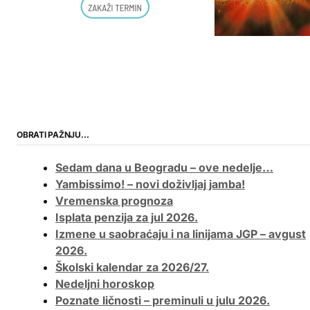
OBRATI PAŽNJU…
Sedam dana u Beogradu – ove nedelje…
Yambissimo! – novi doživljaj jamba!
Vremenska prognoza
Isplata penzija za jul 2026.
Izmene u saobraćaju i na linijama JGP – avgust
2026.
Školski kalendar za 2026/27.
Nedeljni horoskop
Poznate ličnosti – preminuli u julu 2026.