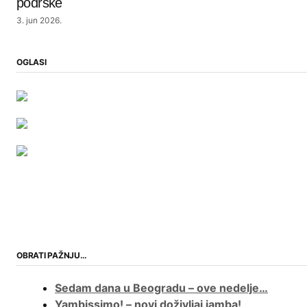
podrške
3. jun 2026.
OGLASI
OBRATI PAŽNJU…
Sedam dana u Beogradu – ove nedelje…
Yambissimo! – novi doživljaj jamba!