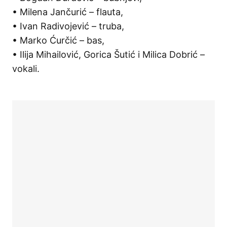
• Milena Jančurić – flauta,
• Ivan Radivojević – truba,
• Marko Ćurčić – bas,
• Ilija Mihailović, Gorica Šutić i Milica Dobrić –
vokali.