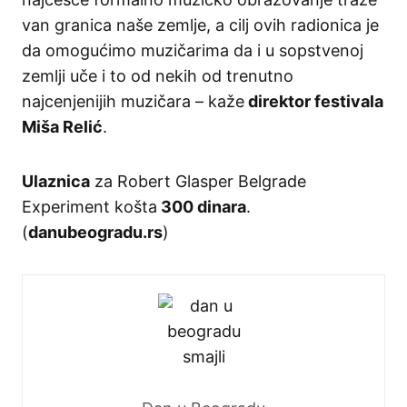
van granica naše zemlje, a cilj ovih radionica je
da omogućimo muzičarima da i u sopstvenoj
zemlji uče i to od nekih od trenutno
najcenjenijih muzičara – kaže
direktor festivala
Miša Relić
.
Ulaznica
za Robert Glasper Belgrade
Experiment košta
300 dinara
.
(
danubeogradu.rs
)