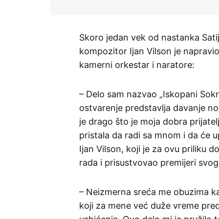
Skoro jedan vek od nastanka Satij
kompozitor Ijan Vilson je napravio 
kamerni orkestar i naratore:
– Delo sam nazvao „Iskopani Sokr
ostvarenje predstavlja davanje no
je drago što je moja dobra prijate
pristala da radi sa mnom i da će u
Ijan Vilson, koji je za ovu priliku
rada i prisustvovao premijeri svo
– Neizmerna sreća me obuzima kad
koji za mene već duže vreme preds