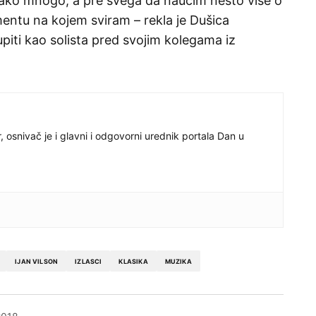
 tako mnogo, a pre svega da naučim nešto više o
mentu na kojem sviram – rekla je Dušica
iti kao solista pred svojim kolegama iz
r, osnivač je i glavni i odgovorni urednik portala Dan u
IJAN VILSON
IZLASCI
KLASIKA
MUZIKA