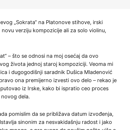
evog „Sokrata“ na Platonove stihove, irski
novu verziju kompozicije ali za solo violinu,
at“ – što se odnosi na moj osećaj da ovo
vog života jednoj staroj kompoziciji. Veoma mi
ljica i dugogodišnji saradnik Dušica Mladenović
pravo ona premijerno izvesti ovo delo – rekao je
 doputovao iz Irske, kako bi ispratio ceo proces
g novog dela.
a pomislim da se približava datum izvođenja,
tavlja sinonim za nesvakidašnju radost i jako