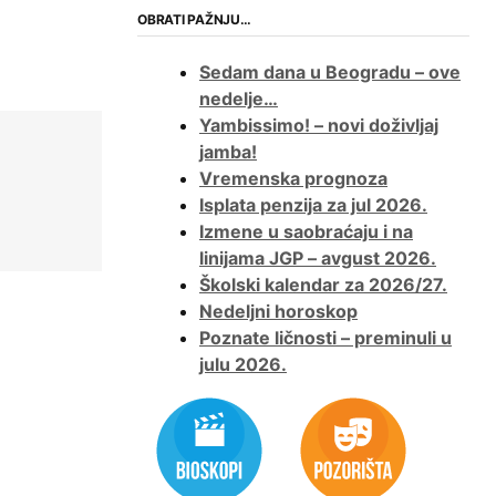
OBRATI PAŽNJU…
Sedam dana u Beogradu – ove
nedelje…
Yambissimo! – novi doživljaj
jamba!
Vremenska prognoza
Isplata penzija za jul 2026.
Izmene u saobraćaju i na
linijama JGP – avgust 2026.
Školski kalendar za 2026/27.
Nedeljni horoskop
Poznate ličnosti – preminuli u
julu 2026.