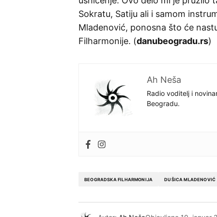
ushićenje. Ovo delo mi je pružilo
Sokratu, Satiju ali i samom instru
Mladenović, ponosna što će nastup
Filharmonije. (
danubeogradu.rs
)
Ah Neša
Radio voditelj i novina
Beogradu.
BEOGRADSKA FILHARMONIJA
DUŠICA MLADENOVIĆ