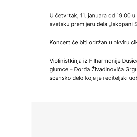
U četvrtak, 11. januara od 19.00 
svetsku premijeru dela „Iskopani S
Koncert će biti održan u okviru 
Violinistkinja iz Filharmonije Duš
glumce – Đorđa Živadinovića Grgur
scensko delo koje je rediteljski uobl