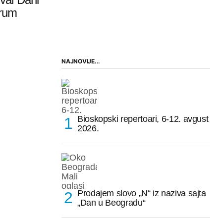
orum
NAJNOVIJE...
Bioskopski repertoari, 6-12. avgust
2026.
Prodajem slovo „N“ iz naziva sajta
„Dan u Beogradu“