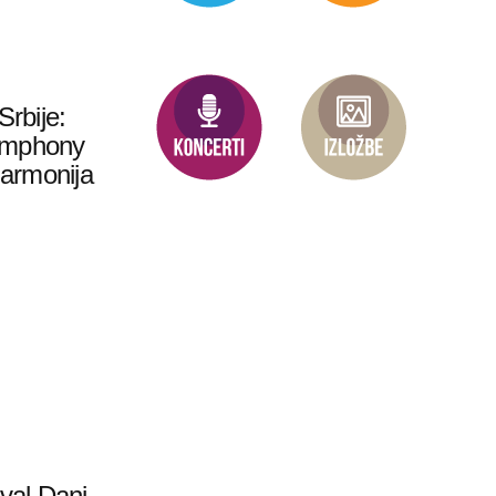
Srbije:
ymphony
harmonija
val Dani