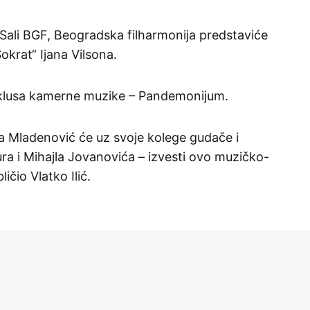
u Sali BGF, Beogradska filharmonija predstaviće
okrat“ Ijana Vilsona.
ciklusa kamerne muzike – Pandemonijum.
ica Mladenović će uz svoje kolege gudače i
a i Mihajla Jovanovića – izvesti ovo muzičko-
ičio Vlatko Ilić.