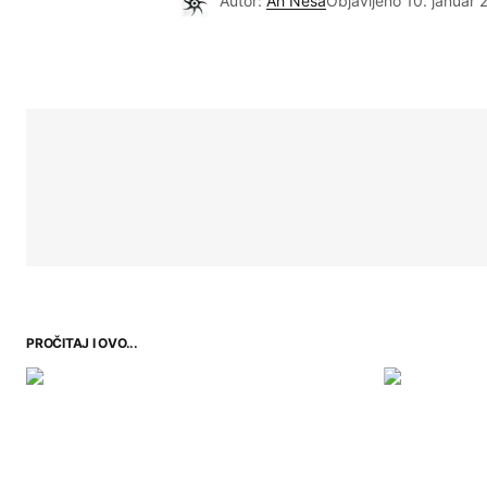
Autor:
Ah Neša
Objavljeno
10. januar 
PROČITAJ I OVO...