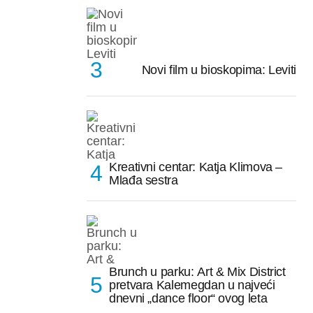
Novi film u bioskopima: Leviti
Kreativni centar: Katja Klimova –
Mlađa sestra
Brunch u parku: Art & Mix District
pretvara Kalemegdan u najveći
dnevni „dance floor“ ovog leta