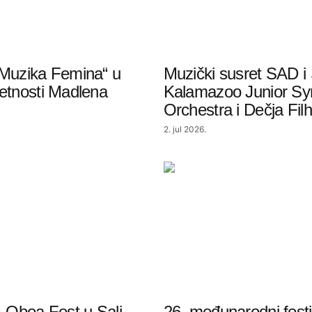
„Muzika Femina“ u
Muzički susret SAD i 
etnosti Madlena
Kalamazoo Junior S
Orchestra i Dečja Fil
2. jul 2026.
. Oboa Fest u Sali
26. međunarodni festi