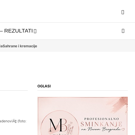
– REZULTATI
da
Sahrane i kremacije
OGLASI
adenoviÄ‡ (foto: