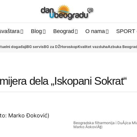
svaštara
Blog
Beograd
O nama
SPORT 
tuelni događaji
BG servis
BG za DŽ
Horoskop
Kvalitet vazduha
Azbuka Beogra
mijera dela „Iskopani Sokrat“
Beogradska filharmonija i DuÅ¡ica Ml
Marko ÄokoviÄ‡)