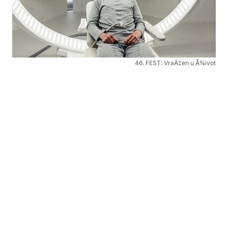
46. FEST: VraÄ‡en u Å¾ivot