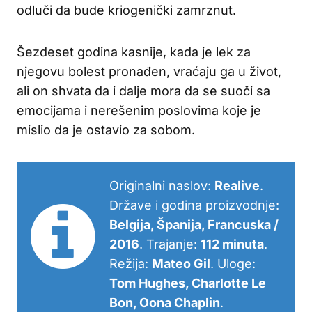
odluči da bude kriogenički zamrznut.
Šezdeset godina kasnije, kada je lek za
njegovu bolest pronađen, vraćaju ga u život,
ali on shvata da i dalje mora da se suoči sa
emocijama i nerešenim poslovima koje je
mislio da je ostavio za sobom.
Originalni naslov:
Realive
.
Države i godina proizvodnje:
Belgija, Španija, Francuska /
2016
. Trajanje:
112 minuta
.
Režija:
Mateo Gil
. Uloge:
Tom Hughes, Charlotte Le
Bon, Oona Chaplin
.