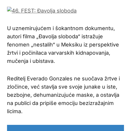
U uznemirujućem i šokantnom dokumentu,
autori filma „Đavolja sloboda“ istražuje
fenomen „nestalih“ u Meksiku iz perspektive
žrtvi i počinilaca varvarskih kidnapovanja,
mučenja i ubistava.
Reditelj Everado Gonzales ne suočava žrtve i
zločince, već stavlja sve svoje junake u iste,
bezbojne, dehumanizujuće maske, a ostavlja
na publici da pripiše emociju bezizražajnim
licima.