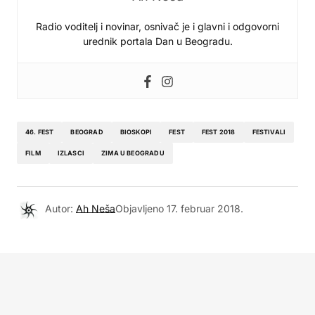
Radio voditelj i novinar, osnivač je i glavni i odgovorni
urednik portala Dan u Beogradu.
46. FEST
BEOGRAD
BIOSKOPI
FEST
FEST 2018
FESTIVALI
FILM
IZLASCI
ZIMA U BEOGRADU
Autor:
Ah Neša
Objavljeno
17. februar 2018.