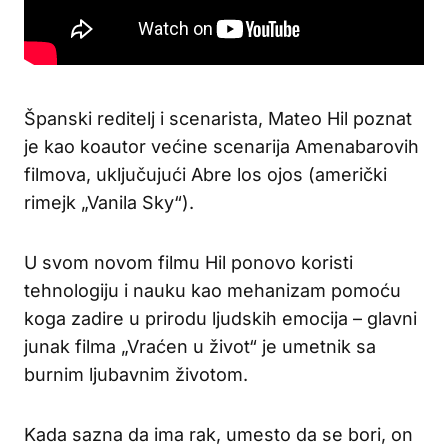
Španski reditelj i scenarista, Mateo Hil poznat
je kao koautor većine scenarija Amenabarovih
filmova, uključujući Abre los ojos (američki
rimejk „Vanila Sky“).
U svom novom filmu Hil ponovo koristi
tehnologiju i nauku kao mehanizam pomoću
koga zadire u prirodu ljudskih emocija – glavni
junak filma „Vraćen u život“ je umetnik sa
burnim ljubavnim životom.
Kada sazna da ima rak, umesto da se bori, on