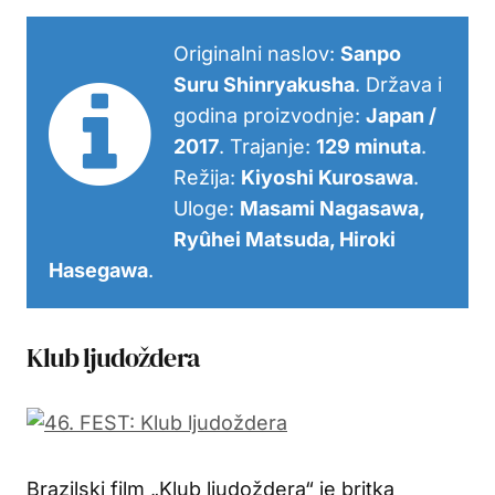
Originalni naslov:
Sanpo
Suru Shinryakusha
. Država i
godina proizvodnje:
Japan /
2017
. Trajanje:
129 minuta
.
Režija:
Kiyoshi Kurosawa
.
Uloge:
Masami Nagasawa,
Ryûhei Matsuda, Hiroki
Hasegawa
.
Klub ljudoždera
Brazilski film „Klub ljudoždera“ je britka