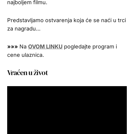
najboljem filmu.
Predstavljamo ostvarenja koja će se naći u trci
za nagradu…
»»»
Na
OVOM LINKU
pogledajte program i
cene ulaznica.
Vraćen u život