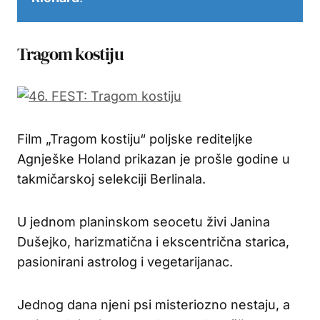
Tragom kostiju
Film „Tragom kostiju“ poljske rediteljke
Agnješke Holand prikazan je prošle godine u
takmičarskoj selekciji Berlinala.
U jednom planinskom seocetu živi Janina
Dušejko, harizmatična i ekscentrična starica,
pasionirani astrolog i vegetarijanac.
Jednog dana njeni psi misteriozno nestaju, a