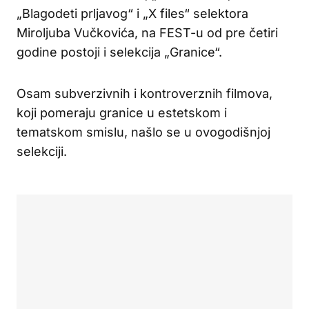
„Blagodeti prljavog“ i „X files“ selektora
Miroljuba Vučkovića, na FEST-u od pre četiri
godine postoji i selekcija „Granice“.
Osam subverzivnih i kontroverznih filmova,
koji pomeraju granice u estetskom i
tematskom smislu, našlo se u ovogodišnjoj
selekciji.