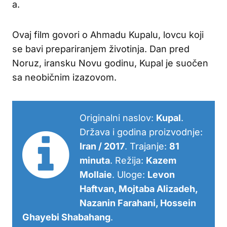
a.
Ovaj film govori o Ahmadu Kupalu, lovcu koji
se bavi prepariranjem životinja. Dan pred
Noruz, iransku Novu godinu, Kupal je suočen
sa neobičnim izazovom.
Originalni naslov:
Kupal
.
Država i godina proizvodnje:
Iran / 2017
. Trajanje:
81
minuta
. Režija:
Kazem
Mollaie
. Uloge:
Levon
Haftvan, Mojtaba Alizadeh,
Nazanin Farahani, Hossein
Ghayebi Shabahang
.