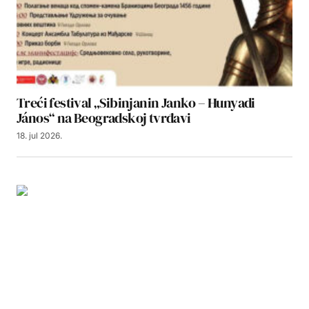
Treći festival „Sibinjanin Janko – Hunyadi
János“ na Beogradskoj tvrđavi
18. jul 2026.