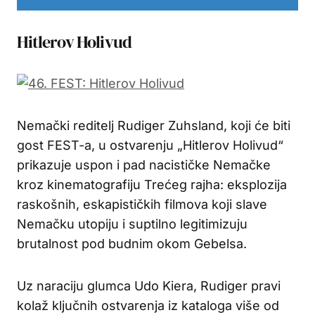
Hitlerov Holivud
Nemački reditelj Rudiger Zuhsland, koji će biti
gost FEST-a, u ostvarenju „Hitlerov Holivud“
prikazuje uspon i pad nacističke Nemačke
kroz kinematografiju Trećeg rajha: eksplozija
raskošnih, eskapističkih filmova koji slave
Nemačku utopiju i suptilno legitimizuju
brutalnost pod budnim okom Gebelsa.
Uz naraciju glumca Udo Kiera, Rudiger pravi
kolaž ključnih ostvarenja iz kataloga više od