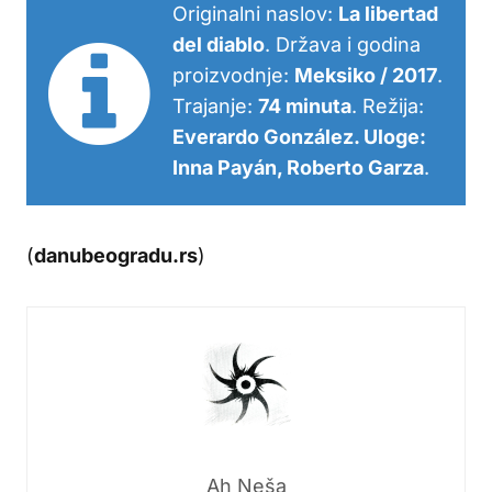
Originalni naslov:
La libertad
del diablo
. Država i godina
proizvodnje:
Meksiko / 2017
.
Trajanje:
74 minuta
. Režija:
Everardo González. Uloge:
Inna Payán, Roberto Garza
.
(
danubeogradu.rs
)
Ah Neša