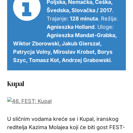
Poljska, Nemačka, Češka,
Švedska, Slovačka / 2017
.
Trajanje:
128 minuta
. Režija:
Agnieszka Holland
. Uloge:
Agnieszka Mandat-Grabka,
Wiktor Zborowski, Jakub Gierszal,
Patrycja Volny, Miroslav Krobot, Borys
Szyc, Tomasz Kot, Andrzej Grabowski
.
Kupal
U sličnim vodama kreće se i Kupal, iranskog
reditelja Kazima Molajea koji će biti gost FEST-