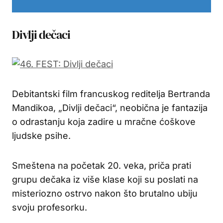
Divlji dečaci
Debitantski film francuskog reditelja Bertranda
Mandikoa, „Divlji dečaci“, neobična je fantazija
o odrastanju koja zadire u mračne ćoškove
ljudske psihe.
Smeštena na početak 20. veka, priča prati
grupu dečaka iz više klase koji su poslati na
misteriozno ostrvo nakon što brutalno ubiju
svoju profesorku.