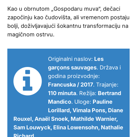
Kao u obrnutom „Gospodaru muva“, dečaci
započinju kao čudovišta, ali vremenom postaju
bolji, doživljavajući šokantnu transformaciju na
magičnom ostrvu.
Originalni naslov:
Les
garçons sauvages
. Država i
godina proizvodnje:
Francuska / 2017
. Trajanje:
110 minuta
. Režija:
Bertrand
Mandico
. Uloge:
Pauline
Lorillard, Vimala Pons, Diane
Rouxel, Anaël Snoek, Mathilde Warnier,
Sam Louwyck, Elina Lowensohn, Nathalie
Richard
.