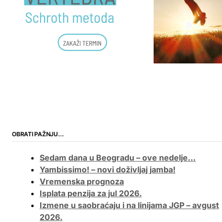
OBRATI PAŽNJU…
Sedam dana u Beogradu – ove nedelje…
Yambissimo! – novi doživljaj jamba!
Vremenska prognoza
Isplata penzija za jul 2026.
Izmene u saobraćaju i na linijama JGP – avgust
2026.