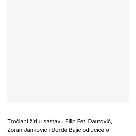
Tročlani žiri u sastavu Filip Feti Dautović,
Zoran Janković i Đorđe Bajić odlučiće o