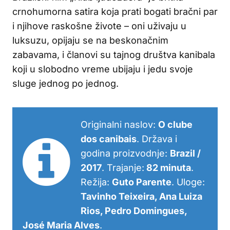
crnohumorna satira koja prati bogati bračni par
i njihove raskošne živote – oni uživaju u
luksuzu, opijaju se na beskonačnim
zabavama, i članovi su tajnog društva kanibala
koji u slobodno vreme ubijaju i jedu svoje
sluge jednog po jednog.
Originalni naslov:
O clube
dos canibais
. Država i
godina proizvodnje:
Brazil /
2017
. Trajanje:
82 minuta
.
Režija:
Guto Parente
. Uloge:
Tavinho Teixeira, Ana Luiza
Rios, Pedro Domingues,
José Maria Alves
.