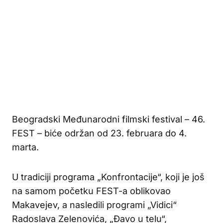
Beogradski Međunarodni filmski festival – 46.
FEST – biće održan od 23. februara do 4.
marta.
U tradiciji programa „Konfrontacije“, koji je još
na samom početku FEST-a oblikovao
Makavejev, a nasledili programi „Vidici“
Radoslava Zelenovića, „Đavo u telu“,