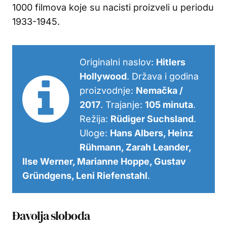
1000 filmova koje su nacisti proizveli u periodu
1933-1945.
Originalni naslov:
Hitlers
Hollywood
. Država i godina
proizvodnje:
Nemačka /
2017
. Trajanje:
105 minuta
.
Režija:
Rüdiger Suchsland
.
Uloge:
Hans Albers, Heinz
Rühmann, Zarah Leander,
Ilse Werner, Marianne Hoppe, Gustav
Gründgens, Leni Riefenstahl
.
Đavolja sloboda