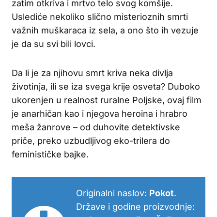
zatim otkriva i mrtvo telo svog komšije.
Uslediće nekoliko slično misterioznih smrti
važnih muškaraca iz sela, a ono što ih vezuje
je da su svi bili lovci.
Da li je za njihovu smrt kriva neka divlja
životinja, ili se iza svega krije osveta? Duboko
ukorenjen u realnost ruralne Poljske, ovaj film
je anarhičan kao i njegova heroina i hrabro
meša žanrove – od duhovite detektivske
priče, preko uzbudljivog eko-trilera do
feminističke bajke.
Originalni naslov:
Pokot
.
Države i godine proizvodnje: