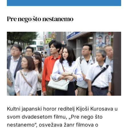
Pre nego što nestanemo
Kultni japanski horor reditelj Kijoši Kurosava u
svom dvadesetom filmu, „Pre nego što
nestanemo“, osvežava žanr filmova o